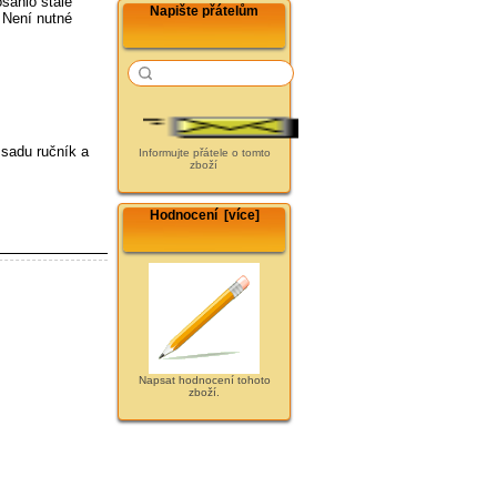
osáhlo stálé
Napište přátelům
 Není nutné
 sadu ručník a
Informujte přátele o tomto
zboží
Hodnocení [více]
Napsat hodnocení tohoto
zboží.