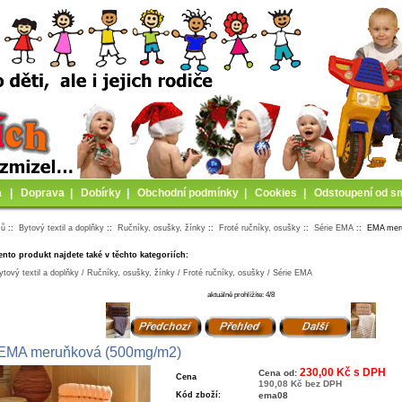
a
|
Doprava
|
Dobírky
|
Obchodní podmínky
|
Cookies
|
Odstoupení od s
mů
::
Bytový textil a doplňky
::
Ručníky, osušky, žínky
::
Froté ručníky, osušky
::
Série EMA
:: EMA mer
ento produkt najdete také v těchto kategoriích:
ytový textil a doplňky / Ručníky, osušky, žínky / Froté ručníky, osušky / Série EMA
aktuálně prohlížíte: 4/8
EMA meruňková (500mg/m2)
230,00 Kč s DPH
Cena od:
Cena
190,08 Kč bez DPH
Kód zboží:
ema08