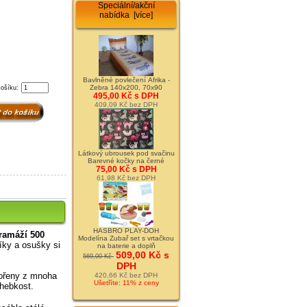
Speciální/akční
nabídka [více]
Bavlněné povlečení Afrika -
Zebra 140x200, 70x90
košíku:
495,00 Kč s DPH
409,09 Kč bez DPH
Látkový ubrousek pod svačinu
Barevné kočky na černé
75,00 Kč s DPH
61,98 Kč bez DPH
HASBRO PLAY-DOH
ramáží 500
Modelína Zubař set s vrtačkou
níky a osušky si
na baterie a doplň
509,00 Kč s
569,00 Kč
DPH
vořeny z mnoha
420,66 Kč bez DPH
Ušetříte: 11% z ceny
 hebkost.