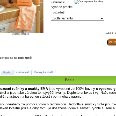
Dostupnost:
Vyberte prosím:
požaduji
Přidat do 
zvětšit obrázek
eptejte se na toto zboží
Popis
Hodnocení
Dotazy ke zboží
Popis
uxusní ručníky a osušky EMA
jsou vyrobené ze 100% bavlny
s vysokou g
g/m2
a jsou také zárukou té nejvyšší kvality.
Dopřejte si luxus i vy. Naše ruč
drží vlastnosti a barevnou stálost i po mnoha vypráních.
sou vyráběny za pomoci nových technologií. Jednotlivé smyčky froté jsou t
láken kvalitní příze a díky tomu je dosažena vysoká savost, rychlé sušení a