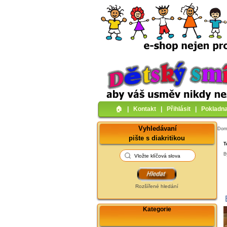
🏠︎
|
Kontakt
|
Přihlásit
|
Pokladn
Vyhledávaní
Do
pište s diakritikou
T
B
Rozšířené hledání
Kategorie