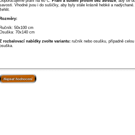
Doporučujeme praní na 60°C.
Praní a sušení prosím bez aviváže
, aby se d
savosti.
Vhodné jsou i do sušičky, aby byly stále krásně hebké a nadýchané.
žehlit.
Rozměry:
Ručník: 50x100 cm
Osuška: 70x140 cm
Z rozbalovací nabídky zvolte variantu:
ručník nebo osušku, případně celou
osuška.