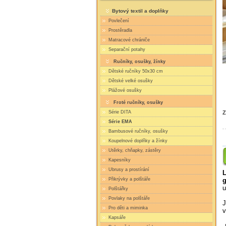
Bytový textil a doplňky
Povlečení
Prostěradla
Matracové chrániče
Separační potahy
Ručníky, osušky, žínky
Dětské ručníky 50x30 cm
Dětské velké osušky
Plážové osušky
Froté ručníky, osušky
Série DITA
Z
Série EMA
Bambusové ručníky, osušky
Koupelnové doplňky a žínky
Utěrky, chňapky, zástěry
Kapesníky
Ubrusy a prostírání
L
Přikrývky a polštáře
u
Polštářky
Povlaky na polštáře
J
Pro děti a miminka
v
Kapsáře