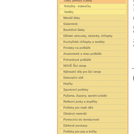
Deky, přehozy a plédy
Rohožky - koberečky
Sedáky
Metráž látky
Galanterie
Bavlněné šátky
Dětské ubrousky, zásterky, chňapky
Kuchyňské chňapky a sedáky
Povlaky na polštáře
Anatomické a relax polštáře
Pohankové polštáře
NOVÉ Šicí stroje
Náhradní díly pro šicí stroje
Dekorační sítě
Hračky
Sportovní potřeby
Pyžama, župany, spodní prádlo
Reflexní prvky a doplňky
Potřeby pro malé děti
Obalový materiál
Pomocníci do domácnosti
Dárkové poukazy
Potřeby pro psy a kočky