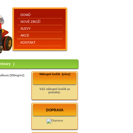
DOMŮ
NOVÉ ZBOŽÍ
SLEVY
AKCE
KONTAKT
mlouvy
|
Nákupní košík [více]
uňková (500mg/m2)
Váš nákupní košík je
prázdný.
DOPRAVA