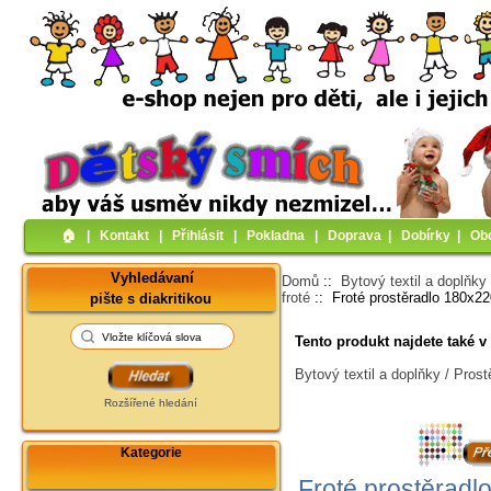
🏠︎
|
Kontakt
|
Přihlásit
|
Pokladna
|
Doprava
|
Dobírky
|
Ob
Vyhledávaní
Domů
::
Bytový textil a doplňky
froté
:: Froté prostěradlo 180x2
pište s diakritikou
Tento produkt najdete také v 
Bytový textil a doplňky / Prost
Rozšířené hledání
Kategorie
Froté prostěradl