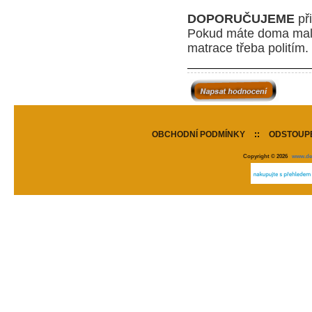
DOPORUČUJEME
při
P
okud máte doma malé 
matrace třeba politím.
OBCHODNÍ PODMÍNKY
::
ODSTOUPE
Copyright © 2026
www.de