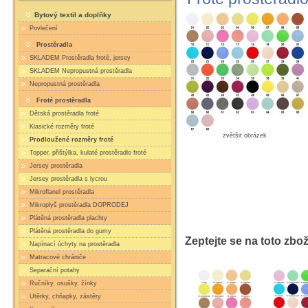
Bytový textil a doplňky
Povlečení
Prostěradla
SKLADEM Prostěradla froté, jersey
SKLADEM Nepropustná prostěradla
Nepropustná prostěradla
Froté prostěradla
Dětská prostěradla froté
Klasické rozměry froté
zvětšit obrázek
Prodloužené rozměry froté
Topper, přištýlka, kulaté prostěradlo froté
Jersey prostěradla
Jersey prostěradla s lycrou
Mikroflanel prostěradla
Mikroplyš prostěradla DOPRODEJ
Plátěná prostěradla plachty
Plátěná prostěradla do gumy
Zeptejte se na toto zbož
Napínací úchyty na prostěradla
Matracové chrániče
Separační potahy
Ručníky, osušky, žínky
Utěrky, chňapky, zástěry