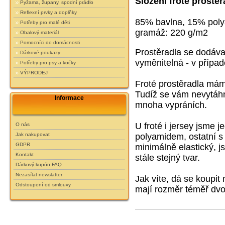
Složení froté prostěr
Pyžama, župany, spodní prádlo
Reflexní prvky a doplňky
85% bavlna, 15% pol
Potřeby pro malé děti
gramáž: 220 g/m2
Obalový materiál
Pomocníci do domácnosti
Prostěradla se dodáva
Dárkové poukazy
vyměnitelná - v případ
Potřeby pro psy a kočky
VÝPRODEJ
Froté prostěradla má
Tudíž se vám nevytáhn
Informace
mnoha vypráních.
U froté i jersey jsme 
O nás
Jak nakupovat
polyamidem, ostatní s
GDPR
minimálně elastický,
js
Kontakt
stále stejný tvar.
Dárkový kupón FAQ
Nezasílat newslatter
Jak víte, dá se koupit
Odstoupení od smlouvy
mají rozměr téměř dvo