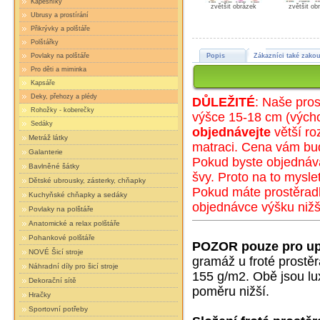
Kapesníky
zvětšit obrázek
zvětšit ob
Ubrusy a prostírání
Přikrývky a polštáře
Polštářky
Povlaky na polštáře
Popis
Zákazníci také zakou
Pro děti a miminka
Kapsáře
Deky, přehozy a plédy
DŮLEŽITÉ
: Naše pros
Rohožky - koberečky
výšce 15-18 cm (
výc
h
Sedáky
objednávejte
větší ro
Metráž látky
matraci. Cena vám bu
Galanterie
Pokud byste objednáva
Bavlněné šátky
švy. Proto na to mysle
Dětské ubrousky, zásterky, chňapky
Pokud máte prostěradl
Kuchyňské chňapky a sedáky
objednávce výšku nižš
Povlaky na polštáře
Anatomické a relax polštáře
Pohankové polštáře
POZOR pouze pro up
NOVÉ Šicí stroje
gramáž u froté prostě
Náhradní díly pro šicí stroje
155 g/m2. Obě jsou lux
Dekorační sítě
poměru nižší.
Hračky
Sportovní potřeby