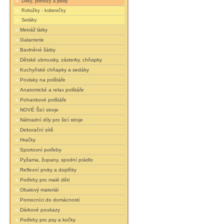
Deky, přehozy a plédy
Rohožky - koberečky
Sedáky
Metráž látky
Galanterie
Bavlněné šátky
Dětské ubrousky, zásterky, chňapky
Kuchyňské chňapky a sedáky
Povlaky na polštáře
Anatomické a relax polštáře
Pohankové polštáře
NOVÉ Šicí stroje
Náhradní díly pro šicí stroje
Dekorační sítě
Hračky
Sportovní potřeby
Pyžama, župany, spodní prádlo
Reflexní prvky a doplňky
Potřeby pro malé děti
Obalový materiál
Pomocníci do domácnosti
Dárkové poukazy
Potřeby pro psy a kočky