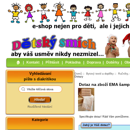
🏠︎
|
Kontakt
|
Přihlásit
|
Pokladna
|
Doprava
|
Dobírky
|
Ob
Vyhledávaní
Domů
::
Bytový textil a doplňky
::
Ručníky, 
Dotazy
pište s diakritikou
Dotaz na zboží EMA šamp
Rozšířené hledání
Specifikujte dotaz! Rádi Vám pomůžeme.
Kategorie
Jaký je Váš dotaz?