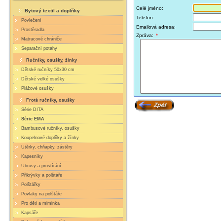
Celé jméno:
Bytový textil a doplňky
Telefon:
Povlečení
Emailová adresa:
Prostěradla
Zpráva:
*
Matracové chrániče
Separační potahy
Ručníky, osušky, žínky
Dětské ručníky 50x30 cm
Dětské velké osušky
Plážové osušky
Froté ručníky, osušky
Série DITA
Série EMA
Bambusové ručníky, osušky
Koupelnové doplňky a žínky
Utěrky, chňapky, zástěry
Kapesníky
Ubrusy a prostírání
Přikrývky a polštáře
Polštářky
Povlaky na polštáře
Pro děti a miminka
Kapsáře