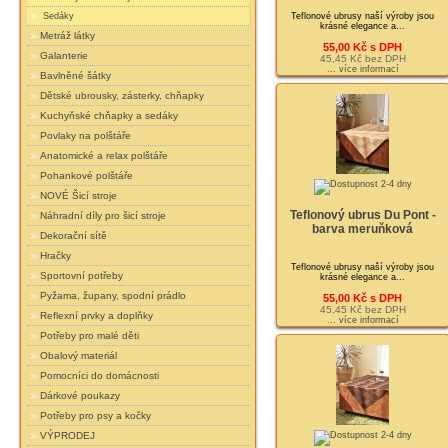
Teflonové ubrusy naší výroby jsou
Sedáky
krásné elegance a...
Metráž látky
55,00 Kč s DPH
Galanterie
45,45 Kč bez DPH
... více informací
Bavlněné šátky
Dětské ubrousky, zásterky, chňapky
Kuchyňské chňapky a sedáky
Povlaky na polštáře
Anatomické a relax polštáře
Pohankové polštáře
NOVÉ Šicí stroje
Teflonový ubrus Du Pont -
Náhradní díly pro šicí stroje
barva meruňková
Dekorační sítě
Hračky
Teflonové ubrusy naší výroby jsou
Sportovní potřeby
krásné elegance a...
Pyžama, župany, spodní prádlo
55,00 Kč s DPH
45,45 Kč bez DPH
Reflexní prvky a doplňky
... více informací
Potřeby pro malé děti
Obalový materiál
Pomocníci do domácnosti
Dárkové poukazy
Potřeby pro psy a kočky
VÝPRODEJ