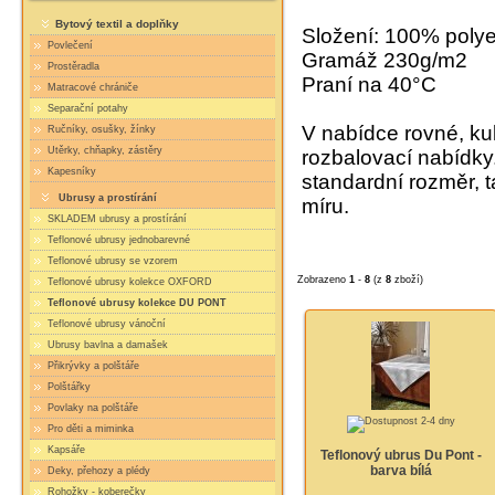
Bytový textil a doplňky
Složení: 100% polye
Povlečení
Gramáž 230g/m2
Prostěradla
Praní na 40°C
Matracové chrániče
Separační potahy
V nabídce rovné, ku
Ručníky, osušky, žínky
Utěrky, chňapky, zástěry
rozbalovací nabídky
Kapesníky
standardní rozměr, 
Ubrusy a prostírání
míru.
SKLADEM ubrusy a prostírání
Teflonové ubrusy jednobarevné
Teflonové ubrusy se vzorem
Zobrazeno
1
-
8
(z
8
zboží)
Teflonové ubrusy kolekce OXFORD
Teflonové ubrusy kolekce DU PONT
Teflonové ubrusy vánoční
Ubrusy bavlna a damašek
Přikrývky a polštáře
Polštářky
Povlaky na polštáře
Pro děti a miminka
Kapsáře
Teflonový ubrus Du Pont -
barva bílá
Deky, přehozy a plédy
Rohožky - koberečky