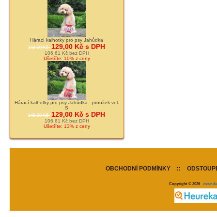
Hárací kalhotky pro psy Jahůdka
129,00 Kč s DPH
144,00 Kč
106,61 Kč bez DPH
Ušetříte: 10% z ceny
Hárací kalhotky pro psy Jahůdka - proužek vel.
S
129,00 Kč s DPH
149,00 Kč
106,61 Kč bez DPH
Ušetříte: 13% z ceny
OBCHODNÍ PODMÍNKY
::
ODSTOUPE
Copyright © 2026
www.de