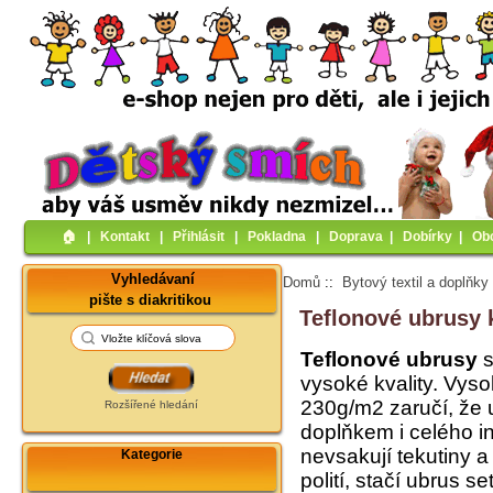
🏠︎
|
Kontakt
|
Přihlásit
|
Pokladna
|
Doprava
|
Dobírky
|
Ob
Vyhledávaní
Domů
::
Bytový textil a doplňky
pište s diakritikou
Teflonové ubrusy
Teflonové ubrusy
s
vysoké kvality.
Vyso
230g/m2
zaručí, že
Rozšířené hledání
doplňkem i celého in
nevsakují tekutiny 
Kategorie
polití, stačí ubrus 