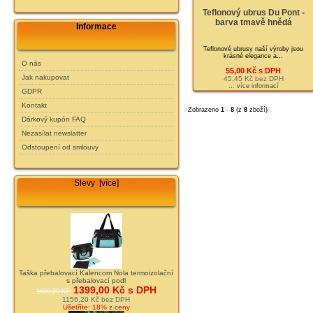
Teflonový ubrus Du Pont -
barva tmavě hnědá
Informace
Teflonové ubrusy naší výroby jsou
krásné elegance a...
O nás
55,00 Kč s DPH
Jak nakupovat
45,45 Kč bez DPH
... více informací
GDPR
Kontakt
Zobrazeno
1
-
8
(z
8
zboží)
Dárkový kupón FAQ
Nezasílat newslatter
Odstoupení od smlouvy
Slevy [více]
Taška přebalovací Kalencom Nola termoizolační
s přebalovací podl
1399,00 Kč s DPH
1699,00 Kč
1156,20 Kč bez DPH
Ušetříte: 18% z ceny