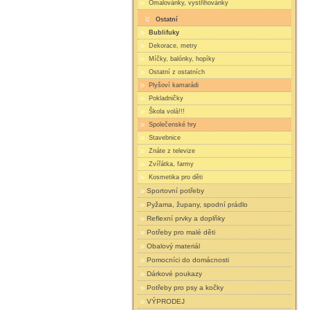
Omalovánky, vystřihovánky
Ostatní
Bublifuky
Dekorace, metry
Míčky, balónky, hopíky
Ostatní z ostatních
Plyšoví kamarádi
Pokladničky
Škola volá!!!
Společenské hry
Stavebnice
Znáte z televize
Zvířátka, farmy
Kosmetika pro děti
Sportovní potřeby
Pyžama, župany, spodní prádlo
Reflexní prvky a doplňky
Potřeby pro malé děti
Obalový materiál
Pomocníci do domácnosti
Dárkové poukazy
Potřeby pro psy a kočky
VÝPRODEJ