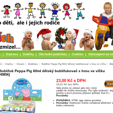
a
|
Doprava
|
Dobírky
|
Obchodní podmínky
|
Cookies
|
Odstoupení od s
mů
::
Hračky
::
Ostatní
::
Bublifuky
::
Bublifuk Peppa Pig 60ml dětský bublifukovač s hrou ve víčku
:: Do
Bublifuk Peppa Pig 60ml dětský bublifukovač s hrou ve víčku
[49856]
23,00 Kč s DPH
19,01 Kč bez DPH
Vaše jméno se zobrazí jako text, který
zadáte do
Jm0no recenzenta
. Pro vaše soukromí, doporučujeme ps8t
jeméno a první písmeno příjmení (příklad: Krel H.) .
Poznámky:
POZNÁMKA:
HTML tagy nejsou povoleny.
Poznámka:
Hodnocení mohou vyžadovat předchozí schválení dříve, než
budou zobrazeny