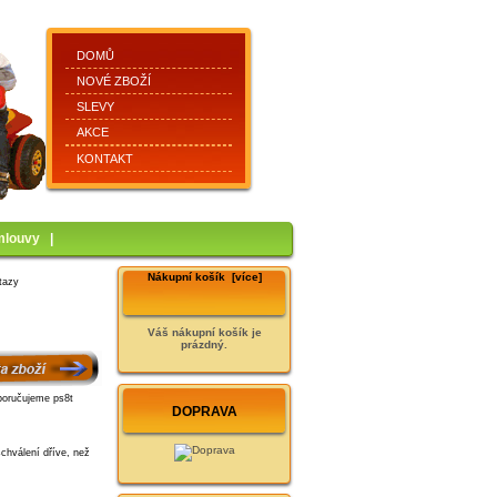
DOMŮ
NOVÉ ZBOŽÍ
SLEVY
AKCE
KONTAKT
mlouvy
|
Nákupní košík [více]
tazy
Váš nákupní košík je
prázdný.
DOPRAVA