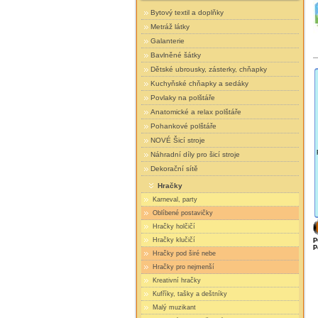
Bytový textil a doplňky
Metráž látky
Galanterie
Bavlněné šátky
Dětské ubrousky, zásterky, chňapky
Kuchyňské chňapky a sedáky
Povlaky na polštáře
Anatomické a relax polštáře
Pohankové polštáře
NOVÉ Šicí stroje
Náhradní díly pro šicí stroje
Dekorační sítě
Hračky
Karneval, party
Oblíbené postavičky
Hračky holčičí
Hračky klučičí
P
P
Hračky pod širé nebe
Hračky pro nejmenší
Kreativní hračky
Kufříky, tašky a deštníky
Malý muzikant