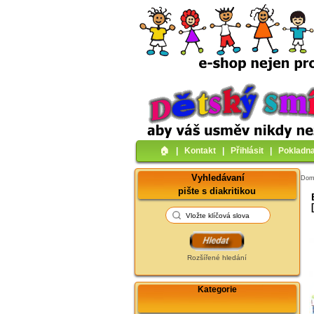
🏠︎
|
Kontakt
|
Přihlásit
|
Pokladn
Vyhledávaní
Do
pište s diakritikou
Rozšířené hledání
Kategorie