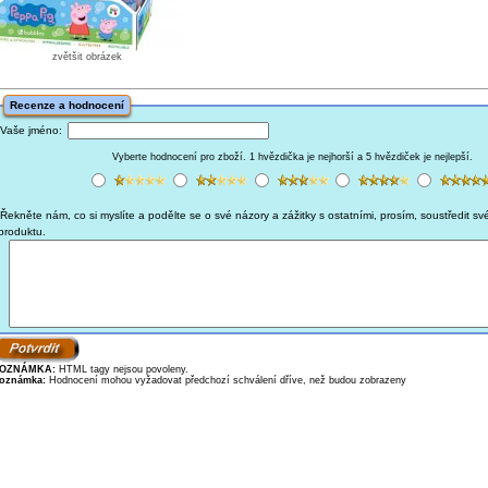
zvětšit obrázek
Recenze a hodnocení
Vaše jméno:
Vyberte hodnocení pro zboží. 1 hvězdička je nejhorší a 5 hvězdiček je nejlepší.
Řekněte nám, co si myslíte a podělte se o své názory a zážitky s ostatními, prosím, soustředit sv
produktu.
OZNÁMKA:
HTML tagy nejsou povoleny.
oznámka:
Hodnocení mohou vyžadovat předchozí schválení dříve, než budou zobrazeny