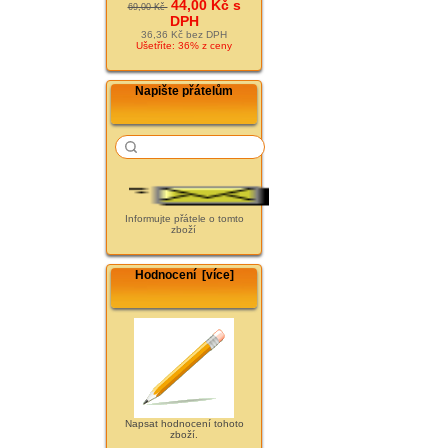
44,00 Kč s
69,00 Kč
DPH
36,36 Kč bez DPH
Ušetříte: 36% z ceny
Napište přátelům
Informujte přátele o tomto
zboží
Hodnocení [více]
Napsat hodnocení tohoto
zboží.