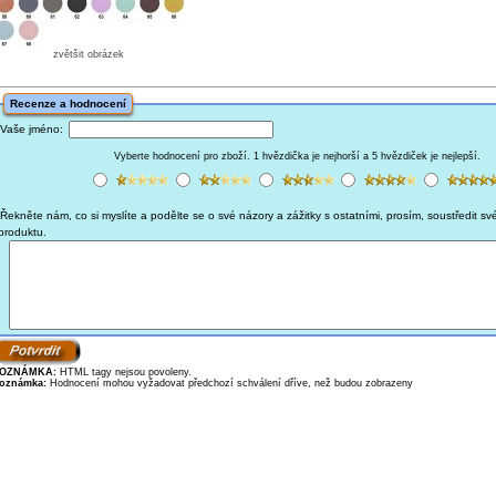
zvětšit obrázek
Recenze a hodnocení
Vaše jméno:
Vyberte hodnocení pro zboží. 1 hvězdička je nejhorší a 5 hvězdiček je nejlepší.
Řekněte nám, co si myslíte a podělte se o své názory a zážitky s ostatními, prosím, soustředit sv
produktu.
OZNÁMKA:
HTML tagy nejsou povoleny.
oznámka:
Hodnocení mohou vyžadovat předchozí schválení dříve, než budou zobrazeny