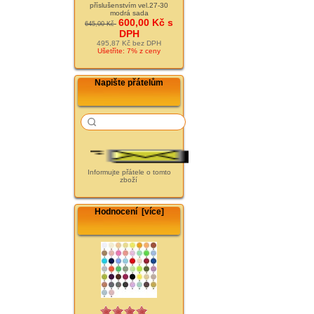
příslušenstvím vel.27-30
modrá sada
600,00 Kč s
645,00 Kč
DPH
495,87 Kč bez DPH
Ušetříte: 7% z ceny
Napište přátelům
Informujte přátele o tomto
zboží
Hodnocení [více]