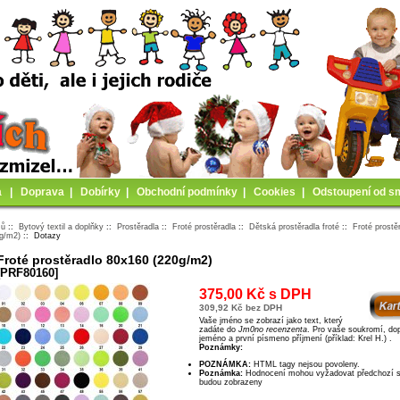
a
|
Doprava
|
Dobírky
|
Obchodní podmínky
|
Cookies
|
Odstoupení od s
mů
::
Bytový textil a doplňky
::
Prostěradla
::
Froté prostěradla
::
Dětská prostěradla froté
::
Froté prostě
0g/m2)
:: Dotazy
Froté prostěradlo 80x160 (220g/m2)
[PRF80160]
375,00 Kč s DPH
309,92 Kč bez DPH
Vaše jméno se zobrazí jako text, který
zadáte do
Jm0no recenzenta
. Pro vaše soukromí, doporučujeme ps8t
jeméno a první písmeno příjmení (příklad: Krel H.) .
Poznámky:
POZNÁMKA:
HTML tagy nejsou povoleny.
Poznámka:
Hodnocení mohou vyžadovat předchozí schválení dříve, než
budou zobrazeny