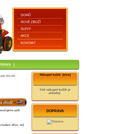
DOMŮ
NOVÉ ZBOŽÍ
SLEVY
AKCE
KONTAKT
mlouvy
|
Nákupní košík [více]
radlo 80x160
Váš nákupní košík je
prázdný.
DOPRAVA