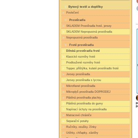
Bytový textil a doplňky
Povlečení
Prostěradla
SKLADEM Prostěradla froté, jersey
SKLADEM Nepropustná prostěradla
Nepropustná prostěradla
Froté prostěradla
Dětská prostěradla froté
Klasické rozměry froté
Prodloužené rozměry froté
Topper, přištýlka, kulaté prostěradlo froté
Jersey prostěradla
Jersey prostěradla s lycrou
Mikroflanel prostěradla
Mikroplyš prostěradla DOPRODEJ
Plátěná prostěradla plachty
Plátěná prostěradla do gumy
P
P
Napínací úchyty na prostěradla
Matracové chrániče
Separační potahy
Ručníky, osušky, žínky
Utěrky, chňapky, zástěry