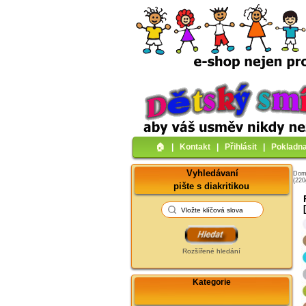
🏠︎
|
Kontakt
|
Přihlásit
|
Pokladn
Vyhledávaní
Do
(22
pište s diakritikou
Rozšířené hledání
Kategorie