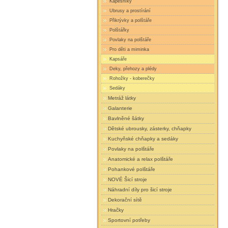
Kapesníky
Ubrusy a prostírání
Přikrývky a polštáře
Polštářky
Povlaky na polštáře
Pro děti a miminka
Kapsáře
Deky, přehozy a plédy
Rohožky - koberečky
Sedáky
Metráž látky
Galanterie
Bavlněné šátky
Dětské ubrousky, zásterky, chňapky
Kuchyňské chňapky a sedáky
Povlaky na polštáře
Anatomické a relax polštáře
Pohankové polštáře
NOVÉ Šicí stroje
Náhradní díly pro šicí stroje
Dekorační sítě
Hračky
Sportovní potřeby