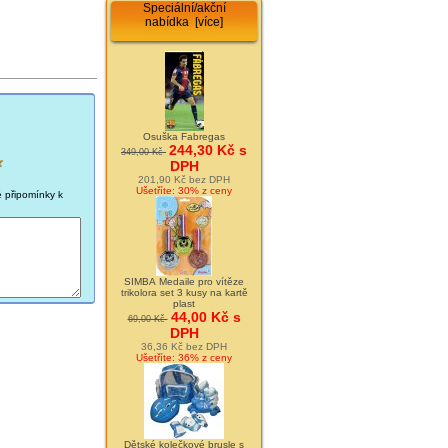
Speciální/akční
nabídka [více]
Osuška Fabregas
244,30 Kč s
349,00 Kč
DPH
201,90 Kč bez DPH
Ušetříte: 30% z ceny
é připomínky k
SIMBA Medaile pro vítěze
trikolora set 3 kusy na kartě
plast
44,00 Kč s
69,00 Kč
DPH
36,36 Kč bez DPH
Ušetříte: 36% z ceny
Dětské kolečkové brusle s