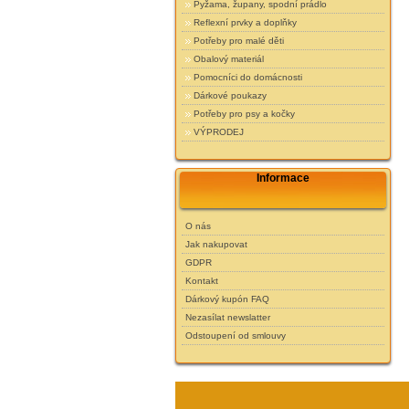
Pyžama, župany, spodní prádlo
Reflexní prvky a doplňky
Potřeby pro malé děti
Obalový materiál
Pomocníci do domácnosti
Dárkové poukazy
Potřeby pro psy a kočky
VÝPRODEJ
Informace
O nás
Jak nakupovat
GDPR
Kontakt
Dárkový kupón FAQ
Nezasílat newslatter
Odstoupení od smlouvy