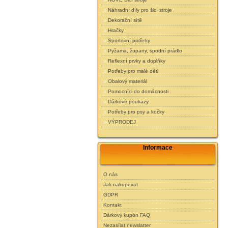
Náhradní díly pro šicí stroje
Dekorační sítě
Hračky
Sportovní potřeby
Pyžama, župany, spodní prádlo
Reflexní prvky a doplňky
Potřeby pro malé děti
Obalový materiál
Pomocníci do domácnosti
Dárkové poukazy
Potřeby pro psy a kočky
VÝPRODEJ
Informace
O nás
Jak nakupovat
GDPR
Kontakt
Dárkový kupón FAQ
Nezasílat newslatter