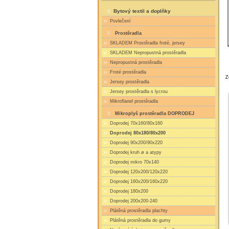
Bytový textil a doplňky
Povlečení
Prostěradla
SKLADEM Prostěradla froté, jersey
SKLADEM Nepropustná prostěradla
Nepropustná prostěradla
Froté prostěradla
Z
Jersey prostěradla
Jersey prostěradla s lycrou
Mikroflanel prostěradla
Mikroplyš prostěradla DOPRODEJ
Doprodej 70x160/80x160
Doprodej 80x180/80x200
Doprodej 90x200/90x220
Doprodej kruh ø a atypy
Doprodej mikro 70x140
Doprodej 120x200/120x220
Doprodej 160x200/160x220
Doprodej 180x200
Doprodej 200x200-240
Plátěná prostěradla plachty
Plátěná prostěradla do gumy