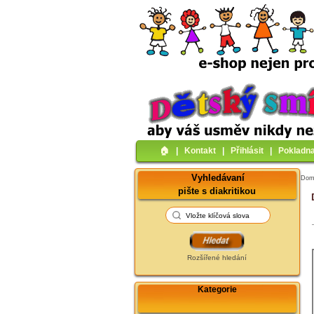
🏠︎
|
Kontakt
|
Přihlásit
|
Pokladn
Vyhledávaní
Do
pište s diakritikou
Rozšířené hledání
Kategorie