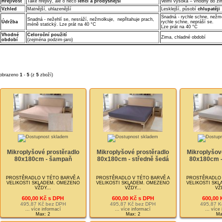
Hřejivost
Také hřejivý, ale o něco
lehčí a prodyšnější
Velmi vysoká – vhodný do zi
Vzhled
Matnější, uhlazenější
Lesklejší, působí
chlupatěji
Snadná - rychle schne, nežmo
Snadná - nežehlí se, nesráží, nežmolkuje, nepřitahuje prach,
Údržba
rychle schne, nepráší se.
méně statický. Lze prát na 40 °C
Lze prát na 40 °C
Vhodné
Celoroční použití
Zima, chladné období
období
(zejména podzim-jaro)
obrazeno
1
-
5
(z
5
zboží)
Mikroplyšové prostěradlo
Mikroplyšové prostěradlo
Mikroplyšov
80x180cm - šampaň
80x180cm - středně šedá
80x180cm -
PROSTĚRADLO V TÉTO BARVĚ A
PROSTĚRADLO V TÉTO BARVĚ A
PROSTĚRADLO 
VELIKOSTI SKLADEM. OMEZENO
VELIKOSTI SKLADEM. OMEZENO
VELIKOSTI SK
VŽDY...
VŽDY...
VŽD
600,00 Kč s DPH
600,00 Kč s DPH
600,00 
495,87 Kč bez DPH
495,87 Kč bez DPH
495,87 K
... více informací
... více informací
... více
Max: 2
Max: 2
Ma