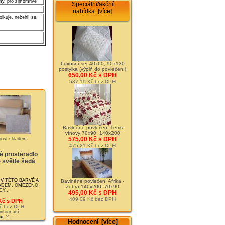
my, pro zimomřivé
Speciální/akční
nabídka [více]
lkuje, nežehlí se,
Luxusní set 40x60, 90x130
postýlka (výplň do povlečení)
650,00 Kč s DPH
537,19 Kč bez DPH
Bavlněné povlečení Tetris
vínový 70x90, 140x200
575,00 Kč s DPH
475,21 Kč bez DPH
é prostěradlo
 světle šedá
V TÉTO BARVĚ A
Bavlněné povlečení Afrika -
LADEM. OMEZENO
Zebra 140x200, 70x90
Y...
495,00 Kč s DPH
409,09 Kč bez DPH
Kč s DPH
č bez DPH
 informací
x: 2
Hodnocení [více]