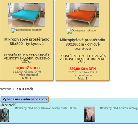
Mikroplyšové prostěradlo
Mikroplyšové prostěradlo
80x200 - tyrkysová
80x200cm - cihlově
oranžové
PROSTĚRADLO V TÉTO BARVĚ A
PROSTĚRADLO V TÉTO BARVĚ A
VELIKOSTI SKLADEM. OMEZENO
VELIKOSTI SKLADEM. OMEZENO
VŽDY...
VŽDY...
620,00 Kč s DPH
620,00 Kč s DPH
512,40 Kč bez DPH
512,40 Kč bez DPH
... více informací
... více informací
Max: 1
Max: 1
obrazeno
1
-
5
(z
5
zboží)
Výběr z naskladněného zboží
Název zboží
Bavlněný pléd Listy lahvově zelený 100x180 cm
Bavlněný pléd Kašmír růžov