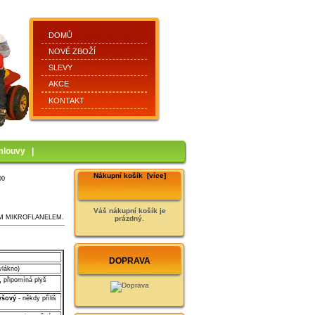
DOMŮ
NOVÉ ZBOŽÍ
SLEVY
AKCE
KONTAKT
mlouvy
|
Nákupní košík [více]
00
Váš nákupní košík je
M MIKROFLANELEM.
prázdný.
DOPRAVA
vlákno)
,
připomíná plyš
yšový
- někdy příliš