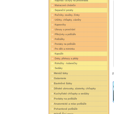
Napínací úchyty na prostěradla
Matracové chrániče
Separační potahy
Ručníky, osušky, žínky
Utěrky, chňapky, zástěry
Kapesníky
Ubrusy a prostírání
Přikrývky a polštáře
Polštářky
Povlaky na polštáře
Pro děti a miminka
Kapsáře
Deky, přehozy a plédy
Rohožky - koberečky
Sedáky
Metráž látky
Z
Galanterie
Bavlněné šátky
Dětské ubrousky, zásterky, chňapky
Kuchyňské chňapky a sedáky
Povlaky na polštáře
Anatomické a relax polštáře
Pohankové polštáře
NOVÉ Šicí stroje