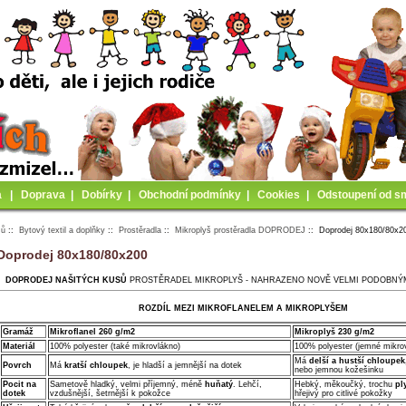
a
|
Doprava
|
Dobírky
|
Obchodní podmínky
|
Cookies
|
Odstoupení od s
mů
::
Bytový textil a doplňky
::
Prostěradla
::
Mikroplyš prostěradla DOPRODEJ
:: Doprodej 80x180/80x2
Doprodej 80x180/80x200
DOPRODEJ NAŠITÝCH KUSŮ
PROSTĚRADEL MIKROPLYŠ - NAHRAZENO NOVĚ VELMI PODOBNÝ
ROZDÍL MEZI MIKROFLANELEM A MIKROPLYŠEM
Gramáž
Mikroflanel 260 g/m2
Mikroplyš 230 g/m2
Materiál
100% polyester (také mikrovlákno)
100% polyester (jemné mikro
Má
delší a hustší chloupek
Povrch
Má
kratší chloupek
, je hladší a jemnější na dotek
nebo jemnou kožešinku
Pocit na
Sametově hladký, velmi příjemný, méně
huňatý
. Lehčí,
Hebký, měkoučký, trochu
pl
dotek
vzdušnější, šetrnější k pokožce
hřejivý pro citlivé pokožky