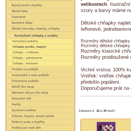
velikostech
.
Ilustračn
Bytový textil a doplňky
vzory a barvy máme na
Metráž látky
Galanterie
Dětské chňapky najdete
Bavlněné šátky
teflonové, jednobarevn
Dětské ubrousky, zásterky, chňapky
Kuchyňské chňapky a sedáky
Rozměry dětské chňapky v
Kuchyňská podložka
Rozměry dětské chňapky v
Chňapky poutko, magnet
Rozměry klasické chň
Chňapky - s teflonem
Rozměry prodloužené
Chňapky - jednobarevné
Chňapky - lemované
Vrchní vrstva: 100% kv
Povlaky na polštáře
Vnitřek: vnitřek chňapk
Anatomické a relax polštáře
předešlo popálení.
Pohankové polštáře
NOVÉ Šicí stroje
Doporučujeme prát na 
Náhradní díly pro šicí stroje
Dekorační sítě
Hračky
Sportovní potřeby
Zobrazeno
1
-
24
(z
29
zboží)
Pyžama, župany, spodní prádlo
Reflexní prvky a doplňky
Potřeby pro malé děti