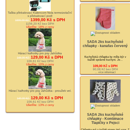
Taška přebalovací Kalencom Nola termoizolační
s přebalovací podl
1399,00 Kč s DPH
1699,00 Kč
1156,20 Kč bez DPH
Ušetříte: 18% z ceny
SADA 2ks kuchyňské
chňapky - kanafas červený
Hárací kalhotky pro psy Jahůdka
129,00 Kč s DPH
Kuchyňská chňapka by měla být v
144,00 Kč
každé správné kuchyni. Je...
106,61 Kč bez DPH
Ušetříte: 10% z ceny
109,00 Kč s DPH
90,08 Kč bez DPH
... více informací
Hárací kalhotky pro psy Jahůdka - proužek vel.
S
129,00 Kč s DPH
149,00 Kč
106,61 Kč bez DPH
Ušetříte: 13% z ceny
SADA 2ks kuchyňské
chňapky - Kombinace
Tlapičky x Pejsci
Chňapka má z každé strany jiný vzor. Z