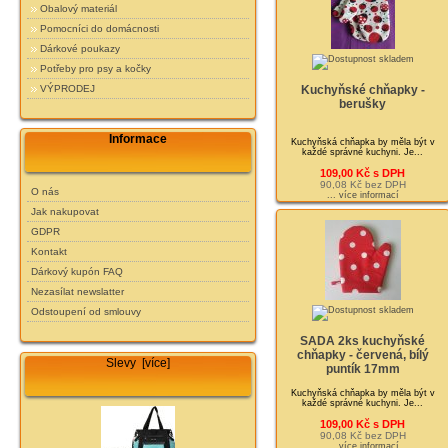
Obalový materiál
Pomocníci do domácnosti
Dárkové poukazy
Potřeby pro psy a kočky
VÝPRODEJ
Kuchyňské chňapky -
berušky
Informace
Kuchyňská chňapka by měla být v
každé správné kuchyni. Je...
109,00 Kč s DPH
90,08 Kč bez DPH
O nás
... více informací
Jak nakupovat
GDPR
Kontakt
Dárkový kupón FAQ
Nezasílat newslatter
Odstoupení od smlouvy
SADA 2ks kuchyňské
chňapky - červená, bílý
Slevy [více]
puntík 17mm
Kuchyňská chňapka by měla být v
každé správné kuchyni. Je...
109,00 Kč s DPH
90,08 Kč bez DPH
... více informací