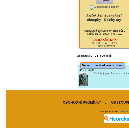
SADA 2ks kuchyňské
chňapky - Selský styl
Kuchyňská chňapka by měla být v
každé správné kuchyni. Je...
109,00 Kč s DPH
90,08 Kč bez DPH
... více informací
Zobrazeno
1
-
24
(z
29
zboží)
Výběr z naskladněného zboží
Název zboží
Bavlněný pléd Listy lahvově
OBCHODNÍ PODMÍNKY
::
ODSTOUPE
Copyright © 2026
www.de