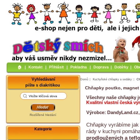
🏠︎
|
Kontakt
|
Přihlásit
|
Pokladna
|
Doprava
|
Dobírky
|
Ob
Vyhledávaní
Domů
::
Kuchyňské chňapky a sedáky
:: Ch
pište s diakritikou
Chňapky poutko, magnet
Všechny naše chňapky jso
Kvalitní vlastní česká vý
Výrobce: DandyLand.cz, 
Rozšířené hledání
Chňapky vyrábíme ja
Kategorie
rády v kuchyni pomáh
prodloužených a tefl