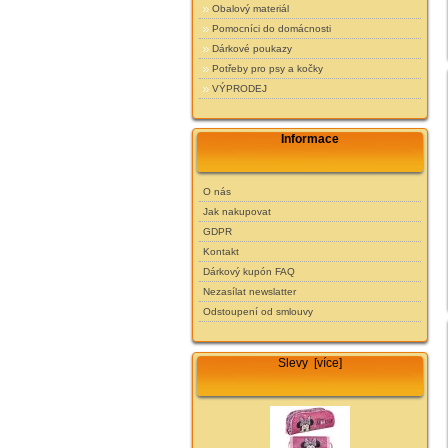
Obalový materiál
Pomocníci do domácnosti
Dárkové poukazy
Potřeby pro psy a kočky
VÝPRODEJ
Informace
O nás
Jak nakupovat
GDPR
Kontakt
Dárkový kupón FAQ
Nezasílat newslatter
Odstoupení od smlouvy
Slevy [více]