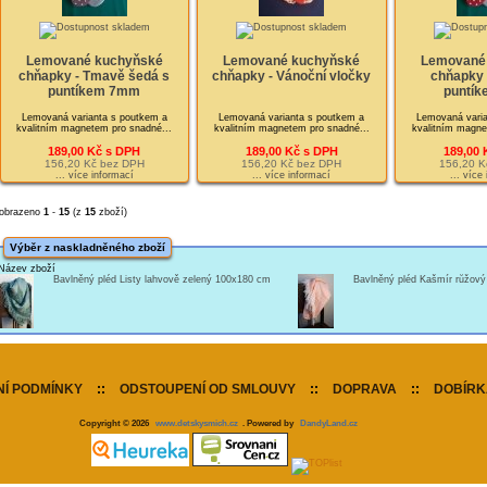
Lemované kuchyňské
Lemované kuchyňské
Lemované
chňapky - Tmavě šedá s
chňapky - Vánoční vločky
chňapky 
puntíkem 7mm
puntí
Lemovaná varianta s poutkem a
Lemovaná varianta s poutkem a
Lemovaná varia
kvalitním magnetem pro snadné...
kvalitním magnetem pro snadné...
kvalitním magne
189,00 Kč s DPH
189,00 Kč s DPH
189,00 
156,20 Kč bez DPH
156,20 Kč bez DPH
156,20 K
... více informací
... více informací
... více
obrazeno
1
-
15
(z
15
zboží)
Výběr z naskladněného zboží
Název zboží
Bavlněný pléd Listy lahvově zelený 100x180 cm
Bavlněný pléd Kašmír růžov
Í PODMÍNKY
::
ODSTOUPENÍ OD SMLOUVY
::
DOPRAVA
::
DOBÍRK
Copyright © 2026
www.detskysmich.cz
. Powered by
DandyLand.cz