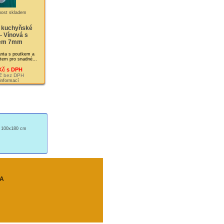
 kuchyňské
- Vínová s
kem 7mm
nta s poutkem a
tem pro snadné...
Kč s DPH
č bez DPH
 informací
ý 100x180 cm
A