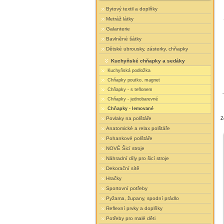
Bytový textil a doplňky
Metráž látky
Galanterie
Bavlněné šátky
Dětské ubrousky, zásterky, chňapky
Kuchyňské chňapky a sedáky
Kuchyňská podložka
Chňapky poutko, magnet
Chňapky - s teflonem
Chňapky - jednobarevné
Chňapky - lemované
Povlaky na polštáře
Z
Anatomické a relax polštáře
Pohankové polštáře
NOVÉ Šicí stroje
Náhradní díly pro šicí stroje
Dekorační sítě
Hračky
Sportovní potřeby
Pyžama, župany, spodní prádlo
Reflexní prvky a doplňky
Potřeby pro malé děti