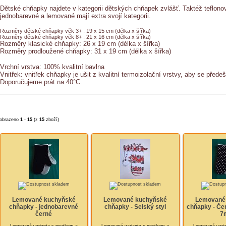
Dětské chňapky najdete v kategorii dětských chňapek zvlášť. Taktéž teflono
jednobarevné a lemované mají extra svojí kategorii.
Rozměry dětské chňapky věk 3+ : 19 x 15 cm (délka x šířka)
Rozměry dětské chňapky věk 8+ : 21 x 16 cm (délka x šířka)
Rozměry klasické chňapky:
26 x 19 cm (délka x šířka)
Rozměry prodloužené chňapky:
31 x 19 cm (délka x šířka)
Vrchní vrstva: 100% kvalitní bavlna
Vnitřek: vnitřek chňapky je ušit z kvalitní termoizolační vrstvy, aby se předeš
Doporučujeme prát na 40°C.
obrazeno
1
-
15
(z
15
zboží)
Lemované kuchyňské
Lemované kuchyňské
Lemované
chňapky - jednobarevné
chňapky - Selský styl
chňapky - Če
černé
7