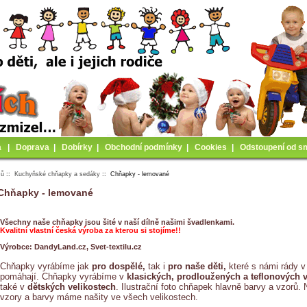
a
|
Doprava
|
Dobírky
|
Obchodní podmínky
|
Cookies
|
Odstoupení od s
mů
::
Kuchyňské chňapky a sedáky
:: Chňapky - lemované
Chňapky - lemované
Všechny naše chňapky jsou šité v naší dílně našimi švadlenkami.
Kvalitní vlastní česká výroba za kterou si stojíme!!
Výrobce: DandyLand.cz, Svet-textilu.cz
Chňapky vyrábíme jak
pro dospělé,
tak i
pro naše děti,
které s námi rády v
pomáhají. Chňapky vyrábíme v
klasických,
prodloužených a teflonových 
také v
dětských velikostech
.
Ilustrační foto chňapek hlavně barvy a vzorů.
vzory a barvy máme našity ve všech velikostech.