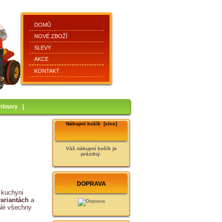
DOMŮ
NOVÉ ZBOŽÍ
SLEVY
AKCE
KONTAKT
mlouvy
|
Nákupní košík [více]
Váš nákupní košík je
prázdný.
DOPRAVA
 kuchyni
variantách
a
 Né všechny