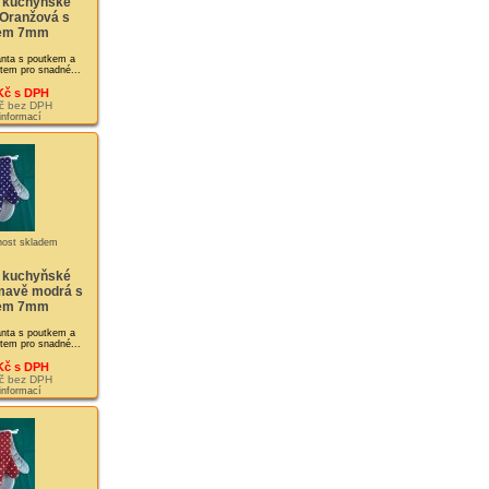
 kuchyňské
 Oranžová s
kem 7mm
nta s poutkem a
tem pro snadné...
Kč s DPH
č bez DPH
 informací
 kuchyňské
mavě modrá s
kem 7mm
nta s poutkem a
tem pro snadné...
Kč s DPH
č bez DPH
 informací