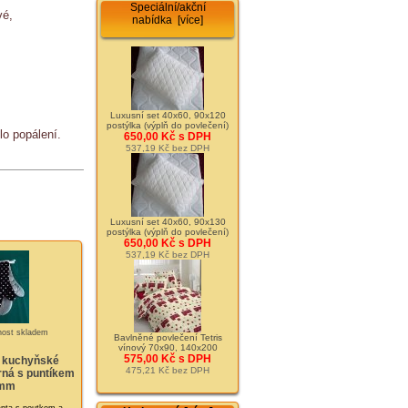
Speciální/akční
vé,
nabídka [více]
Luxusní set 40x60, 90x120
postýlka (výplň do povlečení)
lo popálení.
650,00 Kč s DPH
537,19 Kč bez DPH
Luxusní set 40x60, 90x130
postýlka (výplň do povlečení)
650,00 Kč s DPH
537,19 Kč bez DPH
Bavlněné povlečení Tetris
vínový 70x90, 140x200
575,00 Kč s DPH
 kuchyňské
475,21 Kč bez DPH
rná s puntíkem
mm