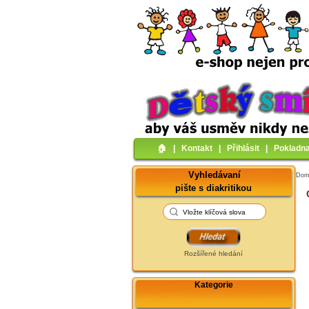
🏠︎
|
Kontakt
|
Přihlásit
|
Pokladn
Vyhledávaní
Do
pište s diakritikou
Rozšířené hledání
Kategorie