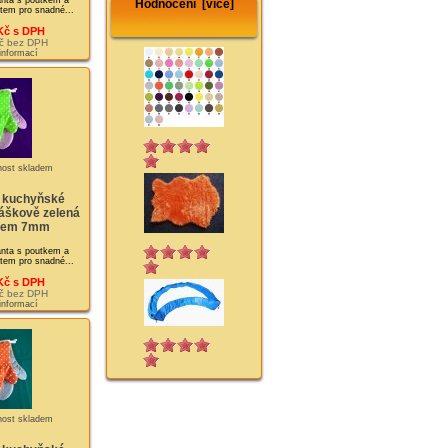
nta s poutkem a
Hodnocení [více]
tem pro snadné...
Kč s DPH
č bez DPH
 informací
 kuchyňské
áškově zelená
íkem 7mm
nta s poutkem a
tem pro snadné...
Kč s DPH
č bez DPH
 informací