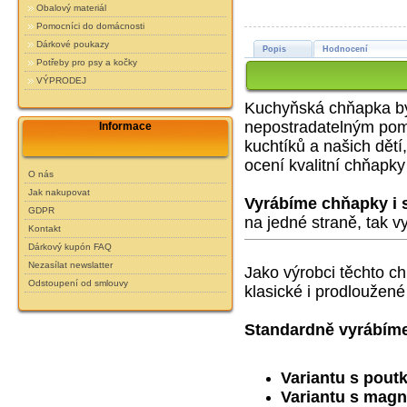
Obalový materiál
Pomocníci do domácnosti
Dárkové poukazy
Popis
Hodnocení
Potřeby pro psy a kočky
VÝPRODEJ
Kuchyňská chňapka by
nepostradatelným pom
Informace
kuchtíků a našich dětí,
ocení kvalitní chňapky 
O nás
Jak nakupovat
Vyrábíme chňapky i 
GDPR
na jedné straně, tak v
Kontakt
Dárkový kupón FAQ
Nezasílat newslatter
Jako výrobci těchto c
Odstoupení od smlouvy
klasické i prodloužené 
Standardně vyrábím
Variantu s pout
Variantu s mag