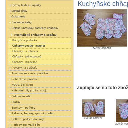
Kuchyňské chňap
Bytový textil a doplňky
Metráž látky
Galanterie
Bavlněné šátky
Dětské ubrousky, zásterky, chňapky
Kuchyňské chňapky a sedáky
Kuchyňská podložka
Chňapky poutko, magnet
zvětšit obrázek
Chňapky - s teflonem
Chňapky - jednobarevné
Chňapky - lemované
Povlaky na polštáře
Anatomické a relax polštáře
Pohankové polštáře
NOVÉ Šicí stroje
Zeptejte se na toto zbož
Náhradní díly pro šicí stroje
Dekorační sítě
Hračky
Sportovní potřeby
Pyžama, župany, spodní prádlo
zvětšit obrázek
Reflexní prvky a doplňky
zvětšit ob
Potřeby pro malé děti