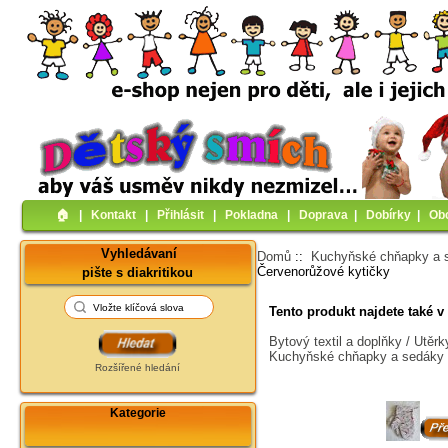
🏠︎
|
Kontakt
|
Přihlásit
|
Pokladna
|
Doprava
|
Dobírky
|
Ob
Vyhledávaní
Domů
::
Kuchyňské chňapky a 
Červenorůžové kytičky
pište s diakritikou
Tento produkt najdete také v 
Bytový textil a doplňky / Utěr
Kuchyňské chňapky a sedáky 
Rozšířené hledání
Kategorie