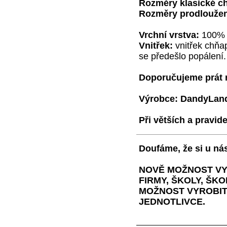
Rozměry klasické c
Rozměry prodlouže
Vrchní vrstva:
100% k
Vnitřek:
vnitřek chňap
se předešlo popálení.
Doporučujeme prát 
Výrobce: DandyLan
Při větších a pravi
Doufáme, že si u nás
NOVĚ MOŽNOST VY
FIRMY, ŠKOLY, ŠKOL
MOŽNOST VYROBIT
JEDNOTLIVCE.