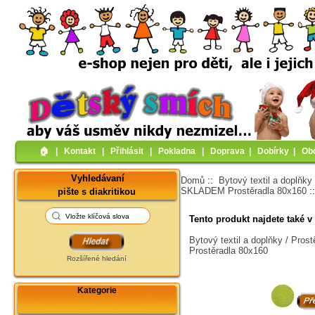
🏠︎
|
Kontakt
|
Přihlásit
|
Pokladna
|
Doprava
|
Dobírky
|
Ob
Vyhledávaní
Domů
::
Bytový textil a doplňky
SKLADEM Prostěradla 80x160
:
pište s diakritikou
Tento produkt najdete také v 
Bytový textil a doplňky / Pro
Prostěradla 80x160
Rozšířené hledání
Kategorie