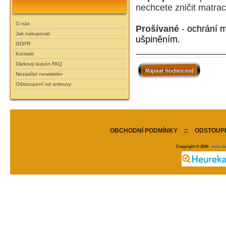
nechcete zničit matrac
O nás
Prošívané
-
ochrání m
Jak nakupovat
ušpiněním.
GDPR
Kontakt
Dárkový kupón FAQ
Nezasílat newslatter
Odstoupení od smlouvy
OBCHODNÍ PODMÍNKY
::
ODSTOUPE
Copyright © 2026
www.de