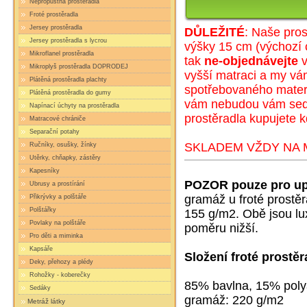
Nepropustná prostěradla
Froté prostěradla
Jersey prostěradla
DŮLEŽITÉ
: Naše pros
Jersey prostěradla s lycrou
výšky 15 cm (
výc
hozí 
Mikroflanel prostěradla
tak
ne-objednávejte
v
Mikroplyš prostěradla DOPRODEJ
vyšší matraci a my v
Plátěná prostěradla plachty
spotřebovaného materi
Plátěná prostěradla do gumy
vám nebudou vám sedět
Napínací úchyty na prostěradla
prostěradla kupujete k
Matracové chrániče
Separační potahy
SKLADEM VŽDY NA M
Ručníky, osušky, žínky
Utěrky, chňapky, zástěry
Kapesníky
POZOR pouze pro up
Ubrusy a prostírání
gramáž u froté prostě
Přikrývky a polštáře
Polštářky
155 g/m2. Obě jsou lux
Povlaky na polštáře
poměru nižší.
Pro děti a miminka
Kapsáře
Složení froté prostěr
Deky, přehozy a plédy
Rohožky - koberečky
85% bavlna, 15% pol
Sedáky
gramáž: 220 g/m2
Metráž látky