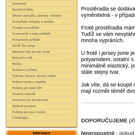
Galanterie
Prostěradla se dodáva
Bavlněné šátky
vyměnitelná - v případ
Dětské ubrousky, zásterky, chňapky
Kuchyňské chňapky a sedáky
Froté prostěradla má
Povlaky na polštáře
Tudíž se vám nevytáhn
Anatomické a relax polštáře
mnoha vypráních.
Pohankové polštáře
NOVÉ Šicí stroje
Náhradní díly pro šicí stroje
U froté i jersey jsme 
Dekorační sítě
polyamidem, ostatní s
Hračky
minimálně elastický,
js
Sportovní potřeby
stále stejný tvar.
Pyžama, župany, spodní prádlo
Reflexní prvky a doplňky
Jak víte, dá se koupit
Potřeby pro malé děti
mají rozměr téměř dvo
Obalový materiál
Pomocníci do domácnosti
Dárkové poukazy
Potřeby pro psy a kočky
VÝPRODEJ
DOPORUČUJEME
při
Nepropustné
- pokud
Informace