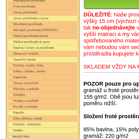
Nepropustná prostěradla
Froté prostěradla
Jersey prostěradla
DŮLEŽITÉ
: Naše pros
Jersey prostěradla s lycrou
výšky 15 cm (
výc
hozí 
Mikroflanel prostěradla
tak
ne-objednávejte
v
Mikroplyš prostěradla DOPRODEJ
vyšší matraci a my v
Plátěná prostěradla plachty
spotřebovaného materi
Plátěná prostěradla do gumy
vám nebudou vám sedět
Napínací úchyty na prostěradla
prostěradla kupujete k
Matracové chrániče
Separační potahy
SKLADEM VŽDY NA M
Ručníky, osušky, žínky
Utěrky, chňapky, zástěry
Kapesníky
POZOR pouze pro up
Ubrusy a prostírání
gramáž u froté prostě
Přikrývky a polštáře
Polštářky
155 g/m2. Obě jsou lux
Povlaky na polštáře
poměru nižší.
Pro děti a miminka
Kapsáře
Složení froté prostěr
Deky, přehozy a plédy
Rohožky - koberečky
85% bavlna, 15% pol
Sedáky
gramáž: 220 g/m2
Metráž látky