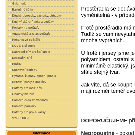
Galanterie
Prostěradla se dodáva
Bavlněné šátky
vyměnitelná - v případ
Dětské ubrousky, zásterky, chňapky
Kuchyňské chňapky a sedáky
Froté prostěradla má
Povlaky na polštáře
Tudíž se vám nevytáhn
Anatomické a relax polštáře
mnoha vypráních.
Pohankové polštáře
NOVÉ Šicí stroje
Náhradní díly pro šicí stroje
U froté i jersey jsme 
Dekorační sítě
polyamidem, ostatní s
Hračky
minimálně elastický,
js
Sportovní potřeby
stále stejný tvar.
Pyžama, župany, spodní prádlo
Reflexní prvky a doplňky
Jak víte, dá se koupit
Potřeby pro malé děti
mají rozměr téměř dvo
Obalový materiál
Pomocníci do domácnosti
Dárkové poukazy
Potřeby pro psy a kočky
VÝPRODEJ
DOPORUČUJEME
při
Nepropustné
- pokud
Informace