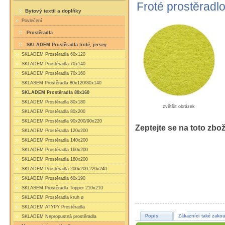
Froté prostěradl
Bytový textil a doplňky
Povlečení
Prostěradla
SKLADEM Prostěradla froté, jersey
SKLADEM Prostěradla 60x120
SKLADEM Prostěradla 70x140
SKLADEM Prostěradla 70x160
SKLASEM Prostěradla 80x120/80x140
SKLADEM Prostěradla 80x160
SKLADEM Prostěradla 80x180
zvětšit obrázek
SKLADEM Prostěradla 80x200
SKLADEM Prostěradla 90x200/90x220
Zeptejte se na toto zbož
SKLADEM Prostěradla 120x200
SKLADEM Prostěradla 140x200
SKLADEM Prostěradla 160x200
SKLADEM Prostěradla 180x200
SKLADEM Prostěradla 200x200-220x240
SKLADEM Prostěradla 60x190
SKLASEM Prostěradla Topper 210x210
SKLADEM Prostěradla kruh ø
SKLADEM ATYPY Prostěradla
Popis
Zákazníci také zakou
SKLADEM Nepropustná prostěradla