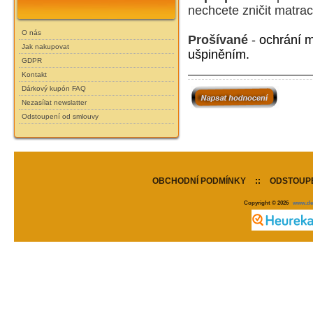
nechcete zničit matrac
O nás
Prošívané
-
ochrání m
Jak nakupovat
ušpiněním.
GDPR
Kontakt
Dárkový kupón FAQ
Nezasílat newslatter
Odstoupení od smlouvy
OBCHODNÍ PODMÍNKY
::
ODSTOUPE
Copyright © 2026
www.de