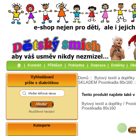
🏠︎
|
Kontakt
|
Přihlásit
|
Pokladna
|
Doprava
|
Dobírky
|
Ob
Vyhledávaní
Domů
::
Bytový textil a doplňky
SKLADEM Prostěradla 80x160
:
pište s diakritikou
Tento produkt najdete také v 
Bytový textil a doplňky / Pro
Prostěradla 80x160
Rozšířené hledání
Kategorie