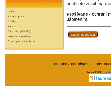
nechcete zničit matrac
O nás
Prošívané
-
ochrání m
Jak nakupovat
ušpiněním.
GDPR
Kontakt
Dárkový kupón FAQ
Nezasílat newslatter
Odstoupení od smlouvy
OBCHODNÍ PODMÍNKY
::
ODSTOUPE
Copyright © 2026
www.de