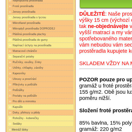
Nepropustná prostěradla
Froté prostěradla
Jersey prostěradla
DŮLEŽITÉ
: Naše pros
Jersey prostěradla s lycrou
výšky 15 cm (
výc
hozí 
Mikroflanel prostěradla
tak
ne-objednávejte
v
Mikroplyš prostěradla DOPRODEJ
vyšší matraci a my v
Plátěná prostěradla plachty
spotřebovaného materi
Plátěná prostěradla do gumy
vám nebudou vám sedět
Napínací úchyty na prostěradla
prostěradla kupujete k
Matracové chrániče
Separační potahy
SKLADEM VŽDY NA M
Ručníky, osušky, žínky
Utěrky, chňapky, zástěry
Kapesníky
POZOR pouze pro up
Ubrusy a prostírání
gramáž u froté prostě
Přikrývky a polštáře
Polštářky
155 g/m2. Obě jsou lux
Povlaky na polštáře
poměru nižší.
Pro děti a miminka
Kapsáře
Složení froté prostěr
Deky, přehozy a plédy
Rohožky - koberečky
85% bavlna, 15% pol
Sedáky
gramáž: 220 g/m2
Metráž látky