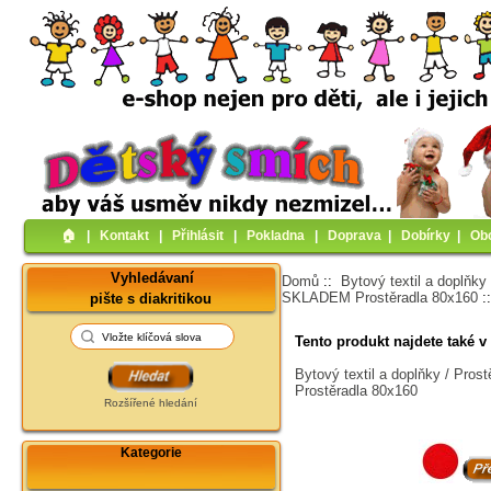
🏠︎
|
Kontakt
|
Přihlásit
|
Pokladna
|
Doprava
|
Dobírky
|
Ob
Vyhledávaní
Domů
::
Bytový textil a doplňky
SKLADEM Prostěradla 80x160
:
pište s diakritikou
Tento produkt najdete také v 
Bytový textil a doplňky / Pro
Prostěradla 80x160
Rozšířené hledání
Kategorie