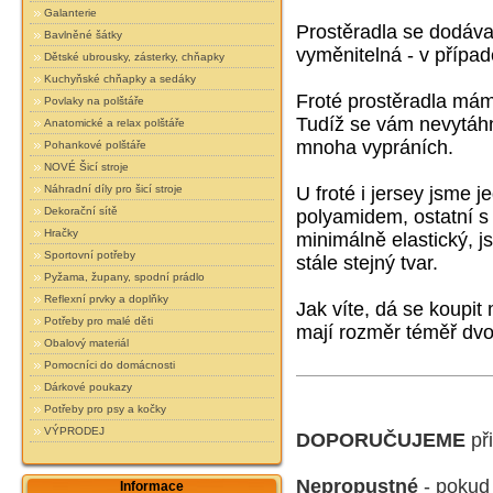
Galanterie
Prostěradla se dodáva
Bavlněné šátky
vyměnitelná - v případ
Dětské ubrousky, zásterky, chňapky
Kuchyňské chňapky a sedáky
Froté prostěradla má
Povlaky na polštáře
Tudíž se vám nevytáhn
Anatomické a relax polštáře
mnoha vypráních.
Pohankové polštáře
NOVÉ Šicí stroje
Náhradní díly pro šicí stroje
U froté i jersey jsme 
Dekorační sítě
polyamidem, ostatní s
Hračky
minimálně elastický,
js
Sportovní potřeby
stále stejný tvar.
Pyžama, župany, spodní prádlo
Reflexní prvky a doplňky
Jak víte, dá se koupit
Potřeby pro malé děti
mají rozměr téměř dvo
Obalový materiál
Pomocníci do domácnosti
Dárkové poukazy
Potřeby pro psy a kočky
VÝPRODEJ
DOPORUČUJEME
při
Nepropustné
- pokud
Informace