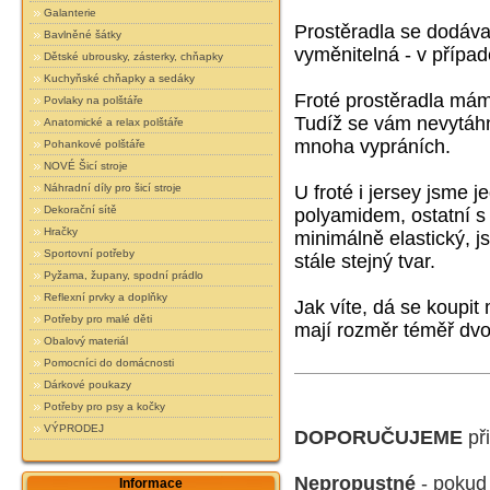
Galanterie
Prostěradla se dodáva
Bavlněné šátky
vyměnitelná - v případ
Dětské ubrousky, zásterky, chňapky
Kuchyňské chňapky a sedáky
Froté prostěradla má
Povlaky na polštáře
Tudíž se vám nevytáhn
Anatomické a relax polštáře
mnoha vypráních.
Pohankové polštáře
NOVÉ Šicí stroje
Náhradní díly pro šicí stroje
U froté i jersey jsme 
Dekorační sítě
polyamidem, ostatní s
Hračky
minimálně elastický,
js
Sportovní potřeby
stále stejný tvar.
Pyžama, župany, spodní prádlo
Reflexní prvky a doplňky
Jak víte, dá se koupit
Potřeby pro malé děti
mají rozměr téměř dvo
Obalový materiál
Pomocníci do domácnosti
Dárkové poukazy
Potřeby pro psy a kočky
VÝPRODEJ
DOPORUČUJEME
při
Nepropustné
- pokud
Informace