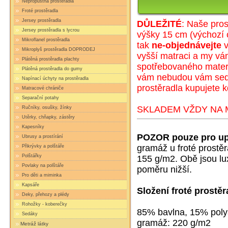
Nepropustná prostěradla
Froté prostěradla
Jersey prostěradla
DŮLEŽITÉ
: Naše pros
Jersey prostěradla s lycrou
výšky 15 cm (
výc
hozí 
Mikroflanel prostěradla
tak
ne-objednávejte
v
Mikroplyš prostěradla DOPRODEJ
vyšší matraci a my v
Plátěná prostěradla plachty
spotřebovaného materi
Plátěná prostěradla do gumy
vám nebudou vám sedět
Napínací úchyty na prostěradla
prostěradla kupujete k
Matracové chrániče
Separační potahy
SKLADEM VŽDY NA M
Ručníky, osušky, žínky
Utěrky, chňapky, zástěry
Kapesníky
POZOR pouze pro up
Ubrusy a prostírání
gramáž u froté prostě
Přikrývky a polštáře
Polštářky
155 g/m2. Obě jsou lux
Povlaky na polštáře
poměru nižší.
Pro děti a miminka
Kapsáře
Složení froté prostěr
Deky, přehozy a plédy
Rohožky - koberečky
85% bavlna, 15% pol
Sedáky
gramáž: 220 g/m2
Metráž látky