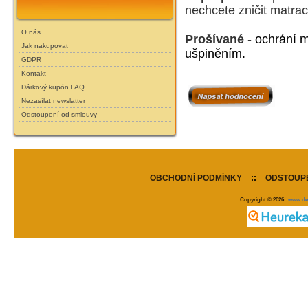
nechcete zničit matrac
O nás
Prošívané
-
ochrání m
Jak nakupovat
ušpiněním.
GDPR
Kontakt
Dárkový kupón FAQ
Nezasílat newslatter
Odstoupení od smlouvy
OBCHODNÍ PODMÍNKY
::
ODSTOUPE
Copyright © 2026
www.de