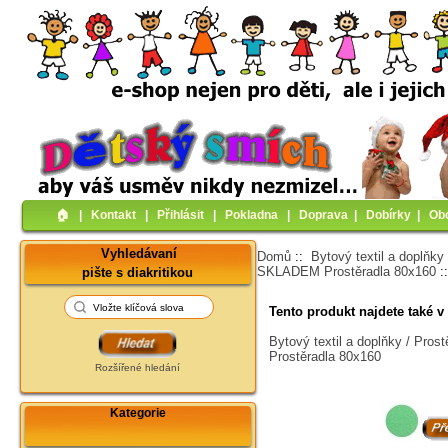
🏠︎
|
Kontakt
|
Přihlásit
|
Pokladna
|
Doprava
|
Dobírky
|
Ob
Vyhledávaní
Domů
::
Bytový textil a doplňky
SKLADEM Prostěradla 80x160
:
pište s diakritikou
Tento produkt najdete také v 
Bytový textil a doplňky / Pro
Prostěradla 80x160
Rozšířené hledání
Kategorie