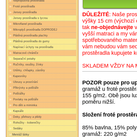
Nepropustná prostěradla
Froté prostěradla
Jersey prostěradla
DŮLEŽITÉ
: Naše pros
Jersey prostěradla s lycrou
výšky 15 cm (
výc
hozí 
Mikroflanel prostěradla
tak
ne-objednávejte
v
Mikroplyš prostěradla DOPRODEJ
vyšší matraci a my v
Plátěná prostěradla plachty
spotřebovaného materi
Plátěná prostěradla do gumy
vám nebudou vám sedět
Napínací úchyty na prostěradla
prostěradla kupujete k
Matracové chrániče
Separační potahy
SKLADEM VŽDY NA M
Ručníky, osušky, žínky
Utěrky, chňapky, zástěry
Kapesníky
POZOR pouze pro up
Ubrusy a prostírání
gramáž u froté prostě
Přikrývky a polštáře
Polštářky
155 g/m2. Obě jsou lux
Povlaky na polštáře
poměru nižší.
Pro děti a miminka
Kapsáře
Složení froté prostěr
Deky, přehozy a plédy
Rohožky - koberečky
85% bavlna, 15% pol
Sedáky
gramáž: 220 g/m2
Metráž látky