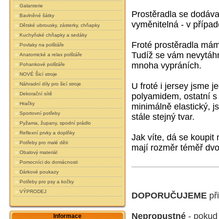
Galanterie
Prostěradla se dodáva
Bavlněné šátky
vyměnitelná - v případ
Dětské ubrousky, zásterky, chňapky
Kuchyňské chňapky a sedáky
Froté prostěradla má
Povlaky na polštáře
Tudíž se vám nevytáhn
Anatomické a relax polštáře
mnoha vypráních.
Pohankové polštáře
NOVÉ Šicí stroje
Náhradní díly pro šicí stroje
U froté i jersey jsme 
Dekorační sítě
polyamidem, ostatní s
Hračky
minimálně elastický,
js
Sportovní potřeby
stále stejný tvar.
Pyžama, župany, spodní prádlo
Reflexní prvky a doplňky
Jak víte, dá se koupit
Potřeby pro malé děti
mají rozměr téměř dvo
Obalový materiál
Pomocníci do domácnosti
Dárkové poukazy
Potřeby pro psy a kočky
VÝPRODEJ
DOPORUČUJEME
při
Nepropustné
- pokud
Informace