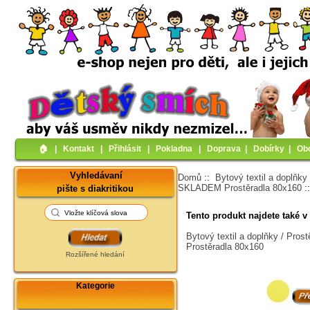
🏠︎
|
Kontakt
|
Přihlásit
|
Pokladna
|
Doprava
|
Dobírky
|
Ob
Vyhledávaní
Domů
::
Bytový textil a doplňky
SKLADEM Prostěradla 80x160
:
pište s diakritikou
Tento produkt najdete také v 
Bytový textil a doplňky / Pro
Prostěradla 80x160
Rozšířené hledání
Kategorie