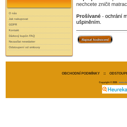
nechcete zničit matrac
O nás
Prošívané
-
ochrání m
Jak nakupovat
ušpiněním.
GDPR
Kontakt
Dárkový kupón FAQ
Nezasílat newslatter
Odstoupení od smlouvy
OBCHODNÍ PODMÍNKY
::
ODSTOUPE
Copyright © 2026
www.de