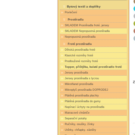
Bytový textil a doplňky
Povlečení
Prostěradla
SKLADEM Prostěradla froté, jersey
SKLADEM Nepropustná prostěradla
Nepropustná prostěradla
Froté prostěradla
Dětská prostěradla froté
Klasické rozměry froté
Prodloužené rozměry froté
Topper, přištýlka, kulaté prostěradlo froté
Jersey prostěradla
Jersey prostěradla s lycrou
Z
Mikroflanel prostěradla
Mikroplyš prostěradla DOPRODEJ
Plátěná prostěradla plachty
Plátěná prostěradla do gumy
Napínací úchyty na prostěradla
Matracové chrániče
Separační potahy
Ručníky, osušky, žínky
Utěrky, chňapky, zástěry