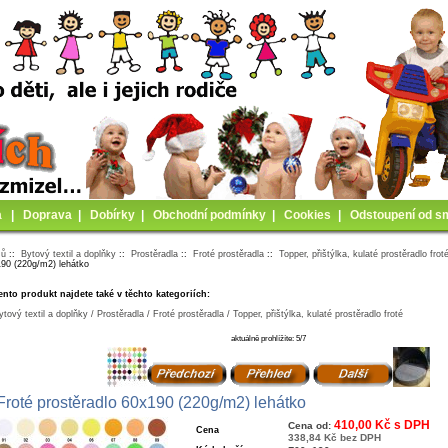
a
|
Doprava
|
Dobírky
|
Obchodní podmínky
|
Cookies
|
Odstoupení od s
mů
::
Bytový textil a doplňky
::
Prostěradla
::
Froté prostěradla
::
Topper, přištýlka, kulaté prostěradlo frot
90 (220g/m2) lehátko
ento produkt najdete také v těchto kategoriích:
ytový textil a doplňky / Prostěradla / Froté prostěradla / Topper, přištýlka, kulaté prostěradlo froté
aktuálně prohlížíte: 5/7
Froté prostěradlo 60x190 (220g/m2) lehátko
410,00 Kč s DPH
Cena od:
Cena
338,84 Kč bez DPH