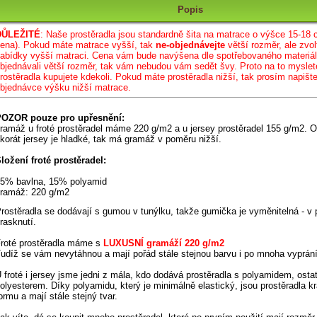
Popis
DŮLEŽITÉ
: Naše prostěradla jsou standar
dně šita na matrace o výšce 15-18 
ena)
.
Pokud máte matrace vyšší, tak
ne-objednávejte
větší rozměr, ale zvol
abídky vyšší matraci. Cena vám bude navýšena dle spotřebovaného materiá
bjednávali větší rozměr, tak vám nebudou vám sedět švy. Proto na to myslet
rostěradla kupujete kdekoli. Pokud máte prostěradla nižší, tak prosím napiš
bjednávce výšku nižší matrace.
OZOR pouze pro upřesnění:
ramáž u froté prostěradel máme 220 g/m2 a u jersey prostěradel 155 g/m2. O
korát jersey je hladké, tak má gramáž v poměru nižší.
ložení froté prostěradel:
5% bavlna, 15% polyamid
ramáž: 220 g/m2
rostěradla se dodávají s gumou v tunýlku,
takže gumička je vyměnitelná - v 
rasknutí
.
roté prostěradla máme s
LUXUSNÍ gramáží 220 g/m2
udíž se vám nevytáhnou a mají pořád stále stejnou barvu i po mnoha vyprán
 froté i jersey jsme jedni z mála, kdo dodává prostěradla s polyamidem, ostat
olyesterem. Díky polyamidu,
který je minimálně elastický,
jsou prostěradla k
ormu a mají stále stejný tvar.