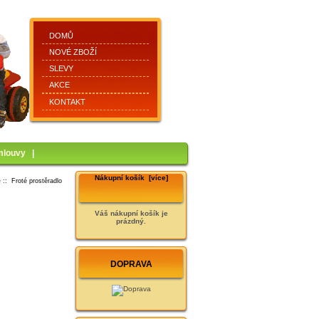
DOMŮ
NOVÉ ZBOŽÍ
SLEVY
AKCE
KONTAKT
mlouvy
|
Nákupní košík [více]
é
:: Froté prostěradlo
Váš nákupní košík je
prázdný.
DOPRAVA