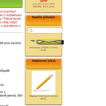
DPH
271,90 Kč bez DPH
Ušetříte: 3% z ceny
cm (
výc
hozí
te z rozbalovací
Napište přátelům
lu. Pokud byste
e vždy, když
te v poznámce v
bě jsou luxusní,
Informujte přátele o tomto
zboží
Hodnocení [více]
případě
ích.
ní s
rásně pevná, drží
Napsat hodnocení tohoto
zboží.