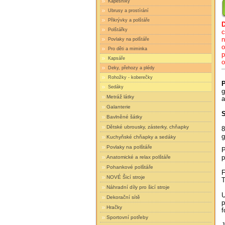
Kapesníky
Ubrusy a prostírání
Přikrývky a polštáře
Polštářky
c
n
Povlaky na polštáře
o
Pro děti a miminka
p
Kapsáře
o
Deky, přehozy a plédy
Rohožky - koberečky
P
Sedáky
g
Metráž látky
a
Galanterie
S
Bavlněné šátky
Dětské ubrousky, zásterky, chňapky
8
g
Kuchyňské chňapky a sedáky
Povlaky na polštáře
P
p
Anatomické a relax polštáře
Pohankové polštáře
F
NOVÉ Šicí stroje
T
Náhradní díly pro šicí stroje
U
Dekorační sítě
p
Hračky
f
Sportovní potřeby