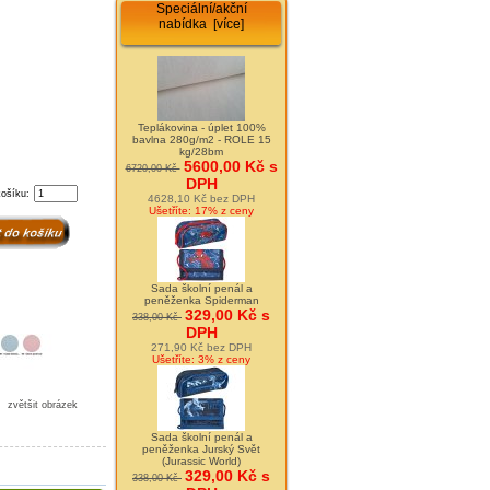
Speciální/akční
nabídka [více]
Teplákovina - úplet 100%
bavlna 280g/m2 - ROLE 15
kg/28bm
5600,00 Kč s
6720,00 Kč
DPH
košíku:
4628,10 Kč bez DPH
Ušetříte: 17% z ceny
Sada školní penál a
peněženka Spiderman
329,00 Kč s
338,00 Kč
DPH
271,90 Kč bez DPH
Ušetříte: 3% z ceny
zvětšit obrázek
Sada školní penál a
peněženka Jurský Svět
(Jurassic World)
329,00 Kč s
338,00 Kč