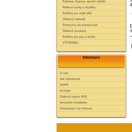
J
Pyžama, župany, spodní prádlo
d
Reflexní prvky a doplňky
Potřeby pro malé děti
Obalový materiál
Pomocníci do domácnosti
d
Dárkové poukazy
Potřeby pro psy a kočky
VÝPRODEJ
Informace
O nás
Jak nakupovat
GDPR
Kontakt
Dárkový kupón FAQ
Nezasílat newslatter
Odstoupení od smlouvy