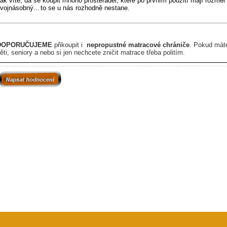
ak víte, dá se koupit mnoho prostěradel, které po prvním použití mají rozměr
vojnásobný..
to se u nás rozhodně nestane
.
.
DOPORUČUJEME
přikoupit i
nepropustné matracové chrániče
. P
okud mát
ěti, seniory a nebo si jen nechcete zničit matrace třeba politím.