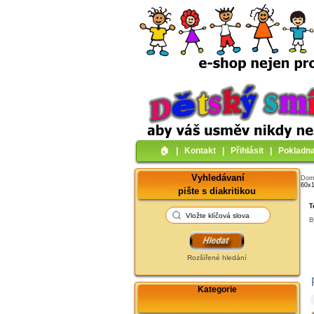
🏠︎
|
Kontakt
|
Přihlásit
|
Pokladn
Vyhledávaní
Do
60x1
pište s diakritikou
T
B
Rozšířené hledání
Kategorie