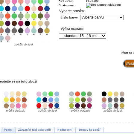
Kód zboží:
F60x190
Dostupnost:
Vyberte prosím:
číslo barvy
Výška matrace
zvětšit obrázek
Přidat do 
eptejte se na toto zboží
zvětšit obrázek
zvětšit obrázek
zvětšit obrázek
zvětšit obrázek
Popis
Zákazníci také zakoupili
Hodnocení
Dotazy ke zboží