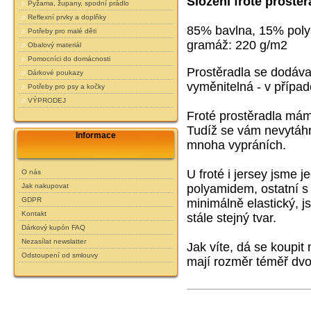
Složení froté prostěr
Pyžama, župany, spodní prádlo
Reflexní prvky a doplňky
85% bavlna, 15% pol
Potřeby pro malé děti
gramáž: 220 g/m2
Obalový materiál
Pomocníci do domácnosti
Prostěradla se dodáva
Dárkové poukazy
vyměnitelná - v případ
Potřeby pro psy a kočky
VÝPRODEJ
Froté prostěradla má
Tudíž se vám nevytáhn
Informace
mnoha vypráních.
U froté i jersey jsme 
O nás
Jak nakupovat
polyamidem, ostatní s
GDPR
minimálně elastický,
js
Kontakt
stále stejný tvar.
Dárkový kupón FAQ
Nezasílat newslatter
Jak víte, dá se koupit
Odstoupení od smlouvy
mají rozměr téměř dvo