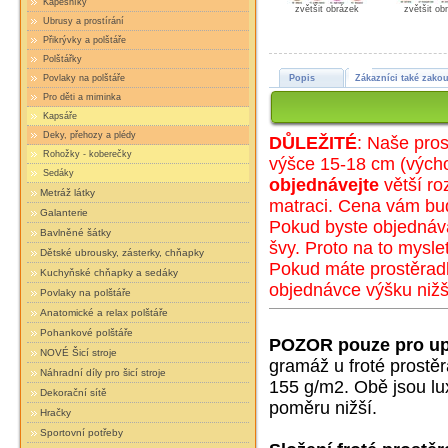
Kapesníky
zvětšit obrázek
zvětšit ob
Ubrusy a prostírání
Přikrývky a polštáře
Polštářky
Povlaky na polštáře
Popis
Zákazníci také zakou
Pro děti a miminka
Kapsáře
Deky, přehozy a plédy
DŮLEŽITÉ
: Naše pros
Rohožky - koberečky
výšce 15-18 cm (
výc
h
Sedáky
objednávejte
větší ro
Metráž látky
matraci. Cena vám bu
Galanterie
Pokud byste objednáva
Bavlněné šátky
švy. Proto na to mysle
Dětské ubrousky, zásterky, chňapky
Pokud máte prostěradl
Kuchyňské chňapky a sedáky
objednávce výšku nižš
Povlaky na polštáře
Anatomické a relax polštáře
Pohankové polštáře
POZOR pouze pro up
NOVÉ Šicí stroje
gramáž u froté prostě
Náhradní díly pro šicí stroje
155 g/m2. Obě jsou lux
Dekorační sítě
poměru nižší.
Hračky
Sportovní potřeby