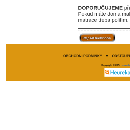
DOPORUČUJEME
při
P
okud máte doma malé 
matrace třeba politím.
OBCHODNÍ PODMÍNKY
::
ODSTOUPE
Copyright © 2026
www.de