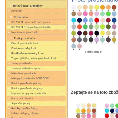
Bytový textil a doplňky
Povlečení
Prostěradla
SKLADEM Prostěradla froté, jersey
SKLADEM Nepropustná prostěradla
Nepropustná prostěradla
Froté prostěradla
Dětská prostěradla froté
Klasické rozměry froté
zvětšit obrázek
Prodloužené rozměry froté
Topper, přištýlka, kulaté prostěradlo froté
Jersey prostěradla
Jersey prostěradla s lycrou
Mikroflanel prostěradla
Mikroplyš prostěradla DOPRODEJ
Plátěná prostěradla plachty
Plátěná prostěradla do gumy
Zeptejte se na toto zbož
Napínací úchyty na prostěradla
Matracové chrániče
Separační potahy
Ručníky, osušky, žínky
Utěrky, chňapky, zástěry