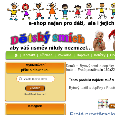
🏠︎
|
Kontakt
|
Přihlásit
|
Pokladna
|
Doprava
|
Dobírky
|
Ob
Vyhledávaní
Domů
::
Bytový textil a doplňky
froté
:: Froté prostěradlo 160x2
pište s diakritikou
Tento produkt najdete také v 
Bytový textil a doplňky / Prost
Rozšířené hledání
Kategorie
Froté prostěradl