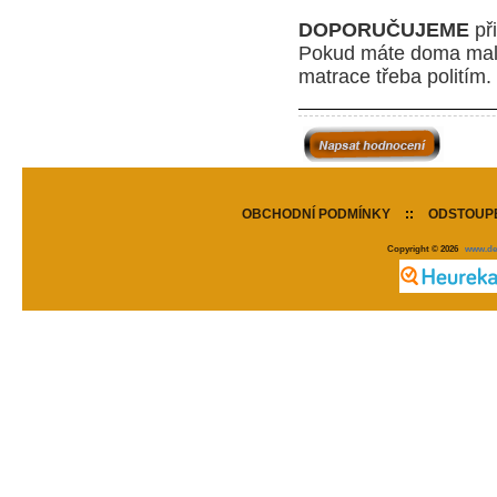
DOPORUČUJEME
při
P
okud máte doma malé 
matrace třeba politím.
OBCHODNÍ PODMÍNKY
::
ODSTOUPE
Copyright © 2026
www.de