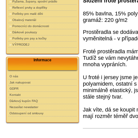
Složení froté prostěr
Pyžama, župany, spodní prádlo
Reflexní prvky a doplňky
85% bavlna, 15% pol
Potřeby pro malé děti
gramáž: 220 g/m2
Obalový materiál
Pomocníci do domácnosti
Prostěradla se dodáva
Dárkové poukazy
vyměnitelná - v případ
Potřeby pro psy a kočky
VÝPRODEJ
Froté prostěradla má
Tudíž se vám nevytáhn
Informace
mnoha vypráních.
U froté i jersey jsme 
O nás
Jak nakupovat
polyamidem, ostatní s
GDPR
minimálně elastický,
js
Kontakt
stále stejný tvar.
Dárkový kupón FAQ
Nezasílat newslatter
Jak víte, dá se koupit
Odstoupení od smlouvy
mají rozměr téměř dvo