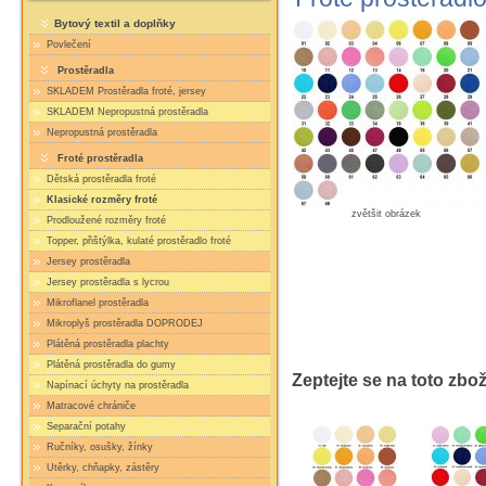
Bytový textil a doplňky
Povlečení
Prostěradla
SKLADEM Prostěradla froté, jersey
SKLADEM Nepropustná prostěradla
Nepropustná prostěradla
Froté prostěradla
Dětská prostěradla froté
Klasické rozměry froté
zvětšit obrázek
Prodloužené rozměry froté
Topper, přištýlka, kulaté prostěradlo froté
Jersey prostěradla
Jersey prostěradla s lycrou
Mikroflanel prostěradla
Mikroplyš prostěradla DOPRODEJ
Plátěná prostěradla plachty
Plátěná prostěradla do gumy
Zeptejte se na toto zbož
Napínací úchyty na prostěradla
Matracové chrániče
Separační potahy
Ručníky, osušky, žínky
Utěrky, chňapky, zástěry