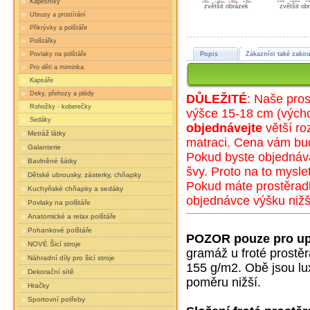
Kapesníky
zvětšit obrázek
zvětšit ob
Ubrusy a prostírání
Přikrývky a polštáře
Polštářky
Povlaky na polštáře
Popis
Zákazníci také zakou
Pro děti a miminka
Kapsáře
Deky, přehozy a plédy
DŮLEŽITÉ
: Naše pros
Rohožky - koberečky
výšce 15-18 cm (
výc
h
Sedáky
objednávejte
větší ro
Metráž látky
matraci. Cena vám bu
Galanterie
Pokud byste objednáva
Bavlněné šátky
švy. Proto na to mysle
Dětské ubrousky, zásterky, chňapky
Pokud máte prostěradl
Kuchyňské chňapky a sedáky
objednávce výšku nižš
Povlaky na polštáře
Anatomické a relax polštáře
Pohankové polštáře
POZOR pouze pro up
NOVÉ Šicí stroje
gramáž u froté prostě
Náhradní díly pro šicí stroje
155 g/m2. Obě jsou lux
Dekorační sítě
poměru nižší.
Hračky
Sportovní potřeby