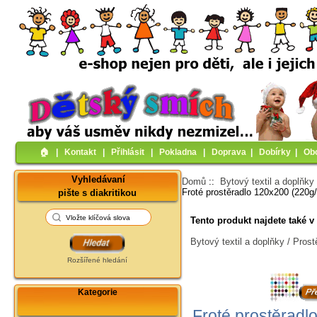
🏠︎
|
Kontakt
|
Přihlásit
|
Pokladna
|
Doprava
|
Dobírky
|
Ob
Vyhledávaní
Domů
::
Bytový textil a doplňky
Froté prostěradlo 120x200 (220g
pište s diakritikou
Tento produkt najdete také v 
Bytový textil a doplňky / Prost
Rozšířené hledání
Kategorie
Froté prostěradl