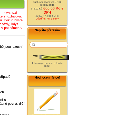
příslušenstvím vel.27-30
modrá sada
600,00 Kč s
645,00 Kč
DPH
cm (
výc
hozí
te z rozbalovací
495,87 Kč bez DPH
Ušetříte: 7% z ceny
lu. Pokud byste
e vždy, když
te v poznámce v
Napište přátelům
bě jsou luxusní,
Informujte přátele o tomto
zboží
případě
Hodnocení [více]
ích.
ní s
rásně pevná, drží