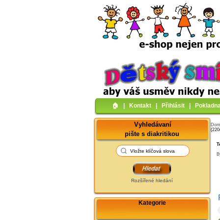
🏠︎
|
Kontakt
|
Přihlásit
|
Pokladn
Vyhledávaní
Do
(22
pište s diakritikou
T
B
Rozšířené hledání
Kategorie