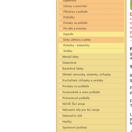
Kapesníky
Ubrusy a prostírání
Přikrývky a polštáře
Polštářky
c
n
Povlaky na polštáře
o
Pro děti a miminka
p
Kapsáře
o
Deky, přehozy a plédy
Rohožky - koberečky
P
Sedáky
g
Metráž látky
a
Galanterie
S
Bavlněné šátky
Dětské ubrousky, zásterky, chňapky
8
g
Kuchyňské chňapky a sedáky
Povlaky na polštáře
P
p
Anatomické a relax polštáře
Pohankové polštáře
F
NOVÉ Šicí stroje
T
Náhradní díly pro šicí stroje
U
Dekorační sítě
p
Hračky
f
Sportovní potřeby