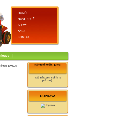
DOMŮ
NOVÉ ZBOŽÍ
SLEVY
AKCE
KONTAKT
mlouvy
|
Nákupní košík [více]
těradlo 100x220
Váš nákupní košík je
prázdný.
DOPRAVA