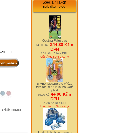
Speciální/akční
nabídka [více]
Osuška Fabregas
244,30 Kč s
349,00 Kč
DPH
košíku:
201,90 Kč bez DPH
Ušetříte: 30% z ceny
SIMBA Medaile pro vítěze
trikolora set 3 kusy na kartě
plast
44,00 Kč s
69,00 Kč
DPH
36,36 Kč bez DPH
Ušetříte: 36% z ceny
zvětšit obrázek
Dětské kolečkové brusle s