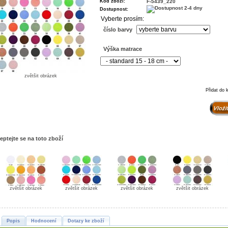
Kód zboží:
F-5439_220
Dostupnost:
Vyberte prosím:
číslo barvy
Výška matrace
zvětšit obrázek
Přidat do 
eptejte se na toto zboží
zvětšit obrázek
zvětšit obrázek
zvětšit obrázek
zvětšit obrázek
Popis
Hodnocení
Dotazy ke zboží