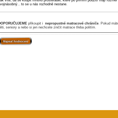
ak víte, dá se koupit mnoho prostěradel, které po prvním použití mají rozměr
vojnásobný..
to se u nás rozhodně nestane
.
.
DOPORUČUJEME
přikoupit i
nepropustné matracové chrániče
. P
okud mát
ěti, seniory a nebo si jen nechcete zničit matrace třeba politím.