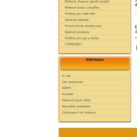
J
Pyžama, župany, spodní prádlo
d
Reflexní prvky a doplňky
Potřeby pro malé děti
Obalový materiál
Pomocníci do domácnosti
d
Dárkové poukazy
Potřeby pro psy a kočky
VÝPRODEJ
Informace
O nás
Jak nakupovat
GDPR
Kontakt
Dárkový kupón FAQ
Nezasílat newslatter
Odstoupení od smlouvy