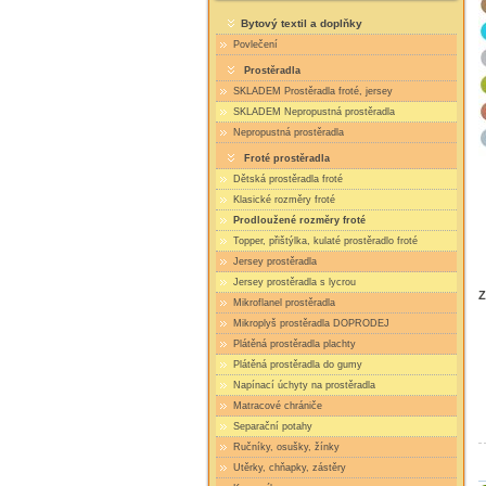
Bytový textil a doplňky
Povlečení
Prostěradla
SKLADEM Prostěradla froté, jersey
SKLADEM Nepropustná prostěradla
Nepropustná prostěradla
Froté prostěradla
Dětská prostěradla froté
Klasické rozměry froté
Prodloužené rozměry froté
Topper, přištýlka, kulaté prostěradlo froté
Jersey prostěradla
Jersey prostěradla s lycrou
Z
Mikroflanel prostěradla
Mikroplyš prostěradla DOPRODEJ
Plátěná prostěradla plachty
Plátěná prostěradla do gumy
Napínací úchyty na prostěradla
Matracové chrániče
Separační potahy
Ručníky, osušky, žínky
Utěrky, chňapky, zástěry