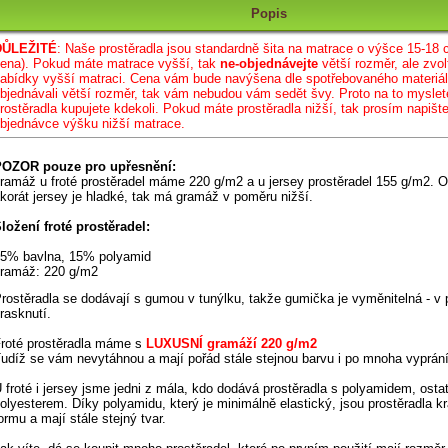
Popis
DŮLEŽITÉ
: Naše prostěradla jsou standar
dně šita na matrace o výšce 15-18 
ena)
.
Pokud máte matrace vyšší, tak
ne-objednávejte
větší rozměr, ale zvol
abídky vyšší matraci. Cena vám bude navýšena dle spotřebovaného materiá
bjednávali větší rozměr, tak vám nebudou vám sedět švy. Proto na to myslet
rostěradla kupujete kdekoli. Pokud máte prostěradla nižší, tak prosím napiš
bjednávce výšku nižší matrace.
OZOR pouze pro upřesnění:
ramáž u froté prostěradel máme 220 g/m2 a u jersey prostěradel 155 g/m2. O
korát jersey je hladké, tak má gramáž v poměru nižší.
ložení froté prostěradel:
5% bavlna, 15% polyamid
ramáž: 220 g/m2
rostěradla se dodávají s gumou v tunýlku,
takže gumička je vyměnitelná - v 
rasknutí
.
roté prostěradla máme s
LUXUSNÍ gramáží 220 g/m2
udíž se vám nevytáhnou a mají pořád stále stejnou barvu i po mnoha vyprán
 froté i jersey jsme jedni z mála, kdo dodává prostěradla s polyamidem, ostat
olyesterem. Díky polyamidu,
který je minimálně elastický,
jsou prostěradla k
ormu a mají stále stejný tvar.