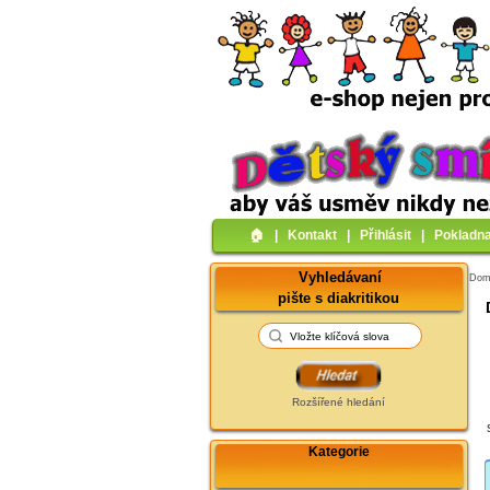
🏠︎
|
Kontakt
|
Přihlásit
|
Pokladn
Vyhledávaní
Do
pište s diakritikou
Rozšířené hledání
Kategorie