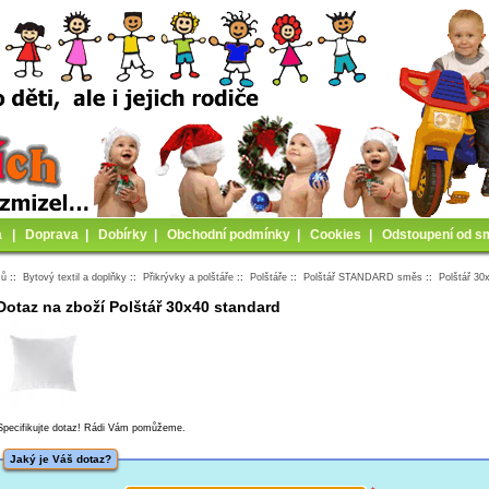
a
|
Doprava
|
Dobírky
|
Obchodní podmínky
|
Cookies
|
Odstoupení od s
mů
::
Bytový textil a doplňky
::
Přikrývky a polštáře
::
Polštáře
::
Polštář STANDARD směs
::
Polštář 30
Dotaz na zboží Polštář 30x40 standard
Specifikujte dotaz! Rádi Vám pomůžeme.
Jaký je Váš dotaz?