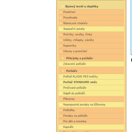
Bytový textil a doplňky
Povlečení
Prostěradla
Matracové chrániče
Separační potahy
Ručníky, osušky, žínky
Utěrky, chňapky, zástěry
Kapesníky
Ubrusy a prostírání
Přikrývky a polštáře
Zdravotní polštáře
Polštáře
Polštář KLASIK PES kuličky
Polštář STANDARD směs
Prošívané polštáře
Náplň do polštářů
Přikrývky
Nepropustné povlaky na lůžkoviny
Polštářky
Povlaky na polštáře
Pro děti a miminka
Kapsáře