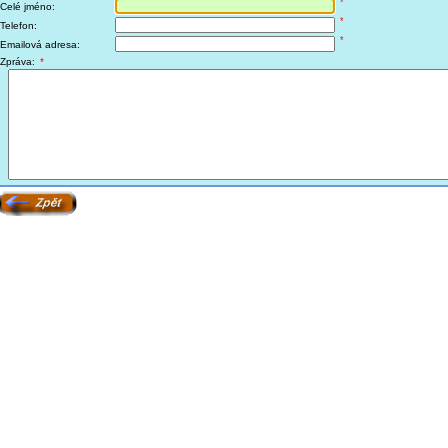
*
Celé jméno:
*
Telefon:
*
Emailová adresa:
Zpráva:
*