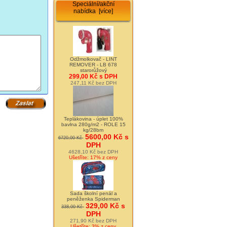
Speciální/akční
nabídka [více]
Odžmolkovač - LINT
REMOVER - LB 678
starorůžový
299,00 Kč s DPH
247,11 Kč bez DPH
Teplákovina - úplet 100%
bavlna 280g/m2 - ROLE 15
kg/28bm
5600,00 Kč s
6720,00 Kč
DPH
4628,10 Kč bez DPH
Ušetříte: 17% z ceny
Sada školní penál a
peněženka Spiderman
329,00 Kč s
338,00 Kč
DPH
271,90 Kč bez DPH
Ušetříte: 3% z ceny