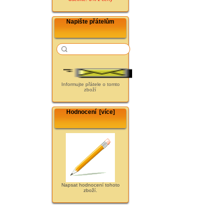
Napište přátelům
Informujte přátele o tomto
zboží
Hodnocení [více]
Napsat hodnocení tohoto
zboží.