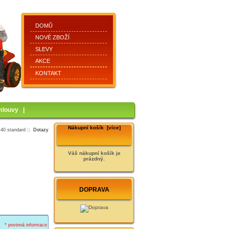
DOMŮ
NOVÉ ZBOŽÍ
SLEVY
AKCE
KONTAKT
mlouvy
|
Nákupní košík [více]
x40 standard
:: Dotazy
Váš nákupní košík je
prázdný.
DOPRAVA
* povinná informace