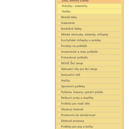
Deky, přehozy a plédy
Rohožky - koberečky
Sedáky
Metráž látky
Galanterie
Bavlněné šátky
Dětské ubrousky, zásterky, chňapky
Kuchyňské chňapky a sedáky
Povlaky na polštáře
Anatomické a relax polštáře
Pohankové polštáře
NOVÉ Šicí stroje
Náhradní díly pro šicí stroje
Dekorační sítě
Hračky
Sportovní potřeby
Pyžama, župany, spodní prádlo
Reflexní prvky a doplňky
Potřeby pro malé děti
Obalový materiál
Pomocníci do domácnosti
Dárkové poukazy
Potřeby pro psy a kočky