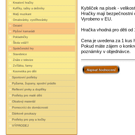
Kreativní hračky
Kyblíček na písek - velikost
Kufříky, tašky a deštníky
Hračky mají bezpečnostní c
Malý muzikant
Vyrobeno v EU.
Omalovánky, vystřihovánky
Ostatní
Hračka vhodná pro děti od 
Plyšoví kamarádi
Pokladničky
Cena je uvedena za 1 kus 
Škola volá!!!
Pokud máte zájem o konkrét
Společenské hry
poznámky v objednávce.
Stavebnice
Znáte z televize
Zvířátka, farmy
Kosmetika pro děti
Sportovní potřeby
Pyžama, župany, spodní prádlo
Reflexní prvky a doplňky
Potřeby pro malé děti
Obalový materiál
Pomocníci do domácnosti
Dárkové poukazy
Potřeby pro psy a kočky
VÝPRODEJ