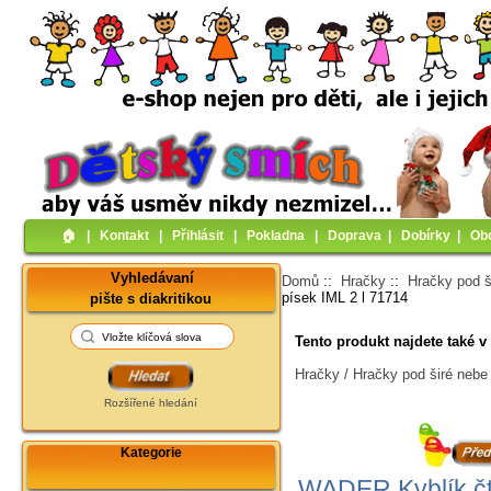
🏠︎
|
Kontakt
|
Přihlásit
|
Pokladna
|
Doprava
|
Dobírky
|
Ob
Vyhledávaní
Domů
::
Hračky
::
Hračky pod š
písek IML 2 l 71714
pište s diakritikou
Tento produkt najdete také v 
Hračky / Hračky pod širé nebe
Rozšířené hledání
Kategorie
WADER Kyblík čt