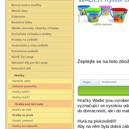
Bytový textil a doplňky
Metráž látky
Galanterie
Bavlněné šátky
zvětšit obrázek
Dětské ubrousky, zásterky, chňapky
Kuchyňské chňapky a sedáky
Povlaky na polštáře
Anatomické a relax polštáře
Pohankové polštáře
NOVÉ Šicí stroje
Zeptejte se na toto zbož
Náhradní díly pro šicí stroje
Dekorační sítě
Hračky
Karneval, party
Popis
Hodnocení
Oblíbené postavičky
Hračky holčičí
Hračky klučičí
Hračky Wader jsou vyrobeny
Hračky pod širé nebe
vyznačující se vysokou odo
do domácností, ale i do ma
Hračky do vody
Hračky na písek
Hurá na pískoviště!!!
Ostatní venkovní
Aby na něm byla dobrá záb
Hračky pro nejmenší