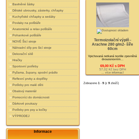
Bavlněné šátky
Dětské ubrousky, zásterky, chňapky
Kuchyňské chňapky a sedáky
Povlaky na polštáře
Anatomické a relax polštáře
Pohankové polštáře
Termoizolační výplň -
NOVÉ Šicí stroje
Arachne 280 g/m2- šíře
Náhradní díly pro šicí stroje
60cm
Dekorační sítě
Vpichovaná netkaná textilie zpevněná
dvouosnovním...
Hračky
69,00 Kč s DPH
Sportovní potřeby
57,02 Kč bez DPH
Pyžama, župany, spodní prádlo
... více informací
Reflexní prvky a doplňky
Zobrazeno
1
-
9
(z
9
zboží)
Potřeby pro malé děti
Obalový materiál
Pomocníci do domácnosti
Dárkové poukazy
Potřeby pro psy a kočky
VÝPRODEJ
Informace