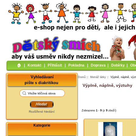
🏠︎
|
Kontakt
|
Přihlásit
|
Pokladna
|
Doprava
|
Dobírky
|
Ob
Vyhledávaní
Domů
::
Metráž látky
:: Výplně, náplně, výz
pište s diakritikou
Výplně, náplně, výztuhy
Zobrazeno
1
-
9
(z
9
zboží)
Rozšířené hledání
Kategorie