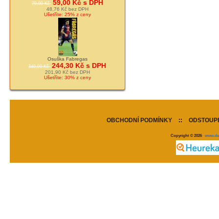
59,00 Kč s DPH
79,00 Kč
48,76 Kč bez DPH
Ušetříte: 25% z ceny
Osuška Fabregas
244,30 Kč s DPH
349,00 Kč
201,90 Kč bez DPH
Ušetříte: 30% z ceny
OBCHODNÍ PODMÍNKY
::
ODSTOUPE
Copyright © 2026
www.de