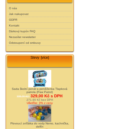
O nás
Jak nakupovat
GDPR
Kontakt
Dárkový kupón FAQ
Nezasílat newslatter
Odstoupení od smlouvy
Slevy [více]
Sada školní penál a peněženka Tlapková
patrola (Paw Patrol)
329,00 Kč s DPH
338,00 Kč
271,90 Kč bez DPH
Ušetříte: 3% z ceny
Plovoucí zvířátka do vody Nemo, kachnička,
delfín