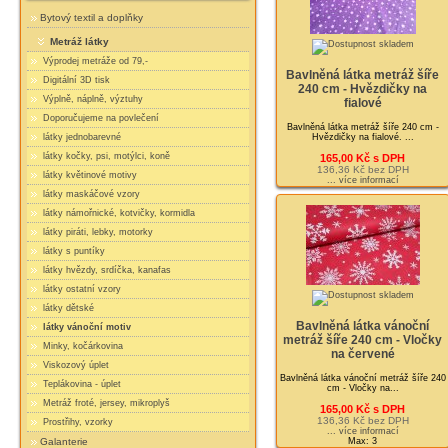
Bytový textil a doplňky
Metráž látky
Výprodej metráže od 79,-
Bavlněná látka metráž šíře
Digitální 3D tisk
240 cm - Hvězdičky na
Výplně, náplně, výztuhy
fialové
Doporučujeme na povlečení
Bavlněná látka metráž šíře 240 cm -
Hvězdičky na fialové. ...
látky jednobarevné
látky kočky, psi, motýlci, koně
165,00 Kč s DPH
136,36 Kč bez DPH
látky květinové motivy
... více informací
látky maskáčové vzory
látky námořnické, kotvičky, kormidla
látky piráti, lebky, motorky
látky s puntíky
látky hvězdy, srdíčka, kanafas
látky ostatní vzory
látky dětské
Bavlněná látka vánoční
látky vánoční motiv
metráž šíře 240 cm - Vločky
Minky, kočárkovina
na červené
Viskozový úplet
Bavlněná látka vánoční metráž šíře 240
Teplákovina - úplet
cm - Vločky na...
Metráž froté, jersey, mikroplyš
165,00 Kč s DPH
136,36 Kč bez DPH
Prostřihy, vzorky
... více informací
Max: 3
Galanterie