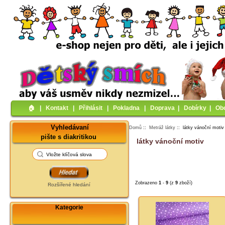
🏠︎
|
Kontakt
|
Přihlásit
|
Pokladna
|
Doprava
|
Dobírky
|
Ob
Vyhledávaní
Domů
::
Metráž látky
:: látky vánoční motiv
pište s diakritikou
látky vánoční motiv
Zobrazeno
1
-
9
(z
9
zboží)
Rozšířené hledání
Kategorie