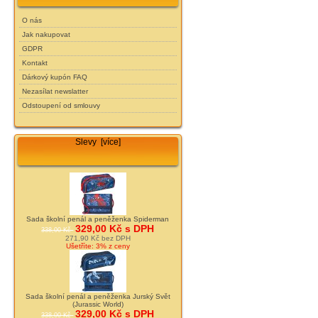
O nás
Jak nakupovat
GDPR
Kontakt
Dárkový kupón FAQ
Nezasílat newslatter
Odstoupení od smlouvy
Slevy [více]
Sada školní penál a peněženka Spiderman
329,00 Kč s DPH
338,00 Kč
271,90 Kč bez DPH
Ušetříte: 3% z ceny
Sada školní penál a peněženka Jurský Svět
(Jurassic World)
329,00 Kč s DPH
338,00 Kč