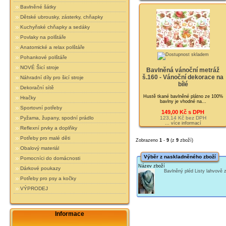
Bavlněné šátky
Dětské ubrousky, zásterky, chňapky
Kuchyňské chňapky a sedáky
Povlaky na polštáře
Anatomické a relax polštáře
Pohankové polštáře
NOVÉ Šicí stroje
Bavlněná vánoční metráž
š.160 - Vánoční dekorace na
Náhradní díly pro šicí stroje
bílé
Dekorační sítě
Hustě tkané bavlněné plátno ze 100%
Hračky
bavlny je vhodné na...
Sportovní potřeby
149,00 Kč s DPH
123,14 Kč bez DPH
Pyžama, župany, spodní prádlo
... více informací
Reflexní prvky a doplňky
Potřeby pro malé děti
Zobrazeno
1
-
9
(z
9
zboží)
Obalový materiál
Výběr z naskladněného zboží
Pomocníci do domácnosti
Název zboží
Dárkové poukazy
Bavlněný pléd Listy lahvově
Potřeby pro psy a kočky
VÝPRODEJ
Informace