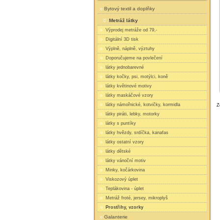
Bytový textil a doplňky
Metráž látky
Výprodej metráže od 79,-
Digitální 3D tisk
Výplně, náplně, výztuhy
Doporučujeme na povlečení
látky jednobarevné
látky kočky, psi, motýlci, koně
látky květinové motivy
látky maskáčové vzory
látky námořnické, kotvičky, kormidla
Z
látky piráti, lebky, motorky
látky s puntíky
látky hvězdy, srdíčka, kanafas
látky ostatní vzory
látky dětské
látky vánoční motiv
Minky, kočárkovina
Viskozový úplet
Teplákovina - úplet
Metráž froté, jersey, mikroplyš
Prostřihy, vzorky
Galanterie