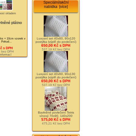
Speciální/akční
nabídka [více]
vlněné plátno
Luxusní set 40x60, 90x120
ks = 10cm vzorek v
i. Pokud...
postýlka (výplň do povlečení)
650,00 Kč s DPH
Kč s DPH
537,19 Kč bez DPH
č bez DPH
 informací
Luxusní set 40x60, 90x130
postýlka (výplň do povlečení)
650,00 Kč s DPH
537,19 Kč bez DPH
Bavlněné povlečení Tetris
vínový 70x90, 140x200
575,00 Kč s DPH
475,21 Kč bez DPH