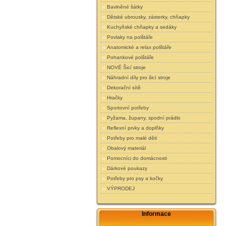
Bavlněné šátky
Dětské ubrousky, zásterky, chňapky
Kuchyňské chňapky a sedáky
Povlaky na polštáře
Anatomické a relax polštáře
Pohankové polštáře
NOVÉ Šicí stroje
Náhradní díly pro šicí stroje
Dekorační sítě
Hračky
Sportovní potřeby
Pyžama, župany, spodní prádlo
Reflexní prvky a doplňky
Potřeby pro malé děti
Obalový materiál
Pomocníci do domácnosti
Dárkové poukazy
Potřeby pro psy a kočky
VÝPRODEJ
Informace