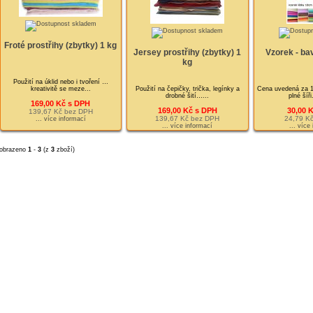
Froté prostřihy (zbytky) 1 kg
Jersey prostřihy (zbytky) 1
Vzorek - ba
kg
Použití na úklid nebo i tvoření …
kreativitě se meze...
Použití na čepičky, trička, legínky a
Cena uvedená za 1
drobné šití…...
plné šíř
169,00 Kč s DPH
169,00 Kč s DPH
30,00 
139,67 Kč bez DPH
139,67 Kč bez DPH
24,79 K
... více informací
... více informací
... více
obrazeno
1
-
3
(z
3
zboží)