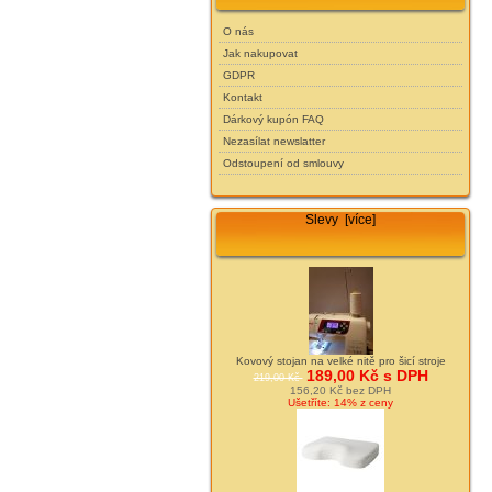
O nás
Jak nakupovat
GDPR
Kontakt
Dárkový kupón FAQ
Nezasílat newslatter
Odstoupení od smlouvy
Slevy [více]
Kovový stojan na velké nitě pro šicí stroje
189,00 Kč s DPH
219,00 Kč
156,20 Kč bez DPH
Ušetříte: 14% z ceny