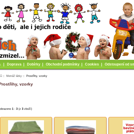
a
|
Doprava
|
Dobírky
|
Obchodní podmínky
|
Cookies
|
Odstoupení od s
mů
::
Metráž látky
:: Prostřihy, vzorky
Prostřihy, vzorky
obrazeno
1
-
3
(z
3
zboží)