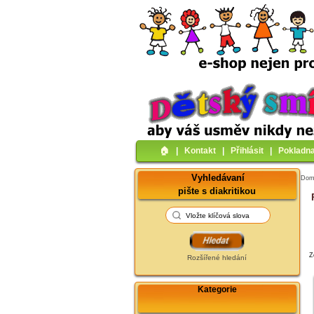
🏠︎
|
Kontakt
|
Přihlásit
|
Pokladn
Vyhledávaní
Do
pište s diakritikou
Z
Rozšířené hledání
Kategorie