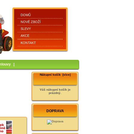
DOMŮ
NOVÉ ZBOŽÍ
SLEVY
AKCE
KONTAKT
mlouvy
|
Nákupní košík [více]
Váš nákupní košík je
prázdný.
DOPRAVA