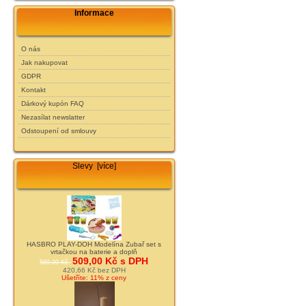
Informace
O nás
Jak nakupovat
GDPR
Kontakt
Dárkový kupón FAQ
Nezasílat newslatter
Odstoupení od smlouvy
Slevy [více]
HASBRO PLAY-DOH Modelína Zubař set s
vrtačkou na baterie a doplň
509,00 Kč s DPH
569,00 Kč
420,66 Kč bez DPH
Ušetříte: 11% z ceny