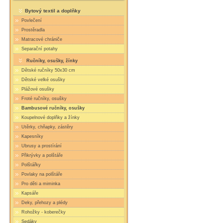
Bytový textil a doplňky
Povlečení
Prostěradla
Matracové chrániče
Separační potahy
Ručníky, osušky, žínky
Dětské ručníky 50x30 cm
Dětské velké osušky
Plážové osušky
Froté ručníky, osušky
Bambusové ručníky, osušky
Koupelnové doplňky a žínky
Utěrky, chňapky, zástěry
Kapesníky
Ubrusy a prostírání
Přikrývky a polštáře
Polštářky
Povlaky na polštáře
Pro děti a miminka
Kapsáře
Deky, přehozy a plédy
Rohožky - koberečky
Sedáky