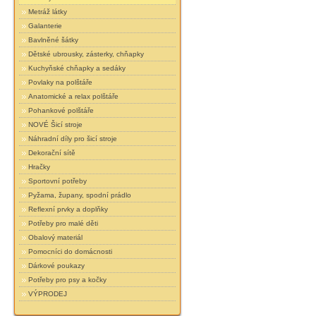
Metráž látky
Galanterie
Bavlněné šátky
Dětské ubrousky, zásterky, chňapky
Kuchyňské chňapky a sedáky
Povlaky na polštáře
Anatomické a relax polštáře
Pohankové polštáře
NOVÉ Šicí stroje
Náhradní díly pro šicí stroje
Dekorační sítě
Hračky
Sportovní potřeby
Pyžama, župany, spodní prádlo
Reflexní prvky a doplňky
Potřeby pro malé děti
Obalový materiál
Pomocníci do domácnosti
Dárkové poukazy
Potřeby pro psy a kočky
VÝPRODEJ