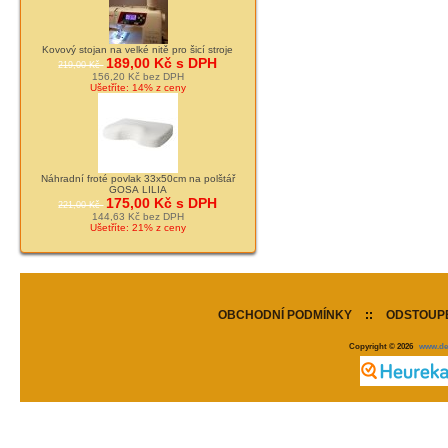
Kovový stojan na velké nitě pro šicí stroje
189,00 Kč s DPH
219,00 Kč
156,20 Kč bez DPH
Ušetříte: 14% z ceny
Náhradní froté povlak 33x50cm na polštář
GOSA LILIA
175,00 Kč s DPH
221,00 Kč
144,63 Kč bez DPH
Ušetříte: 21% z ceny
OBCHODNÍ PODMÍNKY
::
ODSTOUPE
Copyright © 2026
www.de