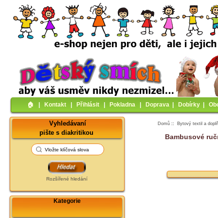
🏠︎
|
Kontakt
|
Přihlásit
|
Pokladna
|
Doprava
|
Dobírky
|
Ob
Vyhledávaní
Domů
::
Bytový textil a dopl
pište s diakritikou
Bambusové ručn
Rozšířené hledání
Kategorie