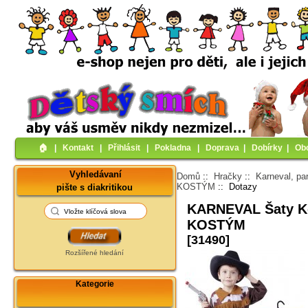
🏠︎
|
Kontakt
|
Přihlásit
|
Pokladna
|
Doprava
|
Dobírky
|
Ob
Vyhledávaní
Domů
::
Hračky
::
Karneval, pa
KOSTÝM
:: Dotazy
pište s diakritikou
KARNEVAL Šaty Kov
KOSTÝM
[31490]
Rozšířené hledání
Kategorie