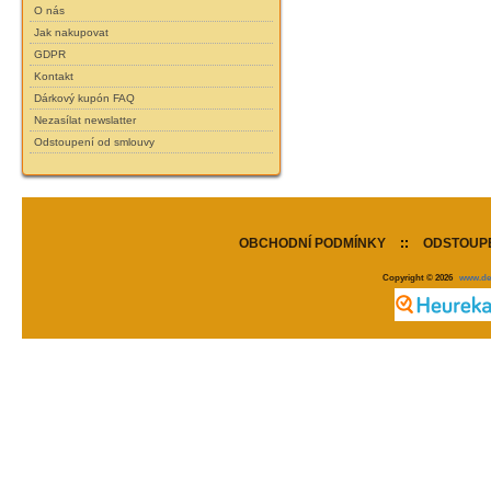
O nás
Jak nakupovat
GDPR
Kontakt
Dárkový kupón FAQ
Nezasílat newslatter
Odstoupení od smlouvy
OBCHODNÍ PODMÍNKY
::
ODSTOUPE
Copyright © 2026
www.de