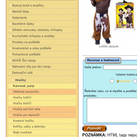
Bytový textil a doplňky
Metráž látky
Galanterie
Bavlněné šátky
Dětské ubrousky, zásterky, chňapky
Kuchyňské chňapky a sedáky
Povlaky na polštáře
zvětšit obrázek
Anatomické a relax polštáře
Pohankové polštáře
Recenze a hodnocení
NOVÉ Šicí stroje
Náhradní díly pro šicí stroje
Vaše jméno:
Dekorační sítě
Vyberte hodnocen
Hračky
Karneval, party
Řekněte nám, co si myslíte a podělte 
Oblíbené postavičky
produktu.
Hračky holčičí
Hračky klučičí
Hračky pod širé nebe
Hračky pro nejmenší
Kreativní hračky
Kufříky, tašky a deštníky
Malý muzikant
POZNÁMKA:
HTML tagy nejso