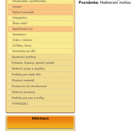
Omalovánky, vystřihovánky
Poznámka:
Hodnocení mohou 
Ostatní
Plyšoví kamarádi
Pokladničky
Škola volá!!!
Společenské hry
Stavebnice
Znáte z televize
Zvířátka, farmy
Kosmetika pro děti
Sportovní potřeby
Pyžama, župany, spodní prádlo
Reflexní prvky a doplňky
Potřeby pro malé děti
Obalový materiál
Pomocníci do domácnosti
Dárkové poukazy
Potřeby pro psy a kočky
VÝPRODEJ
Informace