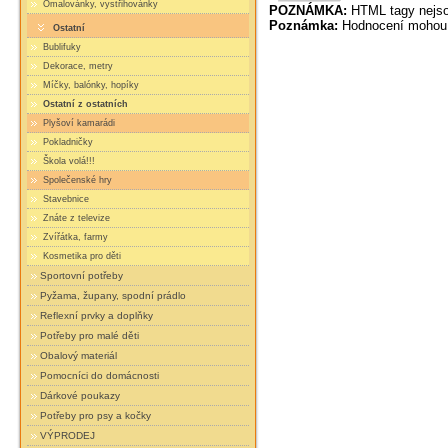
Omalovánky, vystřihovánky
POZNÁMKA:
HTML tagy nejso
Poznámka:
Hodnocení mohou 
Ostatní
Bublifuky
Dekorace, metry
Míčky, balónky, hopíky
Ostatní z ostatních
Plyšoví kamarádi
Pokladničky
Škola volá!!!
Společenské hry
Stavebnice
Znáte z televize
Zvířátka, farmy
Kosmetika pro děti
Sportovní potřeby
Pyžama, župany, spodní prádlo
Reflexní prvky a doplňky
Potřeby pro malé děti
Obalový materiál
Pomocníci do domácnosti
Dárkové poukazy
Potřeby pro psy a kočky
VÝPRODEJ