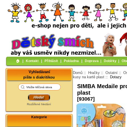
🏠︎
|
Kontakt
|
Přihlásit
|
Pokladna
|
Doprava
|
Dobírky
|
Ob
Vyhledávaní
Domů
::
Hračky
::
Ostatní
::
Os
kusy na kartě plast
:: Dotazy
pište s diakritikou
SIMBA Medaile pro 
plast
[93067]
Rozšířené hledání
Kategorie