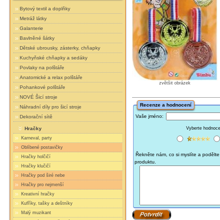
Bytový textil a doplňky
Metráž látky
Galanterie
Bavlněné šátky
Dětské ubrousky, zásterky, chňapky
Kuchyňské chňapky a sedáky
Povlaky na polštáře
Anatomické a relax polštáře
zvětšit obrázek
Pohankové polštáře
NOVÉ Šicí stroje
Recenze a hodnocení
Náhradní díly pro šicí stroje
Vaše jméno:
Dekorační sítě
Vyberte hodnocen
Hračky
Karneval, party
Oblíbené postavičky
Řekněte nám, co si myslíte a podělte 
Hračky holčičí
produktu.
Hračky klučičí
Hračky pod širé nebe
Hračky pro nejmenší
Kreativní hračky
Kufříky, tašky a deštníky
Malý muzikant