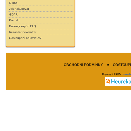
O nás
Jak nakupovat
GDPR
Kontakt
Dárkový kupón FAQ
Nezasílat newslatter
Odstoupení od smlouvy
OBCHODNÍ PODMÍNKY
::
ODSTOUPE
Copyright © 2026
www.de