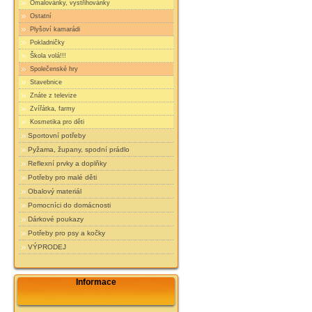
Omalovánky, vystřihovánky
Ostatní
Plyšoví kamarádi
Pokladničky
Škola volá!!!
Společenské hry
Stavebnice
Znáte z televize
Zvířátka, farmy
Kosmetika pro děti
Sportovní potřeby
Pyžama, župany, spodní prádlo
Reflexní prvky a doplňky
Potřeby pro malé děti
Obalový materiál
Pomocníci do domácnosti
Dárkové poukazy
Potřeby pro psy a kočky
VÝPRODEJ
Informace