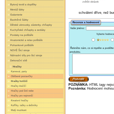
zvětšit obrázek
Bytový textil a doplňky
Metráž látky
schválení dříve, než b
Galanterie
Bavlněné šátky
Recenze a hodnocení
Dětské ubrousky, zásterky, chňapky
Vaše jméno:
Kuchyňské chňapky a sedáky
Vyberte hodnocen
Povlaky na polštáře
Anatomické a relax polštáře
Pohankové polštáře
Řekněte nám, co si myslíte a podělte 
NOVÉ Šicí stroje
produktu.
Náhradní díly pro šicí stroje
Dekorační sítě
Hračky
Karneval, party
Oblíbené postavičky
Hračky holčičí
POZNÁMKA:
HTML tagy nejso
Hračky klučičí
Poznámka:
Hodnocení mohou 
Hračky pod širé nebe
Hračky pro nejmenší
Kreativní hračky
Kufříky, tašky a deštníky
Malý muzikant