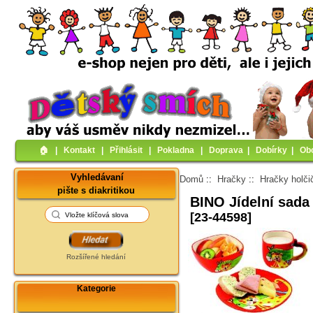
🏠︎
|
Kontakt
|
Přihlásit
|
Pokladna
|
Doprava
|
Dobírky
|
Ob
Vyhledávaní
Domů
::
Hračky
::
Hračky holči
pište s diakritikou
BINO Jídelní sada
[23-44598]
Rozšířené hledání
Kategorie