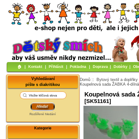
🏠︎
|
Kontakt
|
Přihlásit
|
Pokladna
|
Doprava
|
Dobírky
|
Ob
Vyhledávaní
Domů
::
Bytový textil a doplňky
Koupelnová sada ŽABKA 4-díln
pište s diakritikou
Koupelnová sada 
[SK51161]
Rozšířené hledání
Kategorie