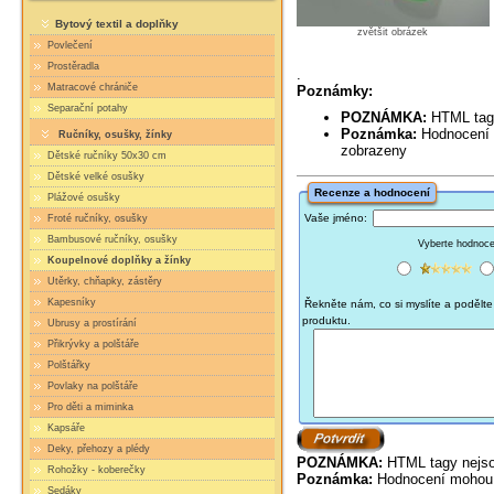
Bytový textil a doplňky
zvětšit obrázek
Povlečení
Prostěradla
.
Matracové chrániče
Poznámky:
Separační potahy
POZNÁMKA:
HTML tagy
Poznámka:
Hodnocení mohou vyžadovat předchozí schválení dříve, než budou
Ručníky, osušky, žínky
zobrazeny
Dětské ručníky 50x30 cm
Dětské velké osušky
Recenze a hodnocení
Plážové osušky
Vaše jméno:
Froté ručníky, osušky
Bambusové ručníky, osušky
Vyberte hodnocen
Koupelnové doplňky a žínky
Utěrky, chňapky, zástěry
Kapesníky
Řekněte nám, co si myslíte a podělte 
produktu.
Ubrusy a prostírání
Přikrývky a polštáře
Polštářky
Povlaky na polštáře
Pro děti a miminka
Kapsáře
Deky, přehozy a plédy
POZNÁMKA:
HTML tagy nejso
Rohožky - koberečky
Poznámka:
Hodnocení mohou 
Sedáky