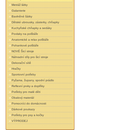
Metráž látky
Galanterie
Bavlněné šátky
Dětské ubrousky, zásterky, chňapky
Kuchyňské chňapky a sedáky
Povlaky na polštáře
Anatomické a relax polštáře
Pohankové polštáře
NOVÉ Šicí stroje
Náhradní díly pro šicí stroje
Dekorační sítě
Hračky
Sportovní potřeby
Pyžama, župany, spodní prádlo
Reflexní prvky a doplňky
Potřeby pro malé děti
Obalový materiál
Pomocníci do domácnosti
Dárkové poukazy
Potřeby pro psy a kočky
VÝPRODEJ