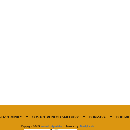
Í PODMÍNKY
::
ODSTOUPENÍ OD SMLOUVY
::
DOPRAVA
::
DOBÍRK
Copyright © 2026
www.detskysmich.cz
. Powered by
DandyLand.cz