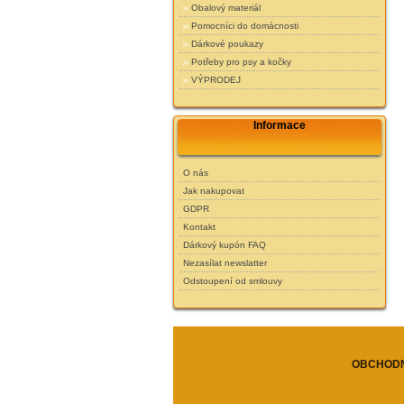
Obalový materiál
Pomocníci do domácnosti
Dárkové poukazy
Potřeby pro psy a kočky
VÝPRODEJ
Informace
O nás
Jak nakupovat
GDPR
Kontakt
Dárkový kupón FAQ
Nezasílat newslatter
Odstoupení od smlouvy
OBCHODN