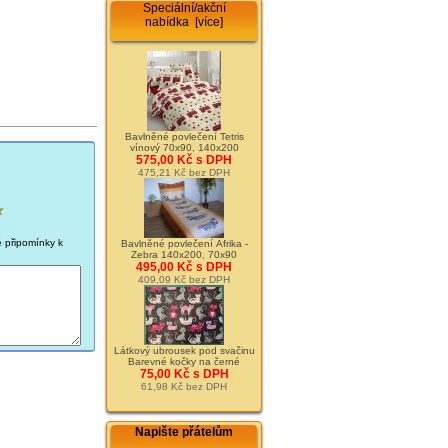
Speciální/akční
nabídka [více]
Bavlněné povlečení Tetris
vínový 70x90, 140x200
575,00 Kč s DPH
475,21 Kč bez DPH
é připomínky k
Bavlněné povlečení Afrika -
Zebra 140x200, 70x90
495,00 Kč s DPH
409,09 Kč bez DPH
Látkový ubrousek pod svačinu
Barevné kočky na černé
75,00 Kč s DPH
61,98 Kč bez DPH
Napište přátelům