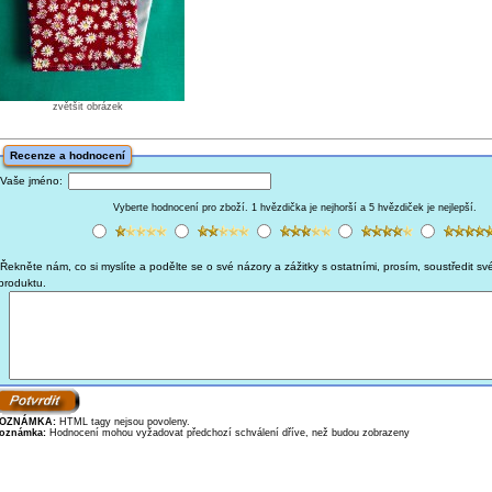
zvětšit obrázek
Recenze a hodnocení
Vaše jméno:
Vyberte hodnocení pro zboží. 1 hvězdička je nejhorší a 5 hvězdiček je nejlepší.
Řekněte nám, co si myslíte a podělte se o své názory a zážitky s ostatními, prosím, soustředit sv
produktu.
OZNÁMKA:
HTML tagy nejsou povoleny.
oznámka:
Hodnocení mohou vyžadovat předchozí schválení dříve, než budou zobrazeny