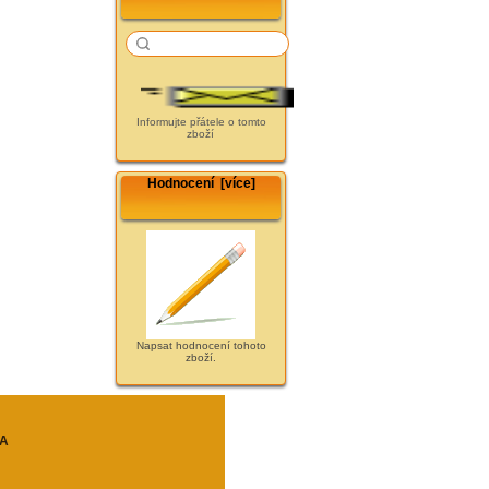
Informujte přátele o tomto
zboží
Hodnocení [více]
Napsat hodnocení tohoto
zboží.
A