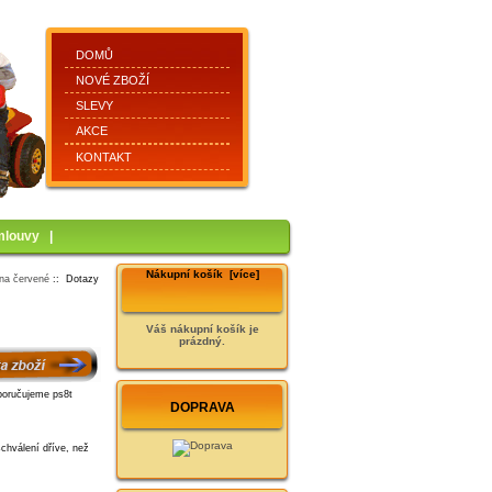
DOMŮ
NOVÉ ZBOŽÍ
SLEVY
AKCE
KONTAKT
mlouvy
|
Nákupní košík [více]
 na červené
:: Dotazy
Váš nákupní košík je
prázdný.
DOPRAVA