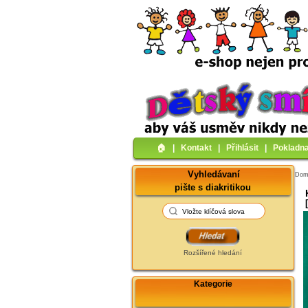
🏠︎
|
Kontakt
|
Přihlásit
|
Pokladn
Vyhledávaní
Do
pište s diakritikou
Rozšířené hledání
Kategorie