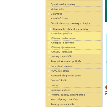
Bytový textil a doplňky
Metráž látky
Galanterie
Bavlněné šátky
Dětské ubrousky, zásterky, chňapky
Kuchyňské chňapky a sedáky
Kuchyňská podložka
Chňapky poutko, magnet
Chňapky - s teflonem
Chňapky - jednobarevné
Chňapky - lemované
Povlaky na polštáře
Anatomické a relax polštáře
Pohankové polštáře
NOVÉ Šicí stroje
Náhradní díly pro šicí stroje
Dekorační sítě
Hračky
Sportovní potřeby
P
P
Pyžama, župany, spodní prádlo
Reflexní prvky a doplňky
Potřeby pro malé děti