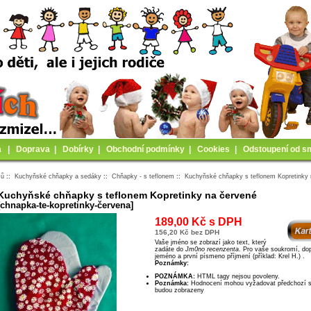
a
|
Doprava
|
Dobírky
|
Obchodní podmínky
|
Cookies
|
Odstoupení od s
mů
::
Kuchyňské chňapky a sedáky
::
Chňapky - s teflonem
::
Kuchyňské chňapky s teflonem Kopretinky
Kuchyňské chňapky s teflonem Kopretinky na červené
[chnapka-te-kopretinky-červena]
189,00 Kč s DPH
156,20 Kč bez DPH
Vaše jméno se zobrazí jako text, který
zadáte do
Jm0no recenzenta
. Pro vaše soukromí, doporučujeme ps8t
jeméno a první písmeno příjmení (příklad: Krel H.) .
Poznámky:
POZNÁMKA:
HTML tagy nejsou povoleny.
Poznámka:
Hodnocení mohou vyžadovat předchozí schválení dříve, než
budou zobrazeny