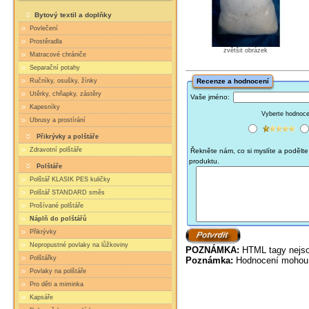
Bytový textil a doplňky
Povlečení
Prostěradla
zvětšit obrázek
Matracové chrániče
Separační potahy
Ručníky, osušky, žínky
Recenze a hodnocení
Utěrky, chňapky, zástěry
Vaše jméno:
Kapesníky
Vyberte hodnocen
Ubrusy a prostírání
Přikrývky a polštáře
Zdravotní polštáře
Řekněte nám, co si myslíte a podělte 
produktu.
Polštáře
Polštář KLASIK PES kuličky
Polštář STANDARD směs
Prošívané polštáře
Náplň do polštářů
Přikrývky
Nepropustné povlaky na lůžkoviny
POZNÁMKA:
HTML tagy nejso
Polštářky
Poznámka:
Hodnocení mohou 
Povlaky na polštáře
Pro děti a miminka
Kapsáře