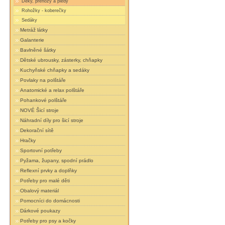
Deky, přehozy a plédy
Rohožky - koberečky
Sedáky
Metráž látky
Galanterie
Bavlněné šátky
Dětské ubrousky, zásterky, chňapky
Kuchyňské chňapky a sedáky
Povlaky na polštáře
Anatomické a relax polštáře
Pohankové polštáře
NOVÉ Šicí stroje
Náhradní díly pro šicí stroje
Dekorační sítě
Hračky
Sportovní potřeby
Pyžama, župany, spodní prádlo
Reflexní prvky a doplňky
Potřeby pro malé děti
Obalový materiál
Pomocníci do domácnosti
Dárkové poukazy
Potřeby pro psy a kočky