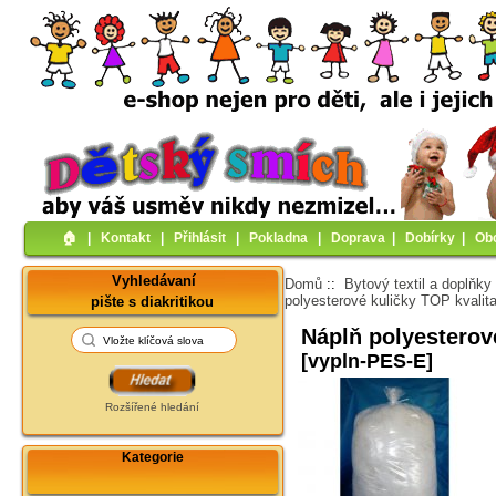
🏠︎
|
Kontakt
|
Přihlásit
|
Pokladna
|
Doprava
|
Dobírky
|
Ob
Vyhledávaní
Domů
::
Bytový textil a doplňky
polyesterové kuličky TOP kvalit
pište s diakritikou
Náplň polyesterov
[vypln-PES-E]
Rozšířené hledání
Kategorie