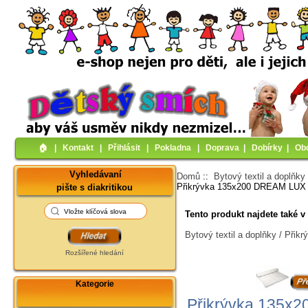
🏠︎
|
Kontakt
|
Přihlásit
|
Pokladna
|
Doprava
|
Dobírky
|
Ob
Vyhledávaní
Domů
::
Bytový textil a doplňky
Přikrývka 135x200 DREAM LUX 
pište s diakritikou
Tento produkt najdete také v 
Bytový textil a doplňky / Přikr
Rozšířené hledání
Kategorie
Přikrývka 135x