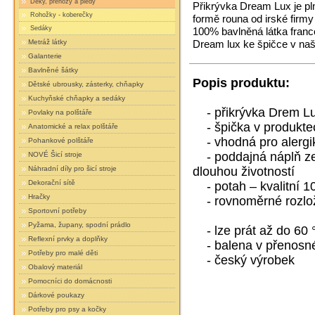
Deky, přehozy a plédy
Přikrývka Dream Lux je p
Rohožky - koberečky
formě rouna od irské firm
Sedáky
100% bavlněná látka franc
Metráž látky
Dream lux ke špičce v naš
Galanterie
Bavlněné šátky
Popis produktu:
Dětské ubrousky, zásterky, chňapky
Kuchyňské chňapky a sedáky
- přikrývka Drem Lu
Povlaky na polštáře
- špička v produktec
Anatomické a relax polštáře
- vhodná pro alergik
Pohankové polštáře
- poddajná náplň ze 
NOVÉ Šicí stroje
dlouhou životností
Náhradní díly pro šicí stroje
Dekorační sítě
- potah – kvalitní 1
Hračky
- rovnoměrné rozlože
Sportovní potřeby
Pyžama, župany, spodní prádlo
- lze prát až do 60 
Reflexní prvky a doplňky
- balena v přenosné
Potřeby pro malé děti
- český výrobek
Obalový materiál
Pomocníci do domácnosti
Dárkové poukazy
Potřeby pro psy a kočky