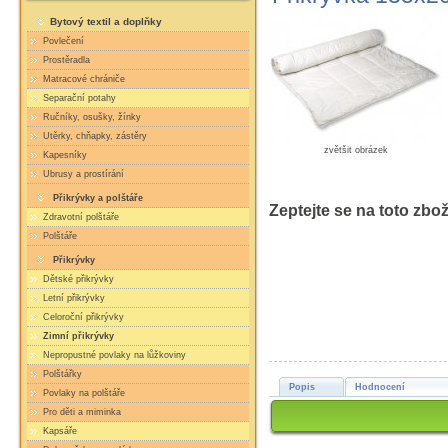
Bytový textil a doplňky
Povlečení
Prostěradla
Matracové chrániče
Separační potahy
Ručníky, osušky, žínky
Utěrky, chňapky, zástěry
zvětšit obrázek
Kapesníky
Ubrusy a prostírání
Přikrývky a polštáře
Zeptejte se na toto zbož
Zdravotní polštáře
Polštáře
Přikrývky
Dětské přikrývky
Letní přikrývky
Celoroční přikrývky
Zimní přikrývky
Nepropustné povlaky na lůžkoviny
Polštářky
Popis
Hodnocení
Povlaky na polštáře
Pro děti a miminka
Kapsáře