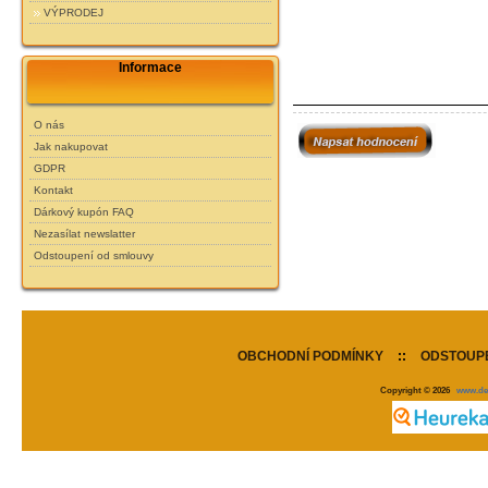
VÝPRODEJ
Informace
O nás
Jak nakupovat
GDPR
Kontakt
Dárkový kupón FAQ
Nezasílat newslatter
Odstoupení od smlouvy
OBCHODNÍ PODMÍNKY
::
ODSTOUPE
Copyright © 2026
www.de