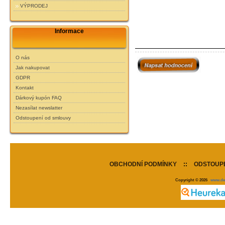
VÝPRODEJ
Informace
O nás
Jak nakupovat
GDPR
Kontakt
Dárkový kupón FAQ
Nezasílat newslatter
Odstoupení od smlouvy
OBCHODNÍ PODMÍNKY
::
ODSTOUPE
Copyright © 2026
www.de