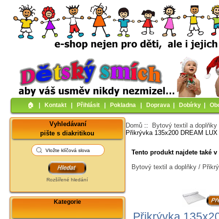
🏠︎
|
Kontakt
|
Přihlásit
|
Pokladna
|
Doprava
|
Dobírky
|
Ob
Vyhledávaní
Domů
::
Bytový textil a doplňky
Přikrývka 135x200 DREAM LUX e
pište s diakritikou
Tento produkt najdete také v 
Bytový textil a doplňky / Přikr
Rozšířené hledání
Kategorie
Přikrývka 135x2