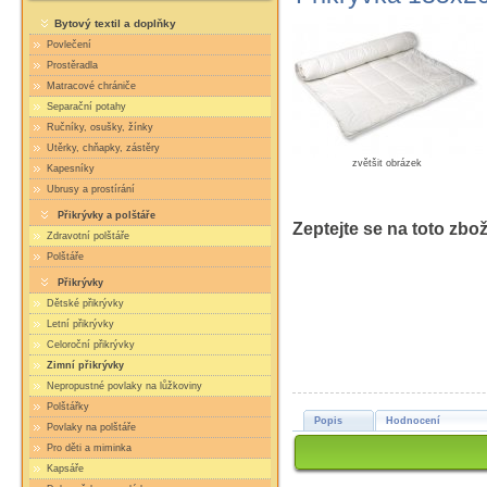
Bytový textil a doplňky
Povlečení
Prostěradla
Matracové chrániče
Separační potahy
Ručníky, osušky, žínky
Utěrky, chňapky, zástěry
zvětšit obrázek
Kapesníky
Ubrusy a prostírání
Přikrývky a polštáře
Zeptejte se na toto zbož
Zdravotní polštáře
Polštáře
Přikrývky
Dětské přikrývky
Letní přikrývky
Celoroční přikrývky
Zimní přikrývky
Nepropustné povlaky na lůžkoviny
Polštářky
Popis
Hodnocení
Povlaky na polštáře
Pro děti a miminka
Kapsáře