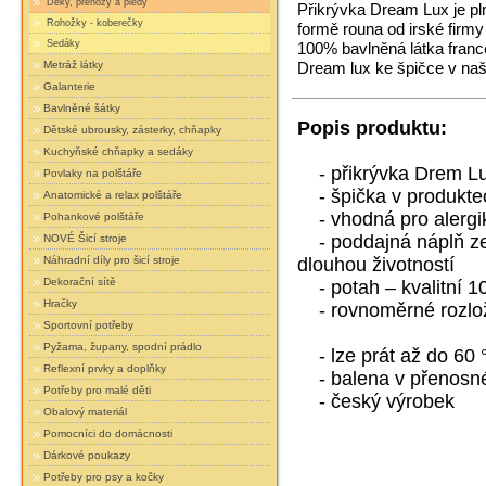
Deky, přehozy a plédy
Přikrývka Dream Lux je p
Rohožky - koberečky
formě rouna od irské firm
Sedáky
100% bavlněná látka franc
Metráž látky
Dream lux ke špičce v naš
Galanterie
Bavlněné šátky
Popis produktu:
Dětské ubrousky, zásterky, chňapky
Kuchyňské chňapky a sedáky
- přikrývka Drem Lu
Povlaky na polštáře
- špička v produktec
Anatomické a relax polštáře
- vhodná pro alergik
Pohankové polštáře
- poddajná náplň ze 
NOVÉ Šicí stroje
dlouhou životností
Náhradní díly pro šicí stroje
Dekorační sítě
- potah – kvalitní 1
Hračky
- rovnoměrné rozlože
Sportovní potřeby
Pyžama, župany, spodní prádlo
- lze prát až do 60 
Reflexní prvky a doplňky
- balena v přenosné
Potřeby pro malé děti
- český výrobek
Obalový materiál
Pomocníci do domácnosti
Dárkové poukazy
Potřeby pro psy a kočky