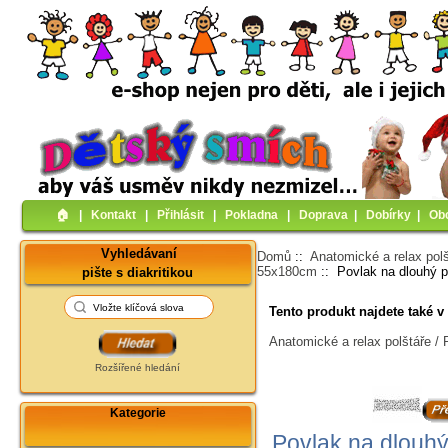
🏠︎
|
Kontakt
|
Přihlásit
|
Pokladna
|
Doprava
|
Dobírky
|
Ob
Vyhledávaní
Domů
::
Anatomické a relax pol
55x180cm
:: Povlak na dlouhý p
pište s diakritikou
Tento produkt najdete také v 
Anatomické a relax polštáře / 
Rozšířené hledání
Kategorie
Povlak na dlouhý