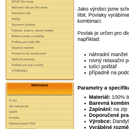
NOVÉ Šicí stroje
Náhradní díly pro šicí stroje
Jako výrobci jsme sc
Dekorační sítě
líbit. Povlaky vyrábím
Hračky
kombinaci.
Sportovní potřeby
Pyžama, župany, spodní prádlo
Povlak je určen pro dl
Reflexní prvky a doplňky
například:
Potřeby pro malé děti
Obalový materiál
náhradní manžel
Pomocníci do domácnosti
rovný relaxační p
Dárkové poukazy
Potřeby pro psy a kočky
tulící polštář
VÝPRODEJ
případně na podo
Informace
Parametry a specifik
Materiál:
100% b
O nás
Barevná kombin
Jak nakupovat
Zapínání:
na zip
GDPR
Doporučené pra
Kontakt
Výrobce:
Dandyl
Dárkový kupón FAQ
Vyráběné rozmě