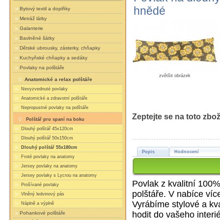
hnědé
Bytový textil a doplňky
Metráž látky
Galanterie
Bavlněné šátky
Dětské ubrousky, zásterky, chňapky
Kuchyňské chňapky a sedáky
Povlaky na polštáře
zvětšit obrázek
Anatomické a relax polštáře
Nevyzvednuté povlaky
Anatomické a zdravotní polštáře
Nepropustné povlaky na polštáře
Zeptejte se na toto zbož
Polštář pro spaní na boku
Dlouhý polštář 45x120cm
Dlouhý polštář 50x150cm
Dlouhý polštář 55x180cm
Popis
Hodnocení
Froté povlaky na anatomy
Jersey povlaky na anatomy
Jersey povlaky s Lycrou na anatomy
Povlak z kvalitní 100%
Prošívané povlaky
polštáře. V nabíce víc
Vlněný ledvinový pás
Vyrábíme stylové a kval
Náplně a výplně
hodit do vašeho interié
Pohankové polštáře