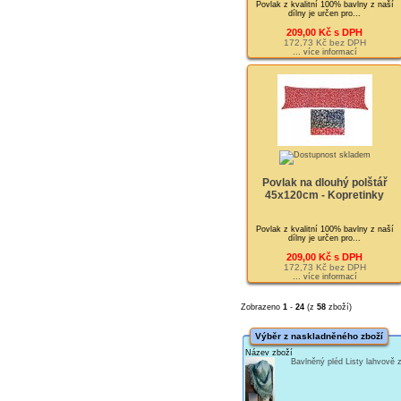
Povlak z kvalitní 100% bavlny z naší
dílny je určen pro...
209,00 Kč s DPH
172,73 Kč bez DPH
... více informací
Povlak na dlouhý polštář
45x120cm - Kopretinky
Povlak z kvalitní 100% bavlny z naší
dílny je určen pro...
209,00 Kč s DPH
172,73 Kč bez DPH
... více informací
Zobrazeno
1
-
24
(z
58
zboží)
Výběr z naskladněného zboží
Název zboží
Bavlněný pléd Listy lahvově