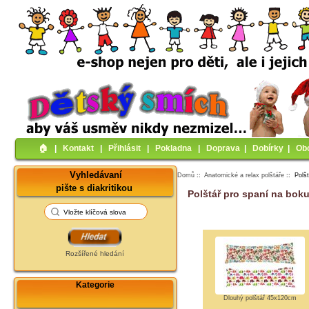
🏠︎
|
Kontakt
|
Přihlásit
|
Pokladna
|
Doprava
|
Dobírky
|
Ob
Vyhledávaní
Domů
::
Anatomické a relax polštáře
:: Polšt
pište s diakritikou
Polštář pro spaní na bok
Rozšířené hledání
Kategorie
Dlouhý polštář 45x120cm