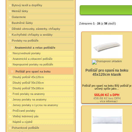
Bytový textil a doplňky
Metráž látky
Galanterie
Bavlněné šátky
Zobrazeno
1
-
24
(z
58
zboží)
Dětské ubrousky, zásterky, chňapky
Kuchyňské chňapky a sedáky
Povlaky na polštáře
Anatomické a relax polštáře
Nevyzvednuté povlaky
Anatomické a zdravotní polštáře
Nepropustné povlaky na polštáře
Polštář pro spaní na boku
Polštář pro spaní na boku
45x120cm klasik
Dlouhý polštář 45x120cm
Dlouhý polštář 50x150cm
Polštář pro spaní na boku Bílý polštář je
Dlouhý polštář 55x180cm
určený spíše jako...
Froté povlaky na anatomy
555,00 Kč s DPH
458,68 Kč bez DPH
Jersey povlaky na anatomy
... více informací
Jersey povlaky s Lycrou na anatomy
Prošívané povlaky
Vlněný ledvinový pás
Náplně a výplně
Pohankové polštáře