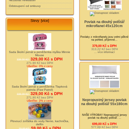
Nezasílat newslatter
Odstoupení od smlouvy
Slevy [více]
Povlak na dlouhý polštář
mikroflanel 45x120cm
Povlaky z mikroflanelu jsou velmi pěkné
na pohled, příjemné...
379,00 Kč s DPH
313,22 Kč bez DPH
Sada školní penál a peněženka myška Minnie
... více informací
Mouse
329,00 Kč s DPH
338,00 Kč
271,90 Kč bez DPH
Ušetříte: 3% z ceny
Sada školní penál a peněženka Tlapková
patrola (Paw Patrol)
329,00 Kč s DPH
338,00 Kč
271,90 Kč bez DPH
Nepropustný jersey povlak
Ušetříte: 3% z ceny
na dlouhý polštář 55x180cm
NAŠE VÝROBA!! Nepropustný jersey
povlak na dlouhý polštář. ...
Plovoucí zvířátka do vody Nemo, kachnička,
699,00 Kč s DPH
delfín
577,69 Kč bez DPH
59,00 Kč s DPH
79,00 Kč