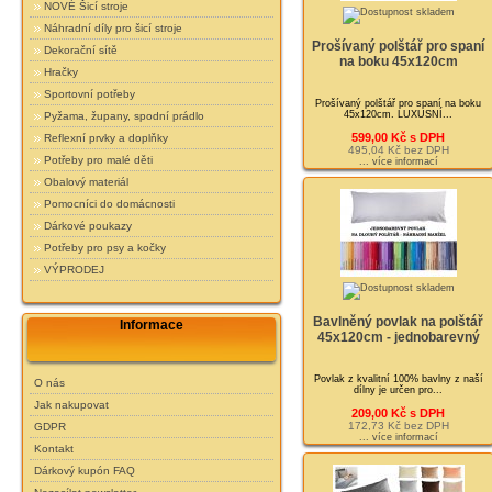
NOVÉ Šicí stroje
Náhradní díly pro šicí stroje
Prošívaný polštář pro spaní
Dekorační sítě
na boku 45x120cm
Hračky
Sportovní potřeby
Prošívaný polštář pro spaní na boku
45x120cm. LUXUSNÍ...
Pyžama, župany, spodní prádlo
599,00 Kč s DPH
Reflexní prvky a doplňky
495,04 Kč bez DPH
Potřeby pro malé děti
... více informací
Obalový materiál
Pomocníci do domácnosti
Dárkové poukazy
Potřeby pro psy a kočky
VÝPRODEJ
Bavlněný povlak na polštář
Informace
45x120cm - jednobarevný
Povlak z kvalitní 100% bavlny z naší
O nás
dílny je určen pro...
Jak nakupovat
209,00 Kč s DPH
172,73 Kč bez DPH
GDPR
... více informací
Kontakt
Dárkový kupón FAQ