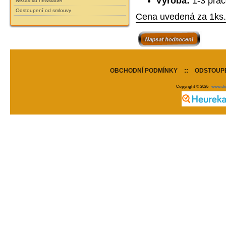
Výroba:
1-3 prac
Nezasílat newslatter
Odstoupení od smlouvy
Cena uvedená za 1ks.
OBCHODNÍ PODMÍNKY
::
ODSTOUPE
Copyright © 2026
www.de