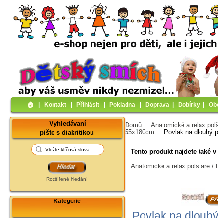
🏠︎
|
Kontakt
|
Přihlásit
|
Pokladna
|
Doprava
|
Dobírky
|
Ob
Vyhledávaní
Domů
::
Anatomické a relax pol
55x180cm
:: Povlak na dlouhý p
pište s diakritikou
Tento produkt najdete také v 
Anatomické a relax polštáře / 
Rozšířené hledání
Kategorie
Povlak na dlouhý