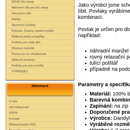
NOVÉ Šicí stroje
Jako výrobci jsme sc
Náhradní díly pro šicí stroje
líbit. Povlaky vyrábím
Dekorační sítě
kombinaci.
Hračky
Sportovní potřeby
Povlak je určen pro dl
Pyžama, župany, spodní prádlo
například:
Reflexní prvky a doplňky
Potřeby pro malé děti
Obalový materiál
náhradní manžel
Pomocníci do domácnosti
rovný relaxační p
Dárkové poukazy
tulící polštář
Potřeby pro psy a kočky
případně na podo
VÝPRODEJ
Parametry a specifik
Informace
Materiál:
100% b
Barevná kombin
O nás
Zapínání:
na zip
Jak nakupovat
Doporučené pra
GDPR
Výrobce:
Dandyl
Kontakt
Vyráběné rozmě
Dárkový kupón FAQ