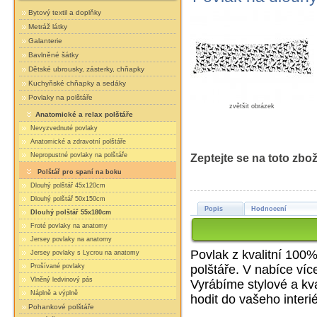
Bytový textil a doplňky
Metráž látky
Galanterie
Bavlněné šátky
Dětské ubrousky, zásterky, chňapky
Kuchyňské chňapky a sedáky
Povlaky na polštáře
zvětšit obrázek
Anatomické a relax polštáře
Nevyzvednuté povlaky
Anatomické a zdravotní polštáře
Nepropustné povlaky na polštáře
Zeptejte se na toto zbož
Polštář pro spaní na boku
Dlouhý polštář 45x120cm
Dlouhý polštář 50x150cm
Popis
Hodnocení
Dlouhý polštář 55x180cm
Froté povlaky na anatomy
Jersey povlaky na anatomy
Povlak z kvalitní 100%
Jersey povlaky s Lycrou na anatomy
polštáře. V nabíce víc
Prošívané povlaky
Vlněný ledvinový pás
Vyrábíme stylové a kval
Náplně a výplně
hodit do vašeho interié
Pohankové polštáře