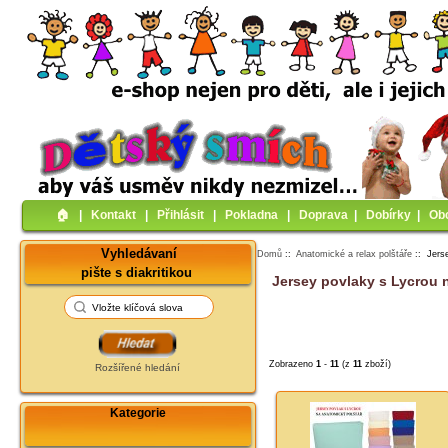
🏠︎
|
Kontakt
|
Přihlásit
|
Pokladna
|
Doprava
|
Dobírky
|
Ob
Vyhledávaní
Domů
::
Anatomické a relax polštáře
:: Jers
pište s diakritikou
Jersey povlaky s Lycrou
Zobrazeno
1
-
11
(z
11
zboží)
Rozšířené hledání
Kategorie