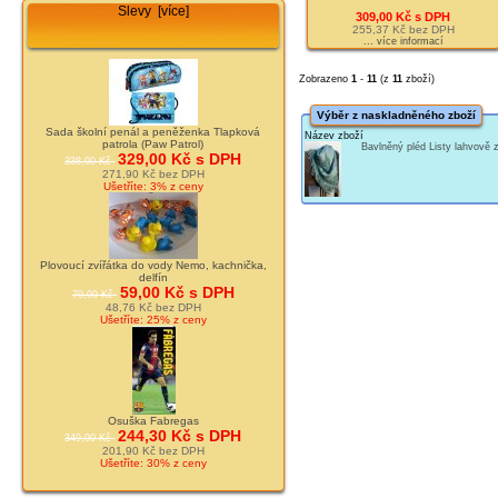
Slevy [více]
309,00 Kč s DPH
255,37 Kč bez DPH
... více informací
Zobrazeno
1
-
11
(z
11
zboží)
Výběr z naskladněného zboží
Sada školní penál a peněženka Tlapková
Název zboží
patrola (Paw Patrol)
Bavlněný pléd Listy lahvově
329,00 Kč s DPH
338,00 Kč
271,90 Kč bez DPH
Ušetříte: 3% z ceny
Plovoucí zvířátka do vody Nemo, kachnička,
delfín
59,00 Kč s DPH
79,00 Kč
48,76 Kč bez DPH
Ušetříte: 25% z ceny
Osuška Fabregas
244,30 Kč s DPH
349,00 Kč
201,90 Kč bez DPH
Ušetříte: 30% z ceny