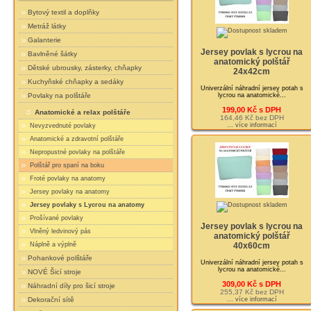
Bytový textil a doplňky
Metráž látky
Galanterie
Jersey povlak s lycrou na
Bavlněné šátky
anatomický polštář
Dětské ubrousky, zásterky, chňapky
24x42cm
Kuchyňské chňapky a sedáky
Univerzální náhradní jersey potah s
lycrou na anatomické...
Povlaky na polštáře
199,00 Kč s DPH
Anatomické a relax polštáře
164,46 Kč bez DPH
... více informací
Nevyzvednuté povlaky
Anatomické a zdravotní polštáře
Nepropustné povlaky na polštáře
Polštář pro spaní na boku
Froté povlaky na anatomy
Jersey povlaky na anatomy
Jersey povlaky s Lycrou na anatomy
Prošívané povlaky
Jersey povlak s lycrou na
Vlněný ledvinový pás
anatomický polštář
Náplně a výplně
40x60cm
Pohankové polštáře
Univerzální náhradní jersey potah s
lycrou na anatomické...
NOVÉ Šicí stroje
309,00 Kč s DPH
Náhradní díly pro šicí stroje
255,37 Kč bez DPH
... více informací
Dekorační sítě