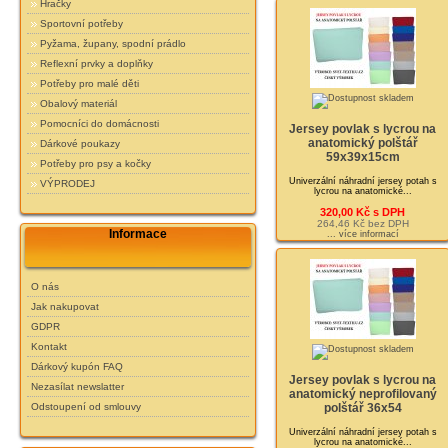
Hračky
Sportovní potřeby
Pyžama, župany, spodní prádlo
Reflexní prvky a doplňky
Potřeby pro malé děti
Obalový materiál
Pomocníci do domácnosti
Jersey povlak s lycrou na
anatomický polštář
Dárkové poukazy
59x39x15cm
Potřeby pro psy a kočky
Univerzální náhradní jersey potah s
VÝPRODEJ
lycrou na anatomické...
320,00 Kč s DPH
264,46 Kč bez DPH
Informace
... více informací
O nás
Jak nakupovat
GDPR
Kontakt
Dárkový kupón FAQ
Jersey povlak s lycrou na
Nezasílat newslatter
anatomický neprofilovaný
polštář 36x54
Odstoupení od smlouvy
Univerzální náhradní jersey potah s
lycrou na anatomické...