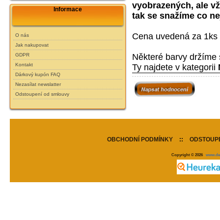
vyobrazených, ale vž
Informace
tak se snažíme co ne
Cena uvedená za 1ks 
O nás
Jak nakupovat
GDPR
Některé barvy držíme 
Kontakt
Ty najdete v kategorii
Dárkový kupón FAQ
Nezasílat newslatter
Odstoupení od smlouvy
OBCHODNÍ PODMÍNKY
::
ODSTOUPE
Copyright © 2026
www.de