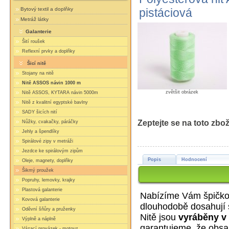
Bytový textil a doplňky
pistáciová
Metráž látky
Galanterie
Šití roušek
Reflexní prvky a doplňky
Šicí nitě
Stojany na nitě
Nitě ASSOS návin 1000 m
zvětšit obrázek
Nitě ASSOS, KYTARA návin 5000m
Nitě z kvalitní egyptské bavlny
SADY šicích nití
Zeptejte se na toto zbož
Nůžky, cvakačky, páráčky
Jehly a špendlíky
Spirálové zipy v metráži
Jezdce ke spirálovým zipům
Popis
Hodnocení
Oleje, magnety, doplňky
Šikmý proužek
Popruhy, lemovky, krajky
Plastová galanterie
Nabízíme Vám špičkov
Kovová galanterie
dlouhodobě dosahují sv
Oděvní šňůry a pruženky
Nitě jsou
vyráběny v
Výplně a náplně
garantujeme, že obsa
Vázací provázek - motouz