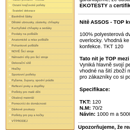
EKOTESTY
a
certifi
Ostatní krejčovské potřeby
Svatební dekorace
Bavlněné šátky
Nitě ASSOS - TOP kv
Dětské ubrousky, zásterky, chňapky
Kuchyňské chňapky a sedáky
100% polyesterová dvo
Povlaky na polštáře
overlocky. Vhodná ke
Anatomické a relax polštáře
konfekce. TKT 120
Pohankové polštáře
NOVÉ Šicí stroje
Náhradní díly pro šicí stroje
Tato nit je TOP mezi
Dekorační sítě
Vyniká hlavně svojí pe
Hračky
vhodné na šití zboží 
Sportovní potřeby
pro zákazníky co si po
Pyžama, župany, spodní prádlo
Reflexní prvky a doplňky
Specifikace:
Potřeby pro malé děti
Obalový materiál
TKT:
120
Pomocníci do domácnosti
N.M:
70/2
Dárkové poukazy
Návin:
1000 m a 500
Potřeby pro psy a kočky
VÝPRODEJ
Upozorňujeme, že reá