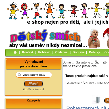
🏠︎
|
Kontakt
|
Přihlásit
|
Pokladna
|
Doprava
|
Dobírky
|
Ob
Vyhledávaní
Domů
::
Galanterie
::
Šicí nitě
světle zelená pistáciová
pište s diakritikou
Tento produkt najdete také v 
Galanterie / Šicí nitě / Nitě 
Rozšířené hledání
Kategorie
Polyesterová nit