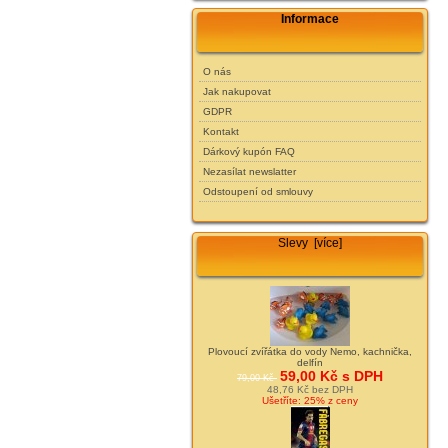
Informace
O nás
Jak nakupovat
GDPR
Kontakt
Dárkový kupón FAQ
Nezasílat newslatter
Odstoupení od smlouvy
Slevy [více]
Plovoucí zvířátka do vody Nemo, kachnička,
delfín
59,00 Kč s DPH
79,00 Kč
48,76 Kč bez DPH
Ušetříte: 25% z ceny