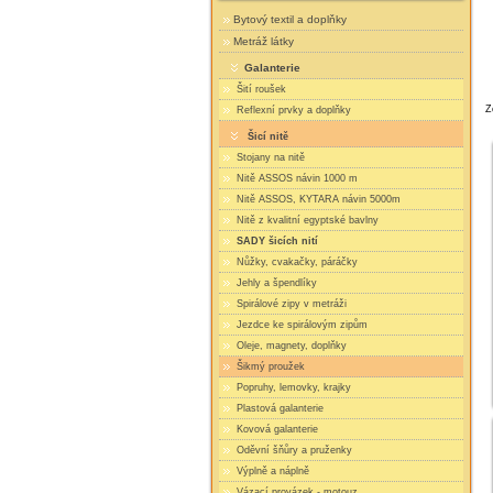
Bytový textil a doplňky
Metráž látky
Galanterie
Šití roušek
Z
Reflexní prvky a doplňky
Šicí nitě
Stojany na nitě
Nitě ASSOS návin 1000 m
Nitě ASSOS, KYTARA návin 5000m
Nitě z kvalitní egyptské bavlny
SADY šicích nití
Nůžky, cvakačky, páráčky
Jehly a špendlíky
Spirálové zipy v metráži
Jezdce ke spirálovým zipům
Oleje, magnety, doplňky
Šikmý proužek
Popruhy, lemovky, krajky
Plastová galanterie
Kovová galanterie
Oděvní šňůry a pruženky
Výplně a náplně
Vázací provázek - motouz