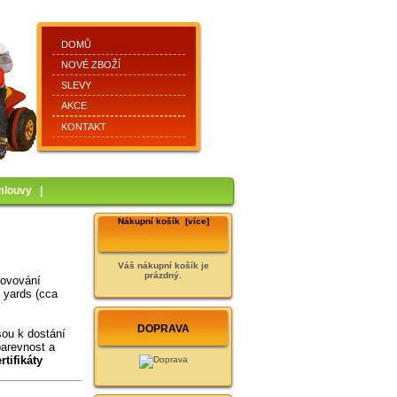
DOMŮ
NOVÉ ZBOŽÍ
SLEVY
AKCE
KONTAKT
mlouvy
|
Nákupní košík [více]
Váš nákupní košík je
prázdný.
tovování
 yards (cca
DOPRAVA
sou k dostání
arevnost a
tifikáty