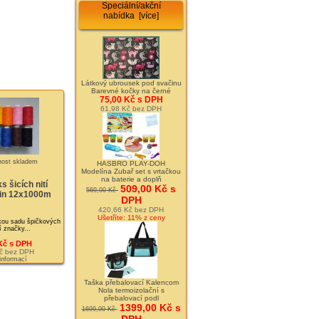
Speciální/akční
nabídka [více]
Látkový ubrousek pod svačinu
Barevné kočky na černé
75,00 Kč s DPH
61,98 Kč bez DPH
HASBRO PLAY-DOH
Modelína Zubař set s vrtačkou
na baterie a doplň
s šicích nití
509,00 Kč s
569,00 Kč
in 12x1000m
DPH
420,66 Kč bez DPH
Ušetříte: 11% z ceny
ou sadu špičkových
tí značky...
Kč s DPH
č bez DPH
 informací
Taška přebalovací Kalencom
Nola termoizolační s
přebalovací podl
1399,00 Kč s
1699,00 Kč
DPH