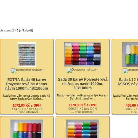
obrazeno
1
-
5
(z
5
zboží)
Sada 30 barev Polyesterová
EXTRA Sada 48 barev
Sada I. 12 k
nit Assos návin 1000m,
Polyesterová nit Assos
ASSOS náv
30x1000m
návin 1000m, 48x1000m
Nabízíme Vám velkou sadu špičkových
Nabízíme Vám extra velkou sadu 48
Nabízíme Vám velk
šicích nití značky...
barev špičkových šicích...
šicích ni
1170,00 Kč s DPH
1872,00 Kč s DPH
468,00 
966,94 Kč bez DPH
1547,11 Kč bez DPH
386,78 K
... více informací
... více informací
... více