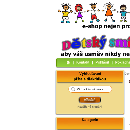
🏠︎
|
Kontakt
|
Přihlásit
|
Pokladn
Vyhledávaní
Do
pište s diakritikou
Rozšířené hledání
Kategorie