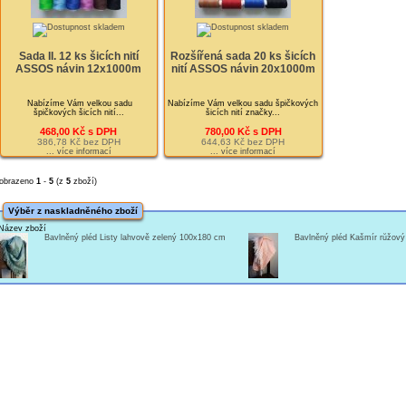
Sada II. 12 ks šicích nití
Rozšířená sada 20 ks šicích
ASSOS návin 12x1000m
nití ASSOS návin 20x1000m
Nabízíme Vám velkou sadu
Nabízíme Vám velkou sadu špičkových
špičkových šicích nití...
šicích nití značky...
468,00 Kč s DPH
780,00 Kč s DPH
386,78 Kč bez DPH
644,63 Kč bez DPH
... více informací
... více informací
obrazeno
1
-
5
(z
5
zboží)
Výběr z naskladněného zboží
Název zboží
Bavlněný pléd Listy lahvově zelený 100x180 cm
Bavlněný pléd Kašmír růžov