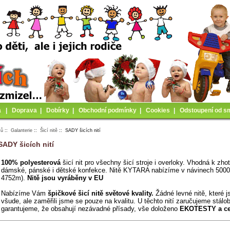
a
|
Doprava
|
Dobírky
|
Obchodní podmínky
|
Cookies
|
Odstoupení od s
mů
::
Galanterie
::
Šicí nitě
:: SADY šicích nití
SADY šicích nití
100% polyesterová
šicí nit pro všechny šicí stroje i overloky. Vhodná k zho
dámské, pánské i dětské konfekce.
Nitě KYTARA nabízíme v návinech 5000
4752m).
Nitě jsou vyráběny v EU
Nabízíme Vám
špičkové šicí nitě světové kvality.
Žádné levné nitě, které j
všude, ale zaměřili jsme se pouze na kvalitu. U těchto nití zaručujeme
stálob
garantujeme, že obsahují nezávadné přísady, vše doloženo
EKOTESTY a cer