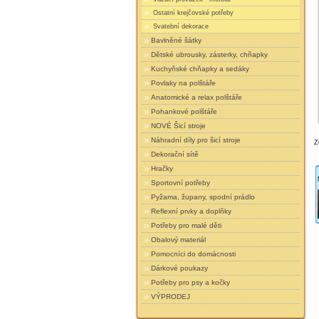
Ostatní krejčovské potřeby
Svatební dekorace
Bavlněné šátky
Dětské ubrousky, zásterky, chňapky
Kuchyňské chňapky a sedáky
Povlaky na polštáře
Anatomické a relax polštáře
Pohankové polštáře
NOVÉ Šicí stroje
Náhradní díly pro šicí stroje
Z
Dekorační sítě
Hračky
Sportovní potřeby
Pyžama, župany, spodní prádlo
Reflexní prvky a doplňky
Potřeby pro malé děti
Obalový materiál
Pomocníci do domácnosti
Dárkové poukazy
Potřeby pro psy a kočky
VÝPRODEJ