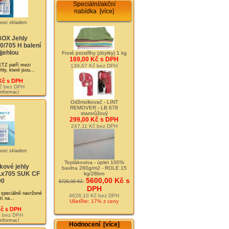
Speciální/akční
nabídka [více]
OX Jehly
/705 H balení
jjehlou
Froté prostřihy (zbytky) 1 kg
169,00 Kč s DPH
TZ patří mezi
139,67 Kč bez DPH
ehly, které jsou...
Kč s DPH
č bez DPH
 informací
Odžmolkovač - LINT
REMOVER - LB 678
starorůžový
299,00 Kč s DPH
247,11 Kč bez DPH
Teplákovina - úplet 100%
kové jehly
bavlna 280g/m2 - ROLE 15
x705 SUK CF
kg/28bm
5600,00 Kč s
90
6720,00 Kč
DPH
 speciálně navržené
4628,10 Kč bez DPH
tí na...
Ušetříte: 17% z ceny
Kč s DPH
č bez DPH
 informací
Hodnocení [více]