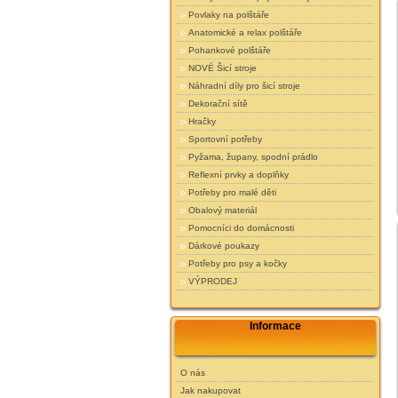
Povlaky na polštáře
Anatomické a relax polštáře
Pohankové polštáře
NOVÉ Šicí stroje
Náhradní díly pro šicí stroje
Dekorační sítě
Hračky
Sportovní potřeby
Pyžama, župany, spodní prádlo
Reflexní prvky a doplňky
Potřeby pro malé děti
Obalový materiál
Pomocníci do domácnosti
Dárkové poukazy
Potřeby pro psy a kočky
VÝPRODEJ
Informace
O nás
Jak nakupovat