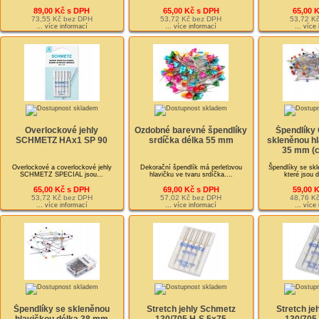
89,00 Kč s DPH
65,00 Kč s DPH
65,00 
73,55 Kč bez DPH
53,72 Kč bez DPH
53,72 K
... více informací
... více informací
... více
Overlockové jehly
Ozdobné barevné špendlíky
Špendlíky
SCHMETZ HAx1 SP 90
srdíčka délka 55 mm
skleněnou hl
35 mm (c
Overlockové a coverlockové jehly
Dekorační špendlík má perleťovou
Špendlíky se skl
SCHMETZ SPECIAL jsou...
hlavičku ve tvaru srdíčka....
které jsou d
65,00 Kč s DPH
69,00 Kč s DPH
59,00 
53,72 Kč bez DPH
57,02 Kč bez DPH
48,76 K
... více informací
... více informací
... více
Špendlíky se skleněnou
Stretch jehly Schmetz
Stretch je