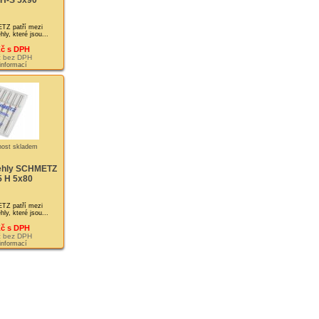
 H-S 5x90
TZ patří mezi
ehly, které jsou...
Kč s DPH
č bez DPH
 informací
jehly SCHMETZ
5 H 5x80
TZ patří mezi
ehly, které jsou...
Kč s DPH
č bez DPH
 informací