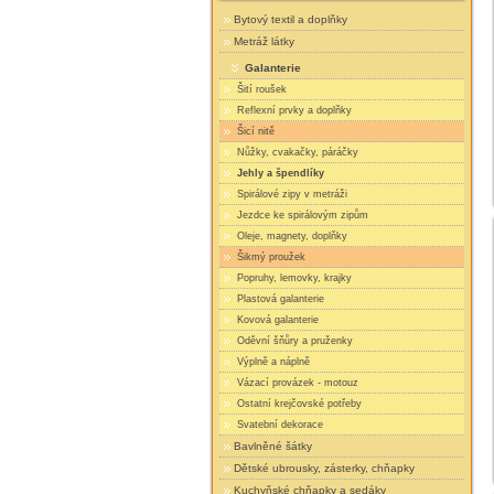
Bytový textil a doplňky
Metráž látky
Galanterie
Šití roušek
Reflexní prvky a doplňky
Šicí nitě
Nůžky, cvakačky, páráčky
Jehly a špendlíky
Spirálové zipy v metráži
Jezdce ke spirálovým zipům
Oleje, magnety, doplňky
Šikmý proužek
Popruhy, lemovky, krajky
Plastová galanterie
Kovová galanterie
Oděvní šňůry a pruženky
Výplně a náplně
Vázací provázek - motouz
Ostatní krejčovské potřeby
Svatební dekorace
Bavlněné šátky
Dětské ubrousky, zásterky, chňapky
Kuchyňské chňapky a sedáky