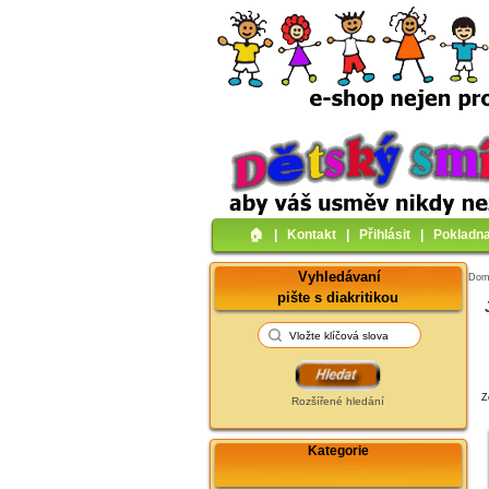
🏠︎
|
Kontakt
|
Přihlásit
|
Pokladn
Vyhledávaní
Do
pište s diakritikou
Z
Rozšířené hledání
Kategorie