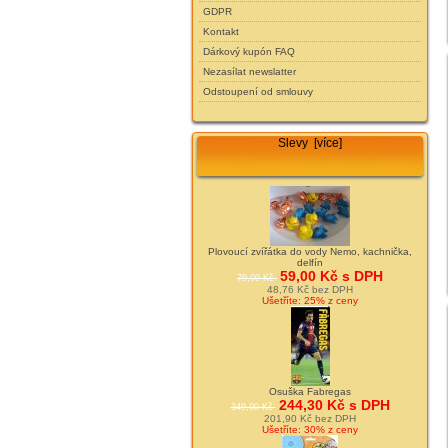
GDPR
Kontakt
Dárkový kupón FAQ
Nezasílat newslatter
Odstoupení od smlouvy
Slevy [více]
Plovoucí zvířátka do vody Nemo, kachnička,
delfín
59,00 Kč s DPH
79,00 Kč
48,76 Kč bez DPH
Ušetříte: 25% z ceny
Osuška Fabregas
244,30 Kč s DPH
349,00 Kč
201,90 Kč bez DPH
Ušetříte: 30% z ceny