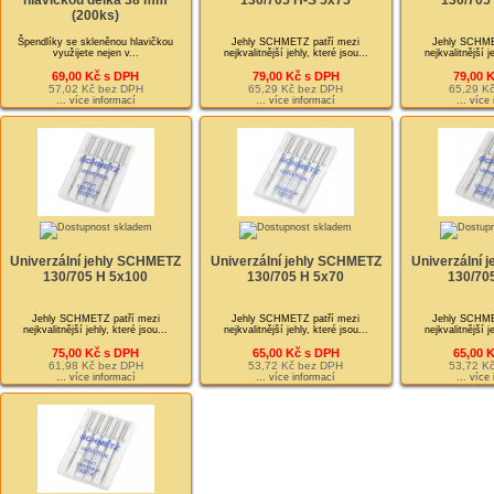
hlavičkou délka 38 mm
130/705 H-S 5x75
130/705
(200ks)
Špendlíky se skleněnou hlavičkou
Jehly SCHMETZ patří mezi
Jehly SCHME
využijete nejen v...
nejkvalitnější jehly, které jsou...
nejkvalitnější j
69,00 Kč s DPH
79,00 Kč s DPH
79,00 
57,02 Kč bez DPH
65,29 Kč bez DPH
65,29 K
... více informací
... více informací
... více
Univerzální jehly SCHMETZ
Univerzální jehly SCHMETZ
Univerzální 
130/705 H 5x100
130/705 H 5x70
130/70
Jehly SCHMETZ patří mezi
Jehly SCHMETZ patří mezi
Jehly SCHME
nejkvalitnější jehly, které jsou...
nejkvalitnější jehly, které jsou...
nejkvalitnější j
75,00 Kč s DPH
65,00 Kč s DPH
65,00 
61,98 Kč bez DPH
53,72 Kč bez DPH
53,72 K
... více informací
... více informací
... více