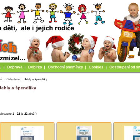
a
|
Doprava
|
Dobírky
|
Obchodní podmínky
|
Cookies
|
Odstoupení od s
mů
::
Galanterie
:: Jehly a špendlíky
Jehly a špendlíky
obrazeno
1
-
22
(z
22
zboží)