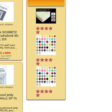
ns SCHMETZ
 sdružené 90;
; 110
TZ patří mezi
ehly, které jsou...
Kč s DPH
č bez DPH
 informací
ové jehly
HAx1 SP 75
overlockové jehly
CIAL jsou...