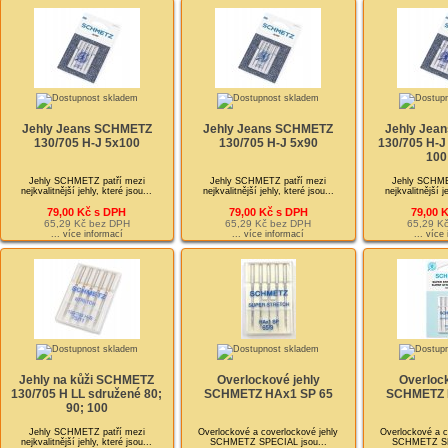
Jehly Jeans SCHMETZ
Jehly Jeans SCHMETZ
Jehly Jea
130/705 H-J 5x100
130/705 H-J 5x90
130/705 H-J
100
Jehly SCHMETZ patří mezi
Jehly SCHMETZ patří mezi
Jehly SCHME
nejkvalitnější jehly, které jsou...
nejkvalitnější jehly, které jsou...
nejkvalitnější j
79,00 Kč s DPH
79,00 Kč s DPH
79,00 
65,29 Kč bez DPH
65,29 Kč bez DPH
65,29 K
... více informací
... více informací
... více
Jehly na kůži SCHMETZ
Overlockové jehly
Overlock
130/705 H LL sdružené 80;
SCHMETZ HAx1 SP 65
SCHMETZ 
90; 100
Jehly SCHMETZ patří mezi
Overlockové a coverlockové jehly
Overlockové a c
nejkvalitnější jehly, které jsou...
SCHMETZ SPECIAL jsou...
SCHMETZ SPE