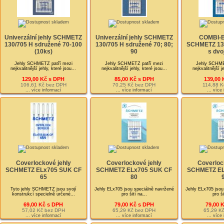
Univerzální jehly SCHMETZ
Univerzální jehly SCHMETZ
COMBI-B
130/705 H sdružené 70-100
130/705 H sdružené 70; 80;
SCHMETZ 130
(10ks)
90
s dvo
Jehly SCHMETZ patří mezi
Jehly SCHMETZ patří mezi
Jehly SCHME
nejkvalitnější jehly, které jsou...
nejkvalitnější jehly, které jsou...
nejkvalitnější j
129,00 Kč s DPH
85,00 Kč s DPH
139,00 
106,61 Kč bez DPH
70,25 Kč bez DPH
114,88 K
... více informací
... více informací
... více
Coverlockové jehly
Coverlockové jehly
Coverloc
SCHMETZ ELx705 SUK CF
SCHMETZ ELx705 SUK CF
SCHMETZ EL
65
80
Tyto jehly SCHMETZ jsou svojí
Jehly ELx705 jsou speciálně navržené
Jehly ELx705 jsou
konstrukcí specielně určené...
pro šití na...
pro ši
69,00 Kč s DPH
79,00 Kč s DPH
79,00 
57,02 Kč bez DPH
65,29 Kč bez DPH
65,29 K
... více informací
... více informací
... více