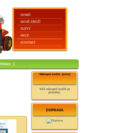
DOMŮ
NOVÉ ZBOŽÍ
SLEVY
AKCE
KONTAKT
mlouvy
|
Nákupní košík [více]
Váš nákupní košík je
prázdný.
DOPRAVA