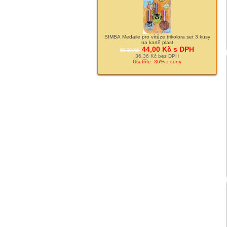
SIMBA Medaile pro vítěze trikolora set 3 kusy
na kartě plast
44,00 Kč s DPH
69,00 Kč
36,36 Kč bez DPH
Ušetříte: 36% z ceny