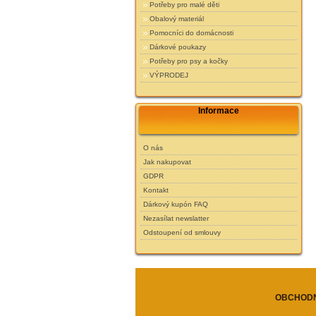
Potřeby pro malé děti
Obalový materiál
Pomocníci do domácnosti
Dárkové poukazy
Potřeby pro psy a kočky
VÝPRODEJ
Informace
O nás
Jak nakupovat
GDPR
Kontakt
Dárkový kupón FAQ
Nezasílat newslatter
Odstoupení od smlouvy
OBCHODN