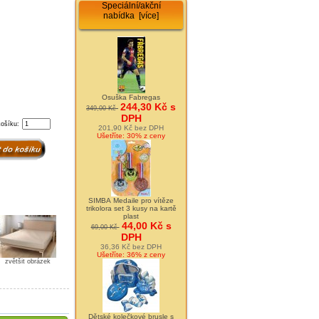
Speciální/akční
nabídka [více]
Osuška Fabregas
244,30 Kč s
349,00 Kč
DPH
košíku:
201,90 Kč bez DPH
Ušetříte: 30% z ceny
SIMBA Medaile pro vítěze
trikolora set 3 kusy na kartě
plast
44,00 Kč s
69,00 Kč
DPH
36,36 Kč bez DPH
Ušetříte: 36% z ceny
zvětšit obrázek
Dětské kolečkové brusle s