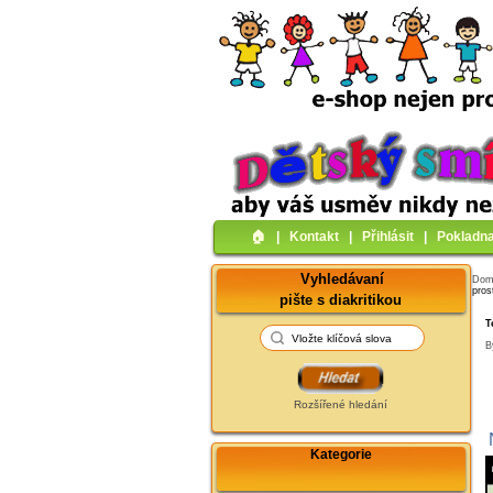
🏠︎
|
Kontakt
|
Přihlásit
|
Pokladn
Vyhledávaní
Do
pros
pište s diakritikou
T
B
Rozšířené hledání
Kategorie