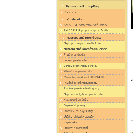
Bytový textil a doplňky
Povlečení
Prostěradla
SKLADEM Prostěradla froté, jersey
SKLADEM Nepropustná prostěradla
Nepropustná prostěradla
Nepropustná prostěradla froté
Nepropustná prostěradla jersey
Froté prostěradla
Jersey prostěradla
Jersey prostěradla s lycrou
Mikroflanel prostěradla
Mikroplyš prostěradla DOPRODEJ
Z
Plátěná prostěradla plachty
Plátěná prostěradla do gumy
Napínací úchyty na prostěradla
Matracové chrániče
Separační potahy
Ručníky, osušky, žínky
Utěrky, chňapky, zástěry
Kapesníky
Ubrusy a prostírání