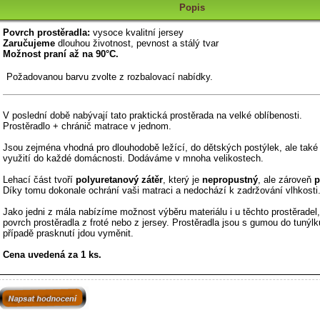
Popis
Povrch prostěradla:
vysoce kvalitní jersey
Zaručujeme
dlouhou životnost, pevnost a stálý tvar
Možnost praní až na 90°C.
Požadovanou barvu zvolte z rozbalovací nabídky.
V poslední době nabývají tato praktická prostěrada na velké oblíbenosti.
Prostěradlo + chránič matrace v jednom.
Jsou zejména vhodná pro dlouhodobě ležící, do dětských postýlek, ale také
využití do každé domácnosti. Dodáváme v mnoha velikostech.
Lehací část tvoří
polyuretanový zátěr
, který je
nepropustný
, ale zároveň
p
Díky tomu dokonale ochrání vaši matraci a nedochází k zadržování vlhkosti
Jako jedni z mála nabízíme možnost výběru materiálu i u těchto prostěradel
povrch prostěradla z froté nebo z jersey. Prostěradla jsou s gumou do tunýlk
případě prasknutí jdou vyměnit.
Cena uvedená za 1 ks.