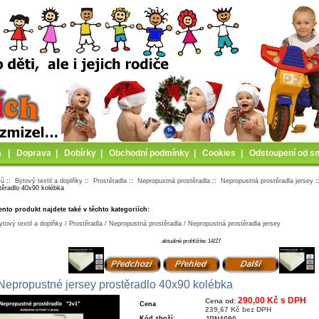
a
|
Doprava
|
Dobírky
|
Obchodní podmínky
|
Cookies
|
Odstoupení od s
mů
::
Bytový textil a doplňky
::
Prostěradla
::
Nepropustná prostěradla
::
Nepropustná prostěradla jersey
:
těradlo 40x90 kolébka
ento produkt najdete také v těchto kategoriích:
ytový textil a doplňky / Prostěradla / Nepropustná prostěradla / Nepropustná prostěradla jersey
aktuálně prohlížíte: 14/27
Nepropustné jersey prostěradlo 40x90 kolébka
290,00 Kč s DPH
Cena od:
Cena
239,67 Kč bez DPH
Kód zboží:
JPN4090