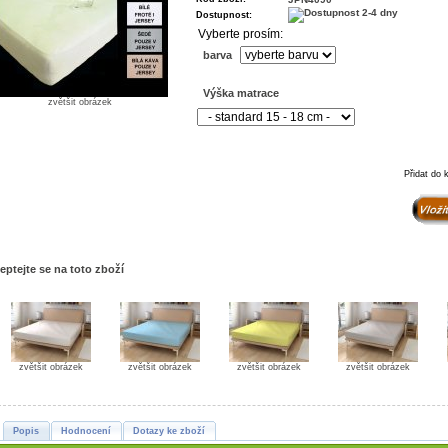
Dostupnost:
Vyberte prosím:
barva
Výška matrace
zvětšit obrázek
Přidat do 
eptejte se na toto zboží
zvětšit obrázek
zvětšit obrázek
zvětšit obrázek
zvětšit obrázek
Popis
Hodnocení
Dotazy ke zboží