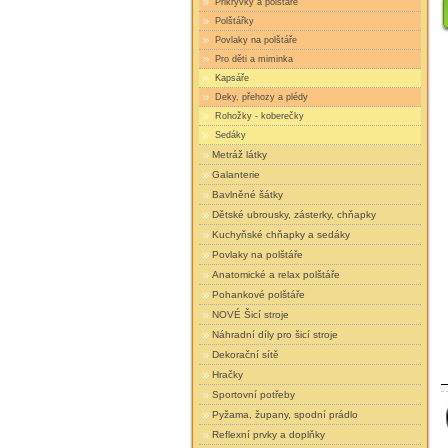
Přikrývky a polštáře
Polštářky
Povlaky na polštáře
Pro děti a miminka
Kapsáře
Deky, přehozy a plédy
Rohožky - koberečky
Sedáky
Metráž látky
Galanterie
Bavlněné šátky
Dětské ubrousky, zásterky, chňapky
Kuchyňské chňapky a sedáky
Povlaky na polštáře
Anatomické a relax polštáře
Pohankové polštáře
NOVÉ Šicí stroje
Náhradní díly pro šicí stroje
Dekorační sítě
Hračky
Sportovní potřeby
Pyžama, župany, spodní prádlo
Reflexní prvky a doplňky