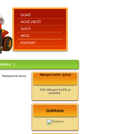
DOMŮ
NOVÉ ZBOŽÍ
SLEVY
AKCE
KONTAKT
mlouvy
|
Nákupní košík [více]
: Nepropustné jersey
Váš nákupní košík je
prázdný.
DOPRAVA