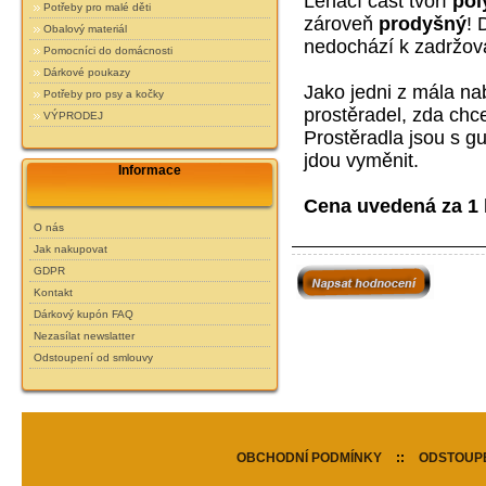
Lehací část tvoří
pol
Potřeby pro malé děti
zároveň
prodyšný
! 
Obalový materiál
nedochází k zadržová
Pomocníci do domácnosti
Dárkové poukazy
Jako jedni z mála na
Potřeby pro psy a kočky
prostěradel, zda chce
VÝPRODEJ
Prostěradla jsou s g
jdou vyměnit.
Informace
Cena uvedená za 1 
O nás
Jak nakupovat
GDPR
Kontakt
Dárkový kupón FAQ
Nezasílat newslatter
Odstoupení od smlouvy
OBCHODNÍ PODMÍNKY
::
ODSTOUPE