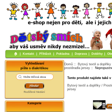
🏠︎
|
Kontakt
|
Přihlásit
|
Pokladna
|
Doprava
|
Dobírky
|
Ob
Vyhledávaní
Domů
::
Bytový textil a doplňky
prostěradla jersey
:: Nepropustné
pište s diakritikou
Tento produkt najdete také v 
Bytový textil a doplňky / Pros
jersey
Rozšířené hledání
Kategorie