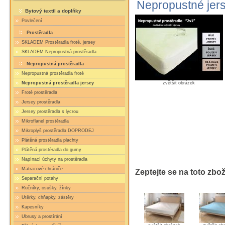
Nepropustné jer
Bytový textil a doplňky
Povlečení
Prostěradla
SKLADEM Prostěradla froté, jersey
SKLADEM Nepropustná prostěradla
Nepropustná prostěradla
Nepropustná prostěradla froté
zvětšit obrázek
Nepropustná prostěradla jersey
Froté prostěradla
Jersey prostěradla
Jersey prostěradla s lycrou
Mikroflanel prostěradla
Mikroplyš prostěradla DOPRODEJ
Plátěná prostěradla plachty
Plátěná prostěradla do gumy
Napínací úchyty na prostěradla
Matracové chrániče
Zeptejte se na toto zbož
Separační potahy
Ručníky, osušky, žínky
Utěrky, chňapky, zástěry
Kapesníky
Ubrusy a prostírání