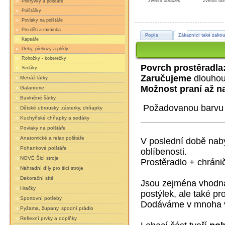
zvětšit obrázek
zvětšit ob
Přikrývky a polštáře
Polštářky
Povlaky na polštáře
Pro děti a miminka
Popis
Zákazníci také zakou
Kapsáře
Deky, přehozy a plédy
Rohožky - koberečky
Povrch prostěradla
Sedáky
Zaručujeme
dlouhou
Metráž látky
Možnost praní až n
Galanterie
Bavlněné šátky
Požadovanou barvu z
Dětské ubrousky, zásterky, chňapky
Kuchyňské chňapky a sedáky
Povlaky na polštáře
Anatomické a relax polštáře
V poslední době nabý
Pohankové polštáře
oblíbenosti.
NOVÉ Šicí stroje
Prostěradlo + chráni
Náhradní díly pro šicí stroje
Dekorační sítě
Jsou zejména vhodná
Hračky
postýlek, ale také pr
Sportovní potřeby
Dodáváme v mnoha v
Pyžama, župany, spodní prádlo
Reflexní prvky a doplňky