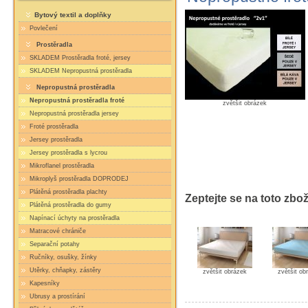
Bytový textil a doplňky
Povlečení
Prostěradla
SKLADEM Prostěradla froté, jersey
SKLADEM Nepropustná prostěradla
Nepropustná prostěradla
Nepropustná prostěradla froté
zvětšit obrázek
Nepropustná prostěradla jersey
Froté prostěradla
Jersey prostěradla
Jersey prostěradla s lycrou
Mikroflanel prostěradla
Mikroplyš prostěradla DOPRODEJ
Plátěná prostěradla plachty
Zeptejte se na toto zbož
Plátěná prostěradla do gumy
Napínací úchyty na prostěradla
Matracové chrániče
Separační potahy
Ručníky, osušky, žínky
Utěrky, chňapky, zástěry
zvětšit obrázek
zvětšit ob
Kapesníky
Ubrusy a prostírání