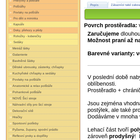
Přikrývky a polštáře
Popis
Zákazníci také zakou
Polštářky
Povlaky na polštáře
Pro děti a miminka
Povrch prostěradla:
Kapsáře
Deky, přehozy a plédy
Zaručujeme
dlouhou
Rohožky - koberečky
Možnost praní až n
Sedáky
Metráž látky
Barevné varianty: v
Galanterie
Bavlněné šátky
Dětské ubrousky, zásterky, chňapky
Kuchyňské chňapky a sedáky
V poslední době nabý
Povlaky na polštáře
oblíbenosti.
Anatomické a relax polštáře
Prostěradlo + chráni
Pohankové polštáře
NOVÉ Šicí stroje
Jsou zejména vhodná
Náhradní díly pro šicí stroje
postýlek, ale také pr
Dekorační sítě
Dodáváme v mnoha v
Hračky
Sportovní potřeby
Lehací část tvoří
pol
Pyžama, župany, spodní prádlo
zároveň
prodyšný
! 
Reflexní prvky a doplňky