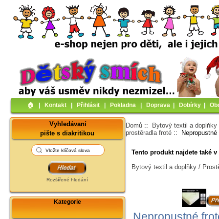
🏠︎
|
Kontakt
|
Přihlásit
|
Pokladna
|
Doprava
|
Dobírky
|
Ob
Vyhledávaní
Domů
::
Bytový textil a doplňky
prostěradla froté
:: Nepropustné 
pište s diakritikou
Tento produkt najdete také v 
Bytový textil a doplňky / Prost
Rozšířené hledání
Kategorie
Nepropustné frot