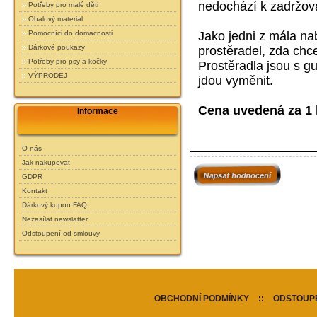
nedochází k zadržová
Potřeby pro malé děti
Obalový materiál
Jako jedni z mála na
Pomocníci do domácnosti
Dárkové poukazy
prostěradel, zda chce
Potřeby pro psy a kočky
Prostěradla jsou s g
VÝPRODEJ
jdou vyměnit.
Cena uvedená za 1 
Informace
O nás
Jak nakupovat
GDPR
Kontakt
Dárkový kupón FAQ
Nezasílat newslatter
Odstoupení od smlouvy
OBCHODNÍ PODMÍNKY
::
ODSTOUPE