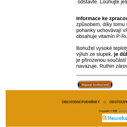
odstavte. Louhujte je
Informace ke zpracov
způsobem, díky tomu s
pohanky uchovávají vše
obsahuje vitamín P-Ru
Bohužel vysoké teplot
výluh ze slupek,
je důl
je přirozenou součástí
navazuje. Ruthin záro
OBCHODNÍ PODMÍNKY
::
ODSTOUPE
Copyright © 2026
www.de