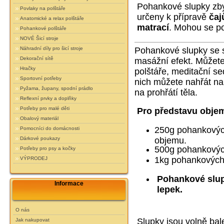
Pohankové slupky zby
Povlaky na polštáře
určeny k přípravě
čaj
Anatomické a relax polštáře
matrací
.
Mohou se po
Pohankové polštáře
NOVÉ Šicí stroje
Pohankové slupky se s
Náhradní díly pro šicí stroje
Dekorační sítě
masážní efekt. Můžete
Hračky
polštáře, meditační se
Sportovní potřeby
nich můžete nahřát na
Pyžama, župany, spodní prádlo
na prohřátí těla.
Reflexní prvky a doplňky
Potřeby pro malé děti
Pro představu obje
Obalový materiál
250g pohankových 
Pomocníci do domácnosti
Dárkové poukazy
objemu.
500g pohankových 
Potřeby pro psy a kočky
1kg pohankových s
VÝPRODEJ
Pohankové slup
Informace
lepek.
O nás
Slupky jsou volně ba
Jak nakupovat