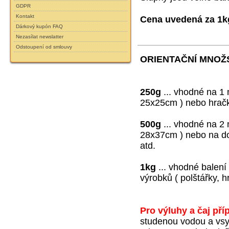
GDPR
Kontakt
Cena uvedená za 1k
Dárkový kupón FAQ
Nezasílat newslatter
Odstoupení od smlouvy
ORIENTAČNÍ MNOŽST
250g
... vhodné na 1
25x25cm ) nebo hrač
500g
... vhodné na 2 
28x37cm ) nebo na d
atd.
1kg
... vhodné balení
výrobků ( polštářky, hr
Pro výluhy a čaj pří
studenou vodou a vsy