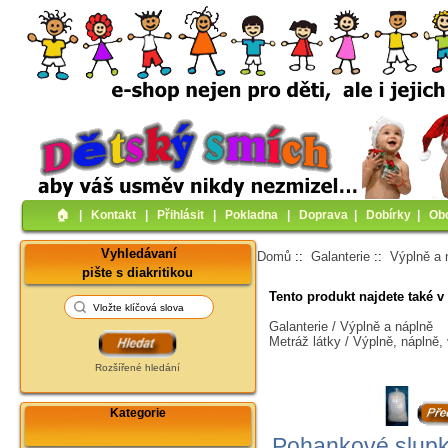
🏠︎
|
Kontakt
|
Přihlásit
|
Pokladna
|
Doprava
|
Dobírky
|
Ob
Vyhledávaní
Domů
::
Galanterie
::
Výplně a 
pište s diakritikou
Tento produkt najdete také v 
Galanterie / Výplně a náplně
Metráž látky / Výplně, náplně,
Rozšířené hledání
Kategorie
Pohankové slupky