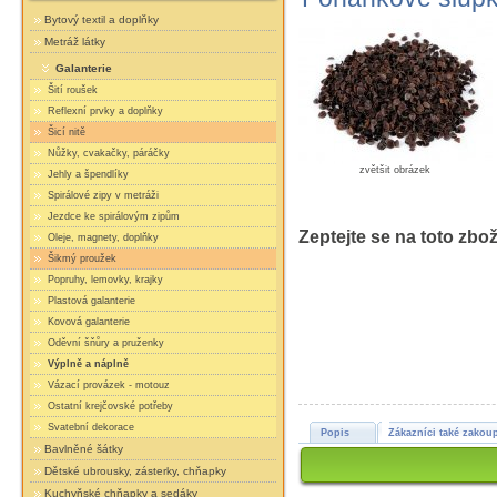
Bytový textil a doplňky
Metráž látky
Galanterie
Šití roušek
Reflexní prvky a doplňky
Šicí nitě
Nůžky, cvakačky, páráčky
zvětšit obrázek
Jehly a špendlíky
Spirálové zipy v metráži
Jezdce ke spirálovým zipům
Zeptejte se na toto zbož
Oleje, magnety, doplňky
Šikmý proužek
Popruhy, lemovky, krajky
Plastová galanterie
Kovová galanterie
Oděvní šňůry a pruženky
Výplně a náplně
Vázací provázek - motouz
Ostatní krejčovské potřeby
Svatební dekorace
Popis
Zákazníci také zakoup
Bavlněné šátky
Dětské ubrousky, zásterky, chňapky
Kuchyňské chňapky a sedáky