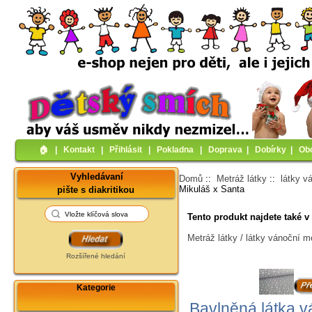
🏠︎
|
Kontakt
|
Přihlásit
|
Pokladna
|
Doprava
|
Dobírky
|
Ob
Vyhledávaní
Domů
::
Metráž látky
::
látky v
Mikuláš x Santa
pište s diakritikou
Tento produkt najdete také v 
Metráž látky / látky vánoční m
Rozšířené hledání
Kategorie
Bavlněná látka v