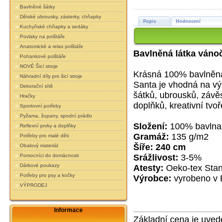
Bavlněné šátky
Dětské ubrousky, zásterky, chňapky
Popis
Hodnocení
Kuchyňské chňapky a sedáky
Povlaky na polštáře
Anatomické a relax polštáře
Bavlněná látka vánoč
Pohankové polštáře
NOVÉ Šicí stroje
Krásná 100% bavlněná 
Náhradní díly pro šicí stroje
Santa je vhodná na vý
Dekorační sítě
šátků, ubrousků, závěs
Hračky
doplňků, kreativní tvo
Sportovní potřeby
Pyžama, župany, spodní prádlo
Složení:
100% bavlna
Reflexní prvky a doplňky
Gramáž:
135 g/m2
Potřeby pro malé děti
Šíře: 240 cm
Obalový materiál
Pomocníci do domácnosti
Srážlivost:
3-5%
Dárkové poukazy
Atesty:
Oeko-tex Stand
Potřeby pro psy a kočky
Výrobce:
vyrobeno v
VÝPRODEJ
Informace
Základní cena je uved