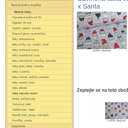
x Santa
Bytový textil a doplňky
Metráž látky
Výprodej metráže od 79,-
Digitální 3D tisk
Výplně, náplně, výztuhy
Doporučujeme na povlečení
látky jednobarevné
látky kočky, psi, motýlci, koně
látky květinové motivy
zvětšit obrázek
látky maskáčové vzory
látky námořnické, kotvičky, kormidla
látky piráti, lebky, motorky
látky s puntíky
látky hvězdy, srdíčka, kanafas
látky ostatní vzory
látky dětské
Zeptejte se na toto zbož
látky vánoční motiv
Minky, kočárkovina
Viskozový úplet
Teplákovina - úplet
Metráž froté, jersey, mikroplyš
Prostřihy, vzorky
zvětšit obrázek
Galanterie