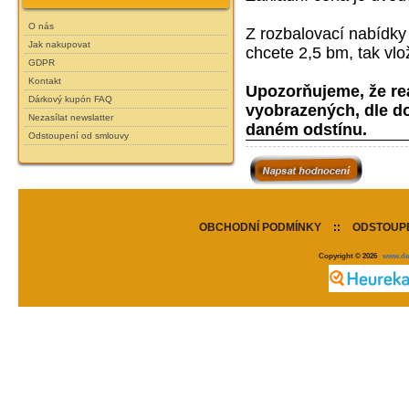
O nás
Z rozbalovací nabídky
Jak nakupovat
chcete 2,5 bm, tak vlo
GDPR
Kontakt
Upozorňujeme, že reá
Dárkový kupón FAQ
vyobrazených, dle do
Nezasílat newslatter
daném odstínu.
Odstoupení od smlouvy
OBCHODNÍ PODMÍNKY
::
ODSTOUPE
Copyright © 2026
www.de