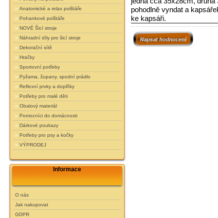
jedna cca 35x28cm, druhá
pohodlně vyndat a kapsářek 
Anatomické a relax polštáře
ke kapsáři.
Pohankové polštáře
NOVÉ Šicí stroje
Náhradní díly pro šicí stroje
Dekorační sítě
Hračky
Sportovní potřeby
Pyžama, župany, spodní prádlo
Reflexní prvky a doplňky
Potřeby pro malé děti
Obalový materiál
Pomocníci do domácnosti
Dárkové poukazy
Potřeby pro psy a kočky
VÝPRODEJ
Informace
O nás
Jak nakupovat
GDPR