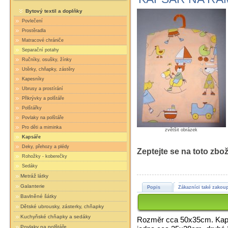
Bytový textil a doplňky
Povlečení
Prostěradla
Matracové chrániče
Separační potahy
Ručníky, osušky, žínky
Utěrky, chňapky, zástěry
Kapesníky
Ubrusy a prostírání
Přikrývky a polštáře
Polštářky
Povlaky na polštáře
Pro děti a miminka
zvětšit obrázek
Kapsáře
Deky, přehozy a plédy
Zeptejte se na toto zbož
Rohožky - koberečky
Sedáky
Metráž látky
Galanterie
Popis
Zákazníci také zakoup
Bavlněné šátky
Dětské ubrousky, zásterky, chňapky
Kuchyňské chňapky a sedáky
Rozměr cca 50x35cm. Kapsá
Povlaky na polštáře