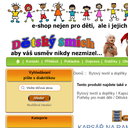
🏠︎
|
Kontakt
|
Přihlásit
|
Pokladna
|
Doprava
|
Dobírky
|
Ob
Vyhledávaní
Domů
::
Bytový textil a doplňky
pište s diakritikou
Tento produkt najdete také v 
Bytový textil a doplňky / Kaps
Potřeby pro malé děti / Dětské 
Rozšířené hledání
Kategorie
KAPSÁŘ NA RAM