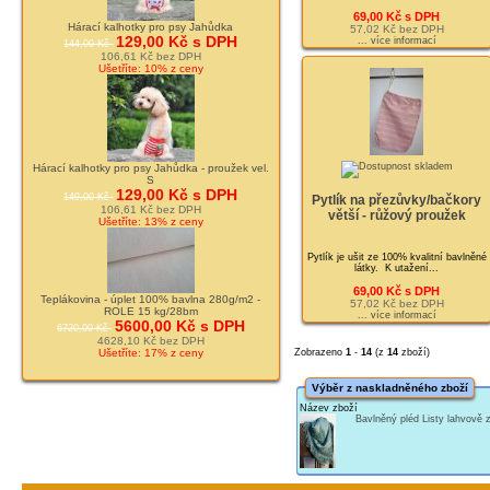
69,00 Kč s DPH
Hárací kalhotky pro psy Jahůdka
57,02 Kč bez DPH
129,00 Kč s DPH
... více informací
144,00 Kč
106,61 Kč bez DPH
Ušetříte: 10% z ceny
Hárací kalhotky pro psy Jahůdka - proužek vel.
S
129,00 Kč s DPH
149,00 Kč
Pytlík na přezůvky/bačkory
106,61 Kč bez DPH
větší - růžový proužek
Ušetříte: 13% z ceny
Pytlík je ušit ze 100% kvalitní bavlněné
látky. K utažení...
69,00 Kč s DPH
Teplákovina - úplet 100% bavlna 280g/m2 -
57,02 Kč bez DPH
ROLE 15 kg/28bm
... více informací
5600,00 Kč s DPH
6720,00 Kč
4628,10 Kč bez DPH
Ušetříte: 17% z ceny
Zobrazeno
1
-
14
(z
14
zboží)
Výběr z naskladněného zboží
Název zboží
Bavlněný pléd Listy lahvově