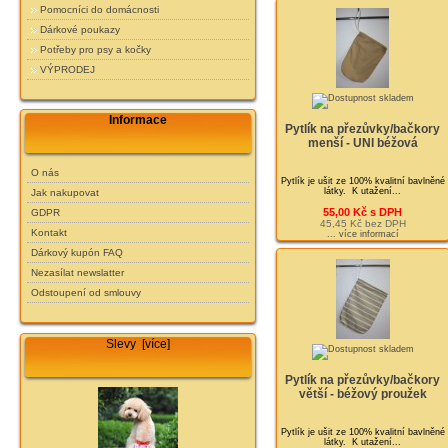
Pomocníci do domácnosti
Dárkové poukazy
Potřeby pro psy a kočky
VÝPRODEJ
Informace
Pytlík na přezůvky/bačkory
menší - UNI béžová
O nás
Pytlík je ušit ze 100% kvalitní bavlněné
látky. K utažení...
Jak nakupovat
55,00 Kč s DPH
GDPR
45,45 Kč bez DPH
Kontakt
... více informací
Dárkový kupón FAQ
Nezasílat newslatter
Odstoupení od smlouvy
Slevy [více]
Pytlík na přezůvky/bačkory
větší - béžový proužek
Pytlík je ušit ze 100% kvalitní bavlněné
látky. K utažení...