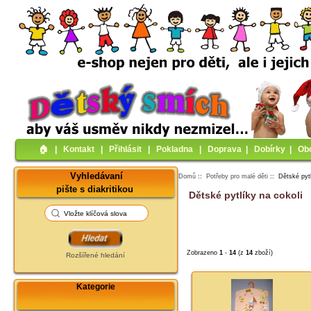
🏠︎
|
Kontakt
|
Přihlásit
|
Pokladna
|
Doprava
|
Dobírky
|
Ob
Vyhledávaní
Domů
::
Potřeby pro malé děti
:: Dětské pytl
pište s diakritikou
Dětské pytlíky na cokoli
Zobrazeno
1
-
14
(z
14
zboží)
Rozšířené hledání
Kategorie