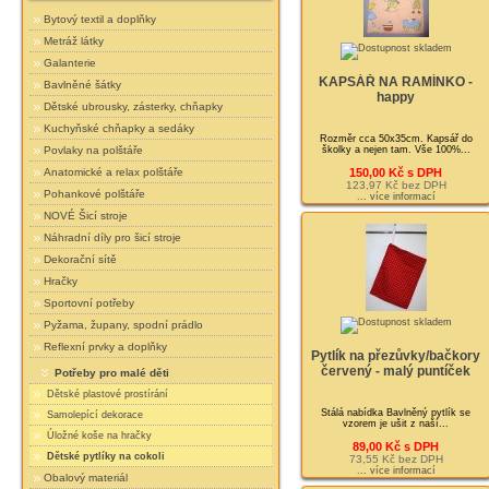
Bytový textil a doplňky
Metráž látky
Galanterie
KAPSÁŘ NA RAMÍNKO -
Bavlněné šátky
happy
Dětské ubrousky, zásterky, chňapky
Kuchyňské chňapky a sedáky
Rozměr cca 50x35cm. Kapsář do
školky a nejen tam. Vše 100%...
Povlaky na polštáře
150,00 Kč s DPH
Anatomické a relax polštáře
123,97 Kč bez DPH
Pohankové polštáře
... více informací
NOVÉ Šicí stroje
Náhradní díly pro šicí stroje
Dekorační sítě
Hračky
Sportovní potřeby
Pyžama, župany, spodní prádlo
Reflexní prvky a doplňky
Pytlík na přezůvky/bačkory
červený - malý puntíček
Potřeby pro malé děti
Dětské plastové prostírání
Stálá nabídka Bavlněný pytlík se
Samolepící dekorace
vzorem je ušit z naší...
Úložné koše na hračky
89,00 Kč s DPH
Dětské pytlíky na cokoli
73,55 Kč bez DPH
... více informací
Obalový materiál