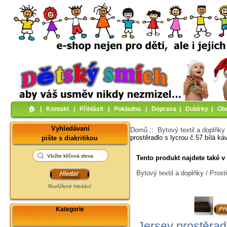
🏠︎
|
Kontakt
|
Přihlásit
|
Pokladna
|
Doprava
|
Dobírky
|
Ob
Vyhledávaní
Domů
::
Bytový textil a doplňky
prostěradlo s lycrou č.57 bílá ká
pište s diakritikou
Tento produkt najdete také v 
Bytový textil a doplňky / Prost
Rozšířené hledání
Kategorie
Jersey prostěradl