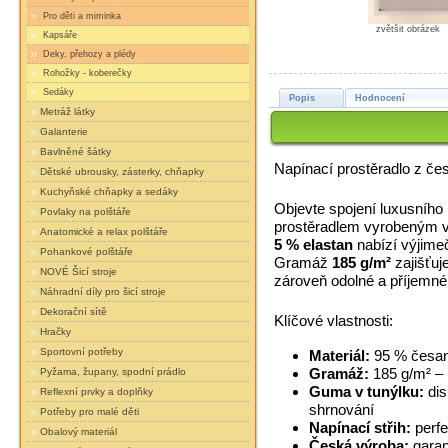
Pro děti a miminka
zvětšit obrázek
Kapsáře
Deky, přehozy a plédy
Rohožky - koberečky
Sedáky
Popis
Hodnocení
Metráž látky
Galanterie
Bavlněné šátky
Napínací prostěradlo z če
Dětské ubrousky, zásterky, chňapky
Kuchyňské chňapky a sedáky
Objevte spojení luxusního
Povlaky na polštáře
prostěradlem vyrobeným 
Anatomické a relax polštáře
5 % elastan
nabízí výjimeč
Pohankové polštáře
Gramáž
185 g/m²
zajišťuje
NOVÉ Šicí stroje
zároveň odolné a příjemné
Náhradní díly pro šicí stroje
Dekorační sítě
Klíčové vlastnosti:
Hračky
Sportovní potřeby
Materiál:
95 % česaná
Gramáž:
185 g/m² – i
Pyžama, župany, spodní prádlo
Guma v tunýlku:
dis
Reflexní prvky a doplňky
shrnování
Potřeby pro malé děti
Napínací střih:
perfe
Obalový materiál
Česká výroba:
garan