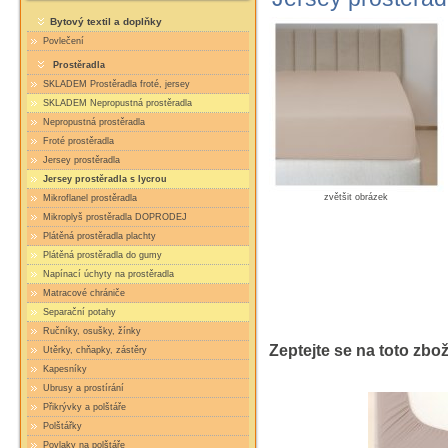
Bytový textil a doplňky
Povlečení
Prostěradla
SKLADEM Prostěradla froté, jersey
SKLADEM Nepropustná prostěradla
Nepropustná prostěradla
Froté prostěradla
Jersey prostěradla
Jersey prostěradla s lycrou
zvětšit obrázek
Mikroflanel prostěradla
Mikroplyš prostěradla DOPRODEJ
Plátěná prostěradla plachty
Plátěná prostěradla do gumy
Napínací úchyty na prostěradla
Matracové chrániče
Separační potahy
Ručníky, osušky, žínky
Zeptejte se na toto zbož
Utěrky, chňapky, zástěry
Kapesníky
Ubrusy a prostírání
Přikrývky a polštáře
Polštářky
Povlaky na polštáře