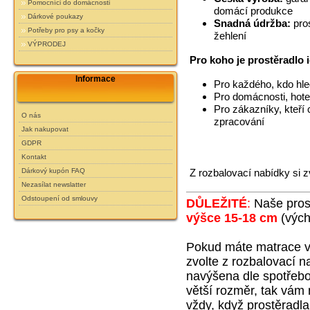
Pomocníci do domácnosti
domácí produkce
Dárkové poukazy
Snadná údržba:
pros
Potřeby pro psy a kočky
žehlení
VÝPRODEJ
Pro koho je prostěradlo 
Informace
Pro každého, kdo hled
Pro domácnosti, hotel
Pro zákazníky, kteří 
O nás
zpracování
Jak nakupovat
GDPR
Kontakt
Dárkový kupón FAQ
Z rozbalovací nabídky si z
Nezasílat newslatter
Odstoupení od smlouvy
DŮLEŽITÉ
:
Naše pros
výšce 15-18 cm
(
výc
h
Pokud máte matrace v
zvolte z rozbalovací 
navýšena dle spotřebo
větší rozměr, tak vám
vždy, když prostěradla