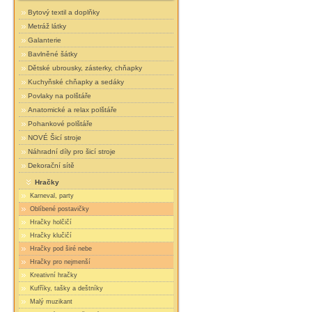
Bytový textil a doplňky
Metráž látky
Galanterie
Bavlněné šátky
Dětské ubrousky, zásterky, chňapky
Kuchyňské chňapky a sedáky
Povlaky na polštáře
Anatomické a relax polštáře
Pohankové polštáře
NOVÉ Šicí stroje
Náhradní díly pro šicí stroje
Dekorační sítě
Hračky
Karneval, party
Oblíbené postavičky
Hračky holčičí
Hračky klučičí
Hračky pod širé nebe
Hračky pro nejmenší
Kreativní hračky
Kufříky, tašky a deštníky
Malý muzikant