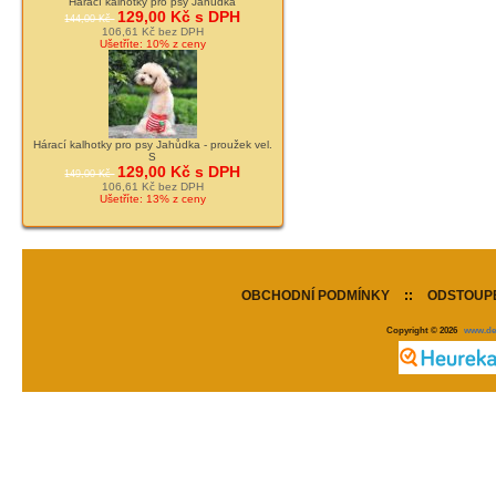
Hárací kalhotky pro psy Jahůdka
129,00 Kč s DPH
144,00 Kč
106,61 Kč bez DPH
Ušetříte: 10% z ceny
Hárací kalhotky pro psy Jahůdka - proužek vel.
S
129,00 Kč s DPH
149,00 Kč
106,61 Kč bez DPH
Ušetříte: 13% z ceny
OBCHODNÍ PODMÍNKY
::
ODSTOUPE
Copyright © 2026
www.de