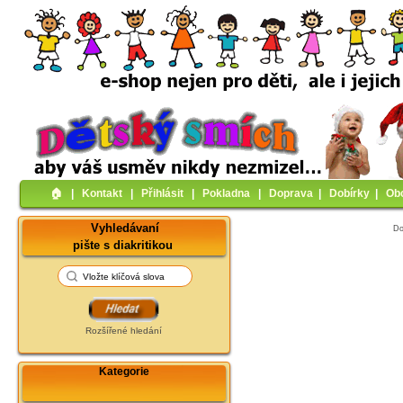
🏠︎
|
Kontakt
|
Přihlásit
|
Pokladna
|
Doprava
|
Dobírky
|
Ob
Vyhledávaní
D
pište s diakritikou
Rozšířené hledání
Kategorie