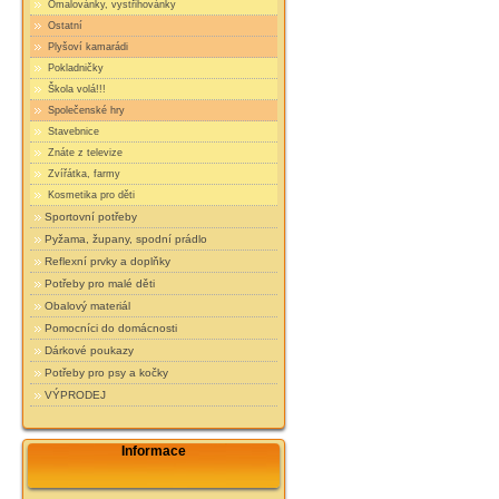
Omalovánky, vystřihovánky
Ostatní
Plyšoví kamarádi
Pokladničky
Škola volá!!!
Společenské hry
Stavebnice
Znáte z televize
Zvířátka, farmy
Kosmetika pro děti
Sportovní potřeby
Pyžama, župany, spodní prádlo
Reflexní prvky a doplňky
Potřeby pro malé děti
Obalový materiál
Pomocníci do domácnosti
Dárkové poukazy
Potřeby pro psy a kočky
VÝPRODEJ
Informace