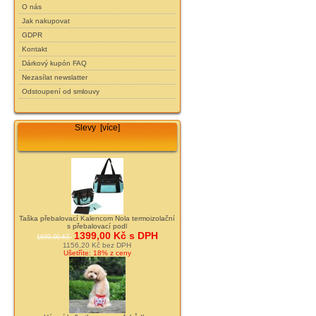
O nás
Jak nakupovat
GDPR
Kontakt
Dárkový kupón FAQ
Nezasílat newslatter
Odstoupení od smlouvy
Slevy [více]
Taška přebalovací Kalencom Nola termoizolační
s přebalovací podl
1399,00 Kč s DPH
1699,00 Kč
1156,20 Kč bez DPH
Ušetříte: 18% z ceny