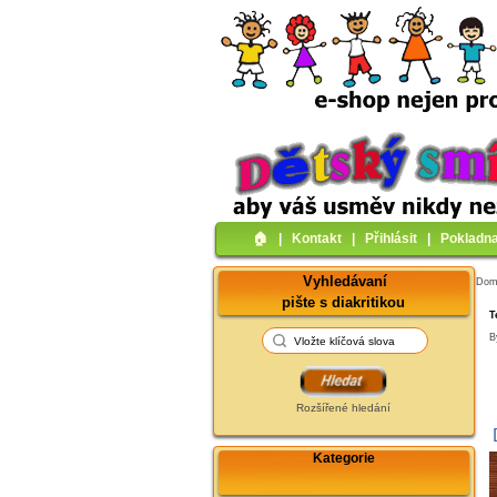
🏠︎
|
Kontakt
|
Přihlásit
|
Pokladn
Vyhledávaní
Do
pište s diakritikou
T
B
Rozšířené hledání
Kategorie