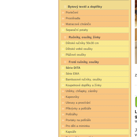
Bytový textil a doplňky
Povlečení
Prostěradla
Matracové chrániče
Separační potahy
Ručníky, osušky, žínky
Dětské ručníky 50x30 cm
Dětské velké osušky
Plážové osušky
Froté ručníky, osušky
Série DITA
Série EMA
Z
Bambusové ručníky, osušky
Koupelnové doplňky a žínky
Utěrky, chňapky, zástěry
Kapesníky
Ubrusy a prostírání
Přikrývky a polštáře
L
Polštářky
Povlaky na polštáře
u
Pro děti a miminka
J
Kapsáře
v