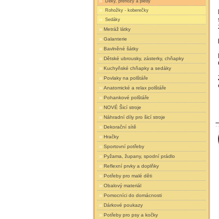
Deky, přehozy a plédy
Rohožky - koberečky
Sedáky
Metráž látky
Galanterie
Bavlněné šátky
Dětské ubrousky, zásterky, chňapky
Kuchyňské chňapky a sedáky
Povlaky na polštáře
Anatomické a relax polštáře
Pohankové polštáře
NOVÉ Šicí stroje
Náhradní díly pro šicí stroje
Dekorační sítě
Hračky
Sportovní potřeby
Pyžama, župany, spodní prádlo
Reflexní prvky a doplňky
Potřeby pro malé děti
Obalový materiál
Pomocníci do domácnosti
Dárkové poukazy
Potřeby pro psy a kočky