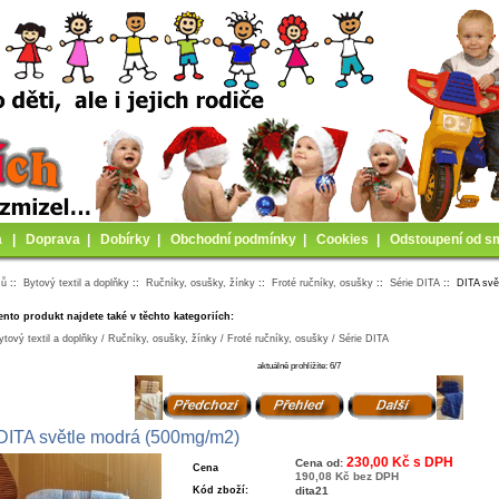
a
|
Doprava
|
Dobírky
|
Obchodní podmínky
|
Cookies
|
Odstoupení od s
mů
::
Bytový textil a doplňky
::
Ručníky, osušky, žínky
::
Froté ručníky, osušky
::
Série DITA
:: DITA svě
ento produkt najdete také v těchto kategoriích:
ytový textil a doplňky / Ručníky, osušky, žínky / Froté ručníky, osušky / Série DITA
aktuálně prohlížíte: 6/7
DITA světle modrá (500mg/m2)
230,00 Kč s DPH
Cena od:
Cena
190,08 Kč bez DPH
Kód zboží:
dita21