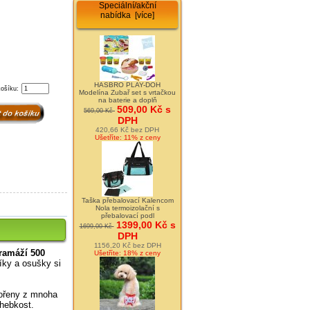
Speciální/akční
nabídka [více]
HASBRO PLAY-DOH
košíku:
Modelína Zubař set s vrtačkou
na baterie a doplň
509,00 Kč s
569,00 Kč
DPH
420,66 Kč bez DPH
Ušetříte: 11% z ceny
Taška přebalovací Kalencom
Nola termoizolační s
přebalovací podl
1399,00 Kč s
1699,00 Kč
DPH
1156,20 Kč bez DPH
ramáží 500
Ušetříte: 18% z ceny
níky a osušky si
vořeny z mnoha
 hebkost.