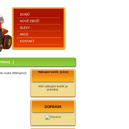
DOMŮ
NOVÉ ZBOŽÍ
SLEVY
AKCE
KONTAKT
mlouvy
|
Nákupní košík [více]
tle modrá (500mg/m2)
Váš nákupní košík je
prázdný.
DOPRAVA