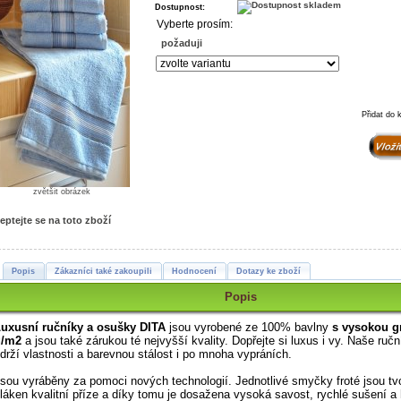
Dostupnost:
Vyberte prosím:
požaduji
Přidat do 
zvětšit obrázek
eptejte se na toto zboží
Popis
Zákazníci také zakoupili
Hodnocení
Dotazy ke zboží
Popis
uxusní ručníky a osušky DITA
jsou vyrobené ze 100% bavlny
s vysokou g
g/m2
a jsou také zárukou té nejvyšší kvality.
Dopřejte si luxus i vy. Naše ruč
drží vlastnosti a barevnou stálost i po mnoha vypráních.
sou vyráběny za pomoci nových technologií. Jednotlivé smyčky froté jsou t
láken kvalitní příze a díky tomu je dosažena vysoká savost, rychlé sušení a