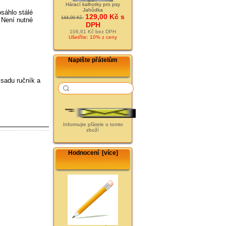
Hárací kalhotky pro psy
Jahůdka
osáhlo stálé
129,00 Kč s
144,00 Kč
 Není nutné
DPH
106,61 Kč bez DPH
Ušetříte: 10% z ceny
Napište přátelům
 sadu ručník a
Informujte přátele o tomto
zboží
Hodnocení [více]